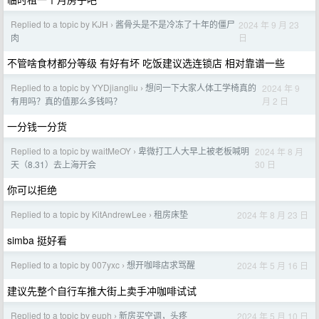
Replied to a topic by KJH
酱骨头是不是冷冻了十年的僵尸
2024 年 9 月 23
›
日
肉
不管啥食材都分等级 有好有坏 吃饭建议选连锁店 相对靠谱一些
Replied to a topic by YYDjiangliu
想问一下大家人体工学椅真的
2024 年 9
›
月 2 日
有用吗？真的值那么多钱吗？
一分钱一分货
Replied to a topic by waitMeOY
卑微打工人大早上被老板喊明
2024 年 8 月
›
30 日
天（8.31）去上海开会
你可以拒绝
Replied to a topic by KitAndrewLee
租房床垫
2024 年 8 月 23 日
›
simba 挺好看
Replied to a topic by 007yxc
想开咖啡店求骂醒
2024 年 5 月 16 日
›
建议先整个自行车推大街上卖手冲咖啡试试
Replied to a topic by euph
新房买空调，头疼
2024 年 5 月 10 日
›