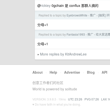
@
rickiey
0gchain 是 conflux 那群人搞的
Replied to a topic by
EyebrowsWhite
推广
[抽奖] 评
›
›
分母+1
Replied to a topic by
Fantasia1993
推广
给大家送
›
›
分母+1
More replies by KitAndrewLee
»
About
·
Help
·
Advertise
·
Blog
·
API
创意工作者们的社区
World is powered by solitude
VERSION: 3.9.8.5 · 19ms ·
UTC 23:26
·
PVG 07:26
·
LAX 1
♥ Do have faith in what you're doing.