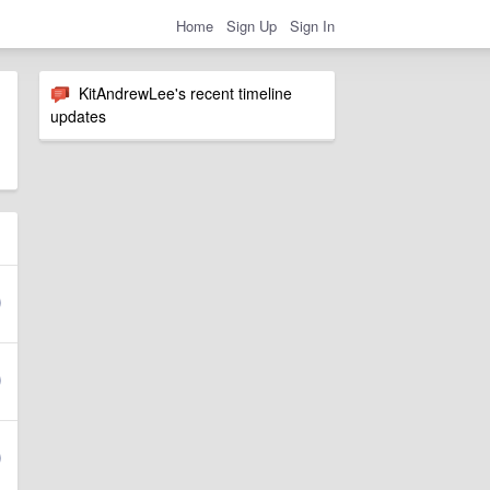
Home
Sign Up
Sign In
KitAndrewLee's recent timeline
updates