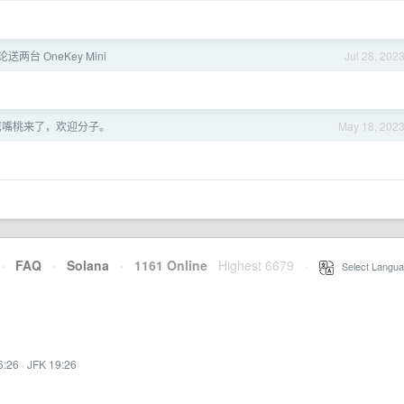
论送两台 OneKey Mini
Jul 28, 202
鹰嘴桃来了，欢迎分子。
May 18, 202
·
FAQ
·
Solana
·
1161 Online
Highest 6679
·
Select Langua
6:26
·
JFK 19:26