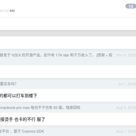
15
ied by
etc
首发于 V2EX 的开源产品，如今有 17K star 和千万收入了。 [感谢 + 招
Nov 4, 202
要买车吗？
Jul 1, 202
类的都可以打车到楼下
 macbook pro max 啥也不干也有 50 度，啥原因哈
Aug 9, 202
接烫手 也卡的不行 服了
台 ，基于 Cosmos SDK
Aug 7, 202