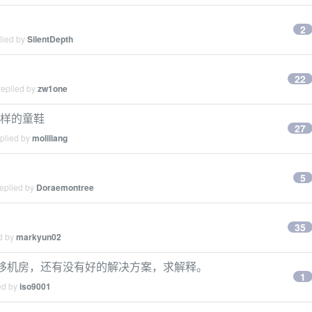
2
lied by
SilentDepth
22
replied by
zw1one
有一样的童鞋
27
eplied by
moliliang
5
replied by
Doraemontree
35
ed by
markyun02
迁移机房，还有没有好的解决方案，求解释。
1
ed by
iso9001