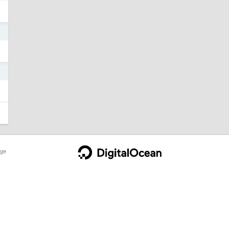
3
3
ge