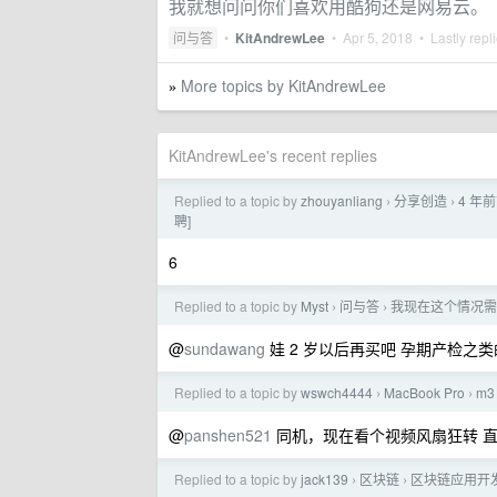
我就想问问你们喜欢用酷狗还是网易云。
问与答
•
KitAndrewLee
•
Apr 5, 2018
• Lastly repl
More topics by KitAndrewLee
»
KitAndrewLee's recent replies
Replied to a topic by
zhouyanliang
分享创造
4 年前
›
›
聘]
6
Replied to a topic by
Myst
问与答
我现在这个情况需
›
›
@
sundawang
娃 2 岁以后再买吧 孕期产检之
Replied to a topic by
wswch4444
MacBook Pro
m3
›
›
@
panshen521
同机，现在看个视频风扇狂转 直
Replied to a topic by
jack139
区块链
区块链应用开发平
›
›