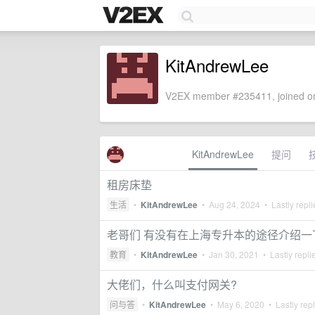
KitAndrewLee
V2EX member #235411, joined on
KitAndrewLee
提问
租房床垫
生活
•
KitAndrewLee
•
Aug 24, 2024
• Lastly repl
老哥们 有没有在上海专升本的途径介绍
教育
•
KitAndrewLee
•
Jan 30, 2021
• Lastly repli
大佬们，什么叫支付网关?
问与答
•
KitAndrewLee
•
May 6, 2020
• Lastly rep