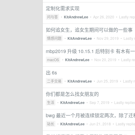
定制化需求实现
问与答
•
KitAndrewLee
•
Apr 26, 2020
• Lastly rep
如何追女生，追女生期间可以做的一些事
情感问题
•
KitAndrewLee
•
Nov 29, 2019
• Lastly 
mbp2019 升级 10.15.1 后特别卡 有木
macOS
•
KitAndrewLee
•
Nov 20, 2019
• Lastly r
出 6s
二手交易
•
KitAndrewLee
•
Jun 25, 2019
• Lastly 
你们都是怎么找女朋友的
生活
•
KitAndrewLee
•
Sep 7, 2019
• Lastly repli
bwg 最近一个月被连续锁定两次，除了
站长
•
KitAndrewLee
•
Jun 21, 2018
• Lastly repli