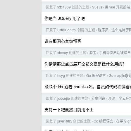
回复了
tctc4869
创建的主题
Vue.js
用 vue 开发
›
›
你是当 JQuery 用了吧
回复了
LittleControl
创建的主题
程序员
这个是属于
›
›
谁有那闲心套你博客
回复了
xhxroy
创建的主题
淘宝
手机每次启动被暗自
›
›
你猜猜那些点击展开全部文章是做什么用的？
回复了
hcyg
创建的主题
Go 编程语言
Go map[int]
›
›
能取个 idx 或者 count++吗，自己的代码稍微
回复了
joocejie
创建的主题
分享创造
开源一个云环境网
›
›
支持一下吧虽然目前用不上
回复了
jayn1985
创建的主题
Go 编程语言
在学习 g
›
›