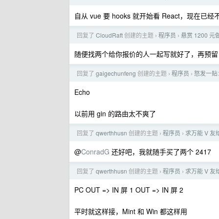
自从 vue 要 hooks 就开始看 React，现在
回复了
CloudRaft
创建的主题
程序员
悬赏 1200 
›
›
随便找两个给你报价的人一起写就好了，再预留 20
回复了
gaigechunfeng
创建的主题
程序员
怒发一贴：
›
›
Echo
以前用 gin 的路由太不爽了
回复了
qwerthhusn
创建的主题
程序员
求万能 V 
›
›
@
ConradG
还好吧，我就随手买了两个 2417
回复了
qwerthhusn
创建的主题
程序员
求万能 V 
›
›
PC OUT => IN 屏 1 OUT => IN 屏 2
平时就这样接，Mint 和 Win 都这样用