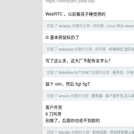
https://ohmycam.justd.top/
WebRTC ，以前看孩子睡觉用的
回复了
smallyu
创建的主题
问与答
Linux 有比 d
›
›
i3 基本把鼠标扔了
回复了
wdpscqq
创建的主题
问与答
前端岗位 团队
›
›
写了这么多，这大厂不配有名字么？
回复了
5bb864e1fc775087
创建的主题
程序员
只有
›
›
装个 vim，然后 5gt 5gT
回复了
woooo
创建的主题
服务器
客户是外贸,怎么
›
›
客户外贸
6 刀叫贵
别做了，后面你也收不到款的
回复了
Marstin
创建的主题
职场话题
项目转型撞上
›
›