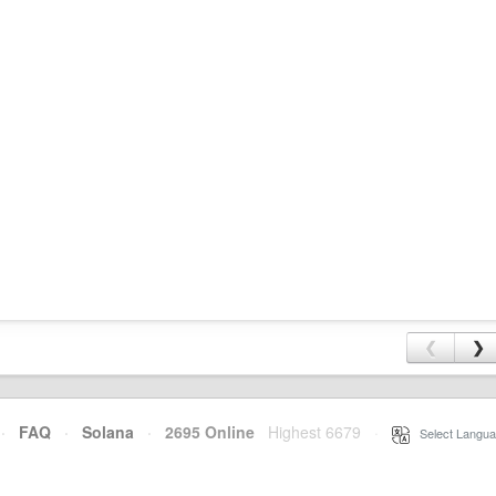
❮
❯
·
FAQ
·
Solana
·
2695 Online
Highest 6679
·
Select Langua