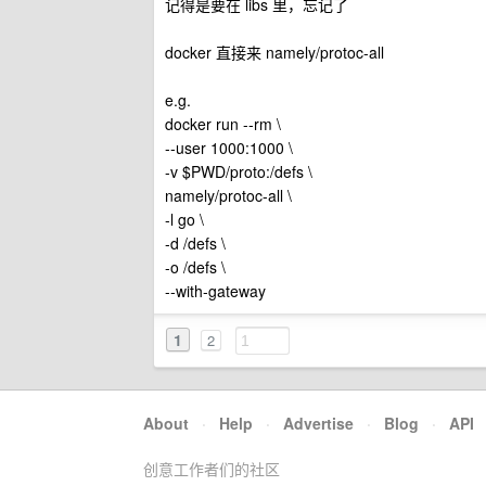
记得是要在 libs 里，忘记了
docker 直接来 namely/protoc-all
e.g.
docker run --rm \
--user 1000:1000 \
-v $PWD/proto:/defs \
namely/protoc-all \
-l go \
-d /defs \
-o /defs \
--with-gateway
1
2
About
·
Help
·
Advertise
·
Blog
·
API
创意工作者们的社区