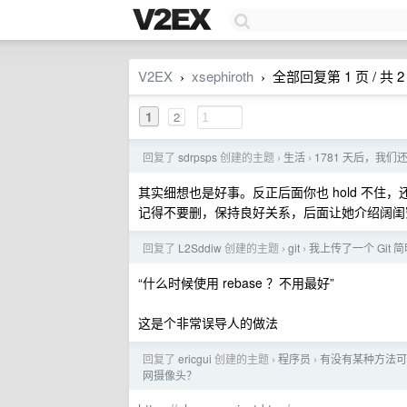
V2EX
xsephiroth
全部回复第 1 页 / 共 2
›
›
1
2
回复了
sdrpsps
创建的主题
生活
1781 天后，我们
›
›
其实细想也是好事。反正后面你也 hold 不住
记得不要删，保持良好关系，后面让她介绍阔闺
回复了
L2Sddiw
创建的主题
git
我上传了一个 Git 
›
›
“什么时候使用 rebase ？不用最好”
这是个非常误导人的做法
回复了
ericgui
创建的主题
程序员
有没有某种方法可
›
›
网摄像头？