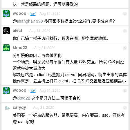
决，就是线路的问题，还可以接受的
woooo
Aug 31, 2020
OP
3
@
shanghai1998
多国家多数据库?怎么操作,要多域名吗?
alect
Aug 31, 2020
4
你自己搞个梯子访问就行，顾客在哪，服务器就放哪。
kknd22
Aug 31, 2020
5
分析慢的原因，再去做优化
一个场景，嗅探发现每单据间有大量 C/S 交互，所以 C/S 间延
迟就会被大量放大
解决思路是，client 尽量搬到 server 同局域网，衍生出来的具体
操作就是，云主机上打开 client，把 C/S 间交互延迟压缩到最小
woooo
Aug 31, 2020
OP
6
@
kknd22
这个是好办法....可惜不会搞
caryqy
Aug 31, 2020
7
美国买一个好点的服务器，带宽要高，内存要高，ssd，可以考
虑 ovh 家的