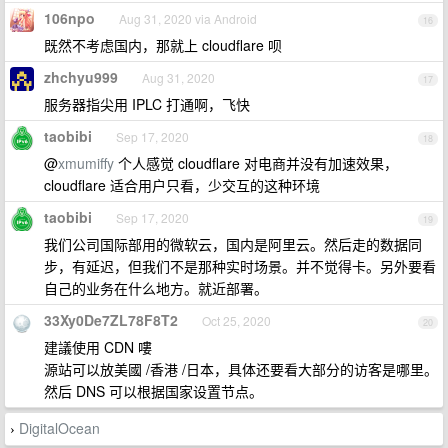
106npo
Aug 31, 2020 via Android
16
既然不考虑国内，那就上 cloudflare 呗
zhchyu999
Aug 31, 2020
17
服务器指尖用 IPLC 打通啊，飞快
taobibi
Sep 17, 2020
18
@
xmumiffy
个人感觉 cloudflare 对电商并没有加速效果，
cloudflare 适合用户只看，少交互的这种环境
taobibi
Sep 17, 2020
19
我们公司国际部用的微软云，国内是阿里云。然后走的数据同
步，有延迟，但我们不是那种实时场景。并不觉得卡。另外要看
自己的业务在什么地方。就近部署。
33Xy0De7ZL78F8T2
Oct 25, 2020
20
建議使用 CDN 嘍
源站可以放美國 /香港 /日本，具体还要看大部分的访客是哪里。
然后 DNS 可以根据国家设置节点。
DigitalOcean
›