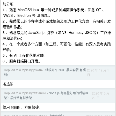
加分项
1 、熟悉 MacOS/Linux 等一种或多种桌面操作系统，熟悉 QT 、
NWJS 、Electron 等 UI 框架。
2 、熟悉常见的小程序或小游戏框架及周边工程化方案，有相关开发
经验和作品；
3 、熟悉常见的 JavaScript 引擎（如 V8, Hermes，JSC 等）工作原
理和源代码；
4 、在一个或者多个方面（如工程、可视化、性能）有深入思考实践
经验。
5 、有 AI 工程化落地实践。
6 、服务器端接口开发。
Replied to a topic by psw84
继续开车 NUC 黑果套餐 有福
2020 年 12 月 1
›
日
利!
凑热闹
Replied to a topic by watanuki
Node.js 有哪些好用的后端框
2020 年 5 月
›
29 日
架？最好带有脚手架
使用 eggjs 。方便快捷。
Replied to a topic by xujialiang
如何起诉？