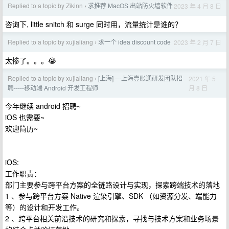
Replied to a topic by Zikinn
求推荐 MacOS 出站防火墙软件
2023 年 4 月 8 日
›
咨询下, little snitch 和 surge 同时用，流量统计是谁的？
Replied to a topic by xujialiang
求一个 idea discount code
2023 年 2 月 7 日
›
太惨了。。。😭
Replied to a topic by xujialiang
[上海] ---上海壹账通研发团队招
2021 年 5
›
月 8 日
聘-----移动端 Android 开发工程师
今年继续 android 招聘~
iOS 也需要~
欢迎简历~
iOS:
工作职责：
部门主要参与跨平台方案的全链路设计与实现，探索跨端技术的落地
1 、参与跨平台方案 Native 渲染引擎、SDK （如资源分发、端能力
等）的设计和开发工作。
2 、跨平台相关前沿技术的研究和探索，寻找与技术方案和业务场景