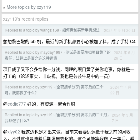
More topics by xzy119
»
xzy119's recent replies
Replied to a topic by wangzi168
如何克制买新手机想法
2024 年 9 月 20 日
›
想想黎巴嫩的 bb 机，最近的新手机都要小心被加了料，成了手持 C4
Replied to a topic by mayday1997
测试是否要承担项目黄了的
2024 年 6 月
›
26 日
责任，法律上是否允许这种追责
项目成了又不会多给你一分钱，同理的项目黄了关你毛事，你就是一
打工的（论述事实，非歧视，我也是芸芸牛马中的一员）
Replied to a topic by xzy119
[全职接单分享] 离职后的三个
2024 年 4 月
›
22 日
月，我都做了什么？
@
eddie777
好的，有资源一起合作呀
Replied to a topic by xzy119
[全职接单分享] 离职后的三个月，
2024 年 3 月
›
7 日
我都做了什么？
@
xiyy02
我这边也是才出来做，目前来看要远远低于我之前的月收
入，不过这也是随着后期发展变化的。这个可能等我做了一年后，看