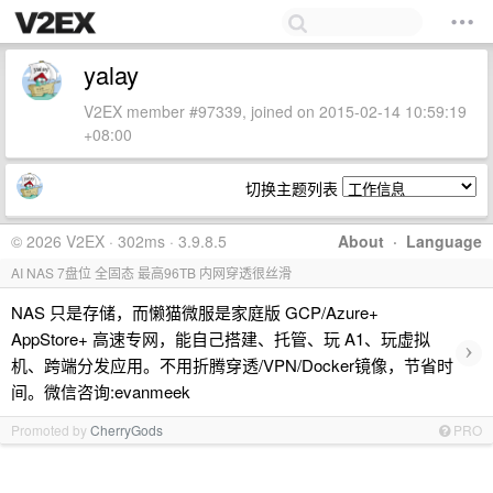
yalay
V2EX member #97339, joined on 2015-02-14 10:59:19
+08:00
切换主题列表
© 2026 V2EX · 302ms · 3.9.8.5
About
·
Language
AI NAS 7盘位 全固态 最高96TB 内网穿透很丝滑
NAS 只是存储，而懒猫微服是家庭版 GCP/Azure+
AppStore+ 高速专网，能自己搭建、托管、玩 A1、玩虚拟
›
机、跨端分发应用。不用折腾穿透/VPN/Docker镜像，节省时
间。微信咨询:evanmeek
Promoted by
CherryGods
PRO