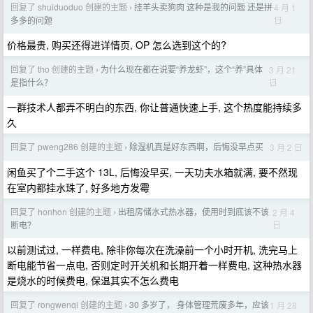
回复了 shuiduoduo 创建的主题
挂羊头卖狗肉 这种是我的问题 还是拼
4 月 1
›
日
多多的问题
价格最贵, 购买还得进详情页, OP 怎么选到这个的?
回复了 tho 创建的主题
为什么现在都在说要“养龙虾”，这个“养”具体
3 月 21
›
日
是指什么？
一群技术人都弄不明白的东西, 你让普通快速上手, 这个热度能持续多
久
回复了 pweng286 创建的主题
除湿机真是好东西啊，后悔没早点买
3 月 2 日
›
闲鱼买了个二手这个 13L, 后悔没早买, 一天功夫水箱就满, 要不然现
在室内都挂水珠了, 好多地方发霉
回复了 honhon 创建的主题
出租房储水式热水器，使用时到底该不该
2 月 4
›
日
断电？
以前测试过, 一样费电, 除非你每次在洗澡前一个小时开机, 洗完马上
断电能节省一点电, 否则定时开关机和长期开着一样费电, 这种热水器
是烧水的时候费电, 保温其实不怎么费电
回复了 rongwenqi 创建的主题
30 多岁了， 身体管理荒废多年，应该
1 月 28
›