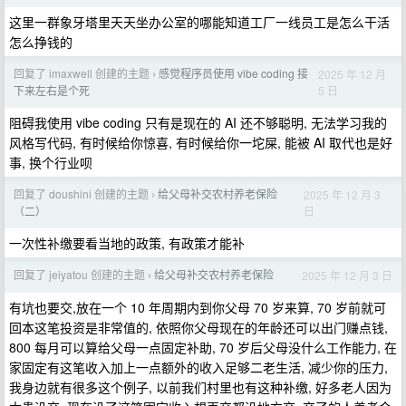
这里一群象牙塔里天天坐办公室的哪能知道工厂一线员工是怎么干活
怎么挣钱的
回复了 imaxwell 创建的主题
感觉程序员使用 vibe coding 接
2025 年 12 月
›
5 日
下来左右是个死
阻碍我使用 vibe coding 只有是现在的 AI 还不够聪明, 无法学习我的
风格写代码, 有时候给你惊喜, 有时候给你一坨屎, 能被 AI 取代也是好
事, 换个行业呗
回复了 doushini 创建的主题
给父母补交农村养老保险
2025 年 12 月 3
›
日
（二）
一次性补缴要看当地的政策, 有政策才能补
回复了 jeiyatou 创建的主题
给父母补交农村养老保险
2025 年 12 月 3 日
›
有坑也要交,放在一个 10 年周期内到你父母 70 岁来算, 70 岁前就可
回本这笔投资是非常值的, 依照你父母现在的年龄还可以出门赚点钱,
800 每月可以算给父母一点固定补助, 70 岁后父母没什么工作能力, 在
家固定有这笔收入加上一点额外的收入足够二老生活, 减少你的压力,
我身边就有很多这个例子, 以前我们村里也有这种补缴, 好多老人因为