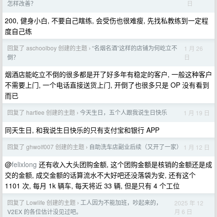
日
怎样改善？
200, 健身小白, 不要自己瞎练, 会受伤也很难瘦, 先找私教练到一定程
度自己练
回复了 aschoolboy 创建的主题
“名烟名酒”这样的店铺为何屹立不
1 月 26
›
日
倒？
烟酒店能屹立不倒的很多都是开了好多年有稳定的客户, 一般这种客户
不需要上门, 一个电话直接送货上门, 开倒了也很多只是 OP 没有看到
而已
回复了 hartlee 创建的主题
今天生日，五个人跟我说生日快乐
1 月 19 日
›
同天生日, 和我说生日快乐的只有支付宝和银行 APP
回复了 ghwolf007 创建的主题
自助洗车店副业后续（又开了一家）
1 月 12 日
›
@
felixlong
还有收入大头团购金额, 这个团购金额是核销的金额还是成
交的金额, 成交金额的话算流水不大好吧还没落袋为安, 还有这个
1101 次, 每月 1k 辆车, 每天将近 33 辆, 但是只有 4 个工位
回复了 Lowlife 创建的主题
工人因为不能加班，吵起来的，
2025 年 12
›
月 6 日
V2EX 的各位估计没见过吧。