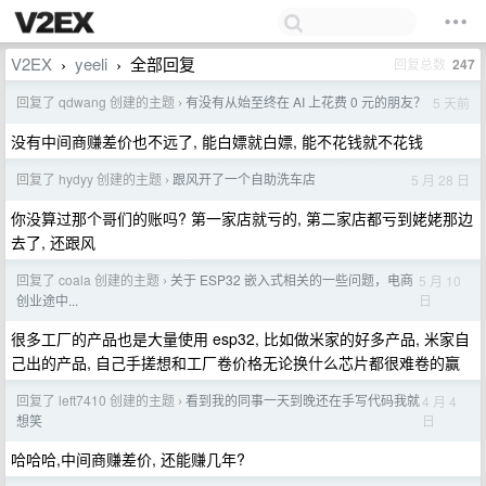
V2EX
yeeli
全部回复
回复总数
247
›
›
回复了 qdwang 创建的主题
有没有从始至终在 AI 上花费 0 元的朋友？
5 天前
›
没有中间商赚差价也不远了, 能白嫖就白嫖, 能不花钱就不花钱
回复了 hydyy 创建的主题
跟风开了一个自助洗车店
5 月 28 日
›
你没算过那个哥们的账吗? 第一家店就亏的, 第二家店都亏到姥姥那边
去了, 还跟风
回复了 coala 创建的主题
关于 ESP32 嵌入式相关的一些问题，电商
5 月 10
›
日
创业途中...
很多工厂的产品也是大量使用 esp32, 比如做米家的好多产品, 米家自
己出的产品, 自己手搓想和工厂卷价格无论换什么芯片都很难卷的赢
回复了 left7410 创建的主题
看到我的同事一天到晚还在手写代码我就
4 月 4
›
日
想笑
哈哈哈,中间商赚差价, 还能赚几年?