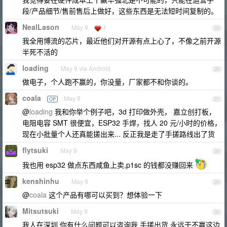
段/产品细节/售前售后上做好，这些东西是无法短时间复制的。
NealLason
May 9
1
25
我全用博流的芯片，最近他们对开源有点上心了，不像之前开源
半死不活的
loading
May 9 via Android
26
做电子，个人跑不赢的，你没量，厂家都不和你谈的。
coala
May 9
OP
27
@
loading
我和你举个例子吧，3d 打印做外壳， 嘉立创打板，
电阻电容 SMT 很便宜，ESP32 手焊，找人 20 元/小时的价格，
现在小批量个人还真能搓出来... 反正我是走了手搓路线出了货
flytsuki
May 9
28
我也用 esp32 做点东西咸鱼上卖,p1sc 的钱都没赚回来
kenshinhu
May 9
29
@
coala
这个产品有哪可以买到？想体验一下
Mitsutsuki
May 9
30
我人在深圳 你有什么问题可以咨询我 手搓出货 永远干不赢这边