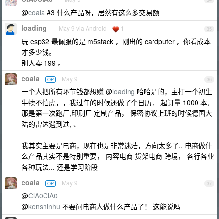
34
@
coala
#3 什么产品呀，居然有这么多交易额
loading
May 9 via Android
1
35
玩 esp32 最佩服的是 m5stack ，刚出的 cardputer ，你看成本
才多少钱。
别人卖 199 。
coala
May 9
OP
36
一个人把所有环节钱都想赚 @
loading
哈哈是的，主打一个初生
牛犊不怕虎，，我过年的时候还做了个日历， 起订量 1000 本,
那是第一次跑厂,印刷厂 定制产品， 保密协议上班的时候德国大
陆的雷达遇到过, 、
我其实主要是电商，现在也是非常迷茫，方向太多了.. 电商做什
么产品其实不是特别重要， 内容电商 货架电商 跨境， 各行各业
各种玩法... 还是学习阶段
coala
May 9
OP
37
@
ClA0ClA0
@
kenshinhu
不要问电商人做什么产品了！ 这能说吗