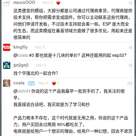
muooOOO
May 9
1
7
这类便宜的模组，大部分都是公司通过代理商拿货，代理商提供
技术支持，帮你把需求变成固件。你可以主动联系这些代理商，
问他们申请开发板，不过技术支持就会差一些。ESP 是大而全
的生态，而这类模组在垂直领域方面做了很多优化，用起来还是
很简单的
kingfly
May 9
8
@
coala
#3 那也就是十几块的单价? 这种还能用的起 esp32?
gejigeji
May 9
9
找个华强北的一起合作？
coala
May 9
2
OP
10
@
JohnH
你说的这个产品我最早一批到手的了，我关注的很
早，
我直接说白话吧，我买就是为了学习和抄
产品力根本不存在，这个时代就是无用之用，你说的这个产品
力，用户买回去过两周 90%都吃灰了，
电商就是给用户一个想买的理由，给用户一种幻想，回去不退货