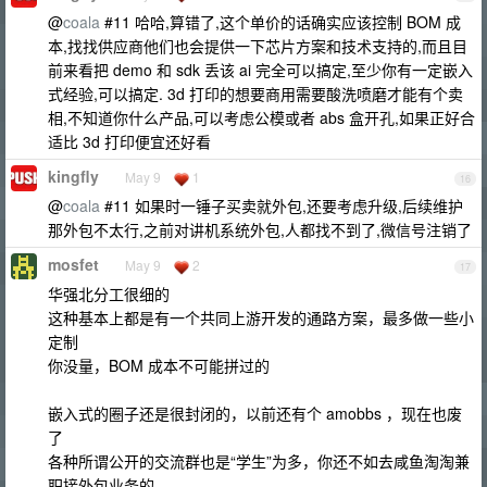
@
coala
#11 哈哈,算错了,这个单价的话确实应该控制 BOM 成
本,找找供应商他们也会提供一下芯片方案和技术支持的,而且目
前来看把 demo 和 sdk 丢该 ai 完全可以搞定,至少你有一定嵌入
式经验,可以搞定. 3d 打印的想要商用需要酸洗喷磨才能有个卖
相,不知道你什么产品,可以考虑公模或者 abs 盒开孔,如果正好合
适比 3d 打印便宜还好看
kingfly
May 9
1
16
@
coala
#11 如果时一锤子买卖就外包,还要考虑升级,后续维护
那外包不太行,之前对讲机系统外包,人都找不到了,微信号注销了
mosfet
May 9
2
17
华强北分工很细的
这种基本上都是有一个共同上游开发的通路方案，最多做一些小
定制
你没量，BOM 成本不可能拼过的
嵌入式的圈子还是很封闭的，以前还有个 amobbs ，现在也废
了
各种所谓公开的交流群也是“学生”为多，你还不如去咸鱼淘淘兼
职接外包业务的