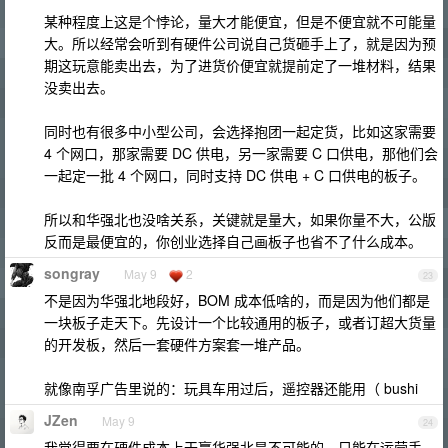
某种程度上这是个悖论，量大才能便宜，但是不便宜就不可能量
大。所以经常会听到有硬件公司说自己货砸手上了，就是因为预
期这玩意能卖出去，为了进货价便宜就提前定了一堆材料，结果
没卖出去。
同时也有很多中小型公司，会选择抱团一起定货，比如这家需要
4 个网口，那家需要 DC 供电，另一家需要 C 口供电，那他们会
一起定一批 4 个网口，同时支持 DC 供电 + C 口供电的板子。
所以和华强北也没啥关系，关键就是量大，如果你量不大，公版
反而是最便宜的，你创业选择自己画板子也省不了什么成本。
songray
May 9
2
23
不是因为华强北地段好，BOM 成本低啥的，而是因为他们都是
一块板子走天下。先设计一个比较通用的板子，或者订超大货量
的开发板，然后一套硬件方案套一堆产品。
就像南孚广告里说的：玩具车用过后，遥控器还能用（ bushi
JZen
May 9
24
我觉得要在硬件成本上干赢华强北是不可能的，只能在运营手