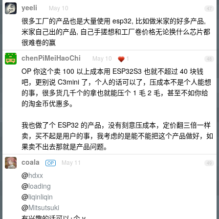
yeeli
May 10
47
很多工厂的产品也是大量使用 esp32, 比如做米家的好多产品,
米家自己出的产品, 自己手搓想和工厂卷价格无论换什么芯片都
很难卷的赢
chenPiMeiHaoChi
May 10
1
48
OP 你这个卖 100 以上成本用 ESP32S3 也就不超过 40 块钱
吧，更别说 C3mini 了，个人的话可以了，压成本不是个人能想
的事，很多货几千个的拿也就能压个 1 毛 2 毛，甚至不如你给
的淘金币优惠多。
我也做了个 ESP32 的产品，没有刻意压成本，定价翻三倍一样
卖，买不起是用户的事，我考虑的是能不能把这个产品做好，如
果卖不出去那就是产品问题。
coala
May 11
OP
49
@
hdxx
@
loading
@
liqinliqin
@
Mitsutsuki
有兴趣的话可以+个 v