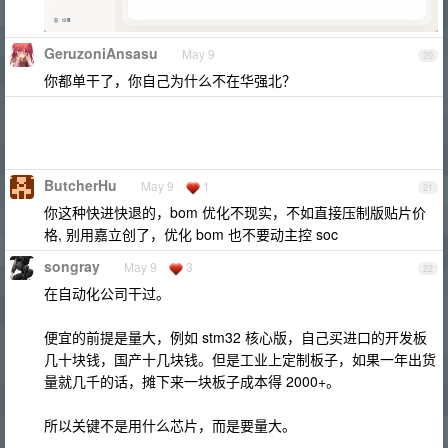
GeruzoniAnsasu
May 9
20
你都单干了，你自己为什么不在华强北？
ButcherHu
May 9
1
21
你这种快进快退的，bom 优化不现实，不如直接压制版贴片价
格, 别用嘉立创了，优化 bom 也不要动主控 soc
songray
May 9
3
22
在自动化公司干过。
便宜的前提是量大，例如 stm32 核心版，自己买进口的开发板
几十块钱，国产十几块钱。但是工业上定制板子，如果一年出货
量就几千的话，摊下来一块板子成本得 2000+。
所以关键不是用什么芯片，而是要量大。