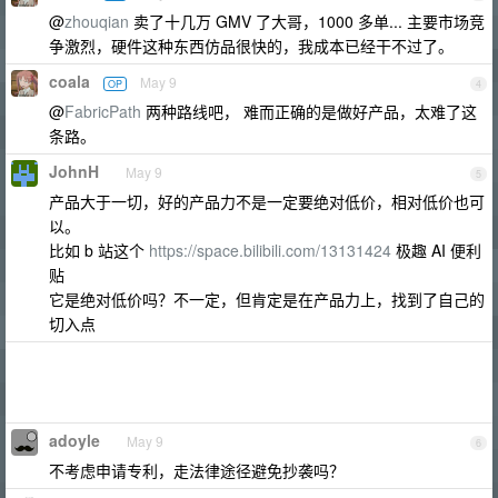
@
zhouqian
卖了十几万 GMV 了大哥，1000 多单... 主要市场竞
争激烈，硬件这种东西仿品很快的，我成本已经干不过了。
coala
May 9
OP
4
@
FabricPath
两种路线吧， 难而正确的是做好产品，太难了这
条路。
JohnH
May 9
5
产品大于一切，好的产品力不是一定要绝对低价，相对低价也可
以。
比如 b 站这个
https://space.bilibili.com/13131424
极趣 AI 便利
贴
它是绝对低价吗？不一定，但肯定是在产品力上，找到了自己的
切入点
adoyle
May 9
6
不考虑申请专利，走法律途径避免抄袭吗？