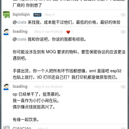
厂商的 你别想了
liqinliqin
May 9
PRO
31
@
coala
来找我，成本能干过他们，最低的价格，最好的体验
loading
May 9 via Android
1
32
@
coala
我和你说吧，你说的我都有经验。
你可能没涉及到有 MOQ 要求的物料，要签保密协议的应该更没
遇到吧。
手搓出货，你一个人把所有环节钱都想赚，smt 直接吧 esp32
也贴上就行，3D 打印还自己打？我打印机都是做原型而已。
loading
May 9 via Android
33
op 已经单干了，挺羡慕的。
我一直作为小打小闹在玩。
偶尔赚点钱就挺高兴了。
有缘一起饮茶。
ClA0ClA0
May 9