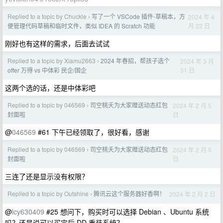
Replied to a topic by Chuckle
写了一个 VSCode 插件-草稿本，方
2024 年 4
›
月 22 日
便管理代码草稿和临时文件，类似 IDEA 的 Scratch 功能
刚好也有这样的需求，后面去试试
Replied to a topic by Xiamu2663
2024 年春招，帮孩子选个
2024 年 3 月
›
31 日
offer 万得 vs 中体彩 民企/国企
这两个选的话，还是中体彩吧
Replied to a topic by 046569
司空桃夭为大家赠送动态红包
2024 年 2 月 5
›
日
封面啦
@
046569
#61 下午已经领取了，很好看，感谢
Replied to a topic by 046569
司空桃夭为大家赠送动态红包
2024 年 2 月 5
›
日
封面啦
三连了还是显示没有权限？
Replied to a topic by Outshine
腾讯云这个服务器好香啊！
2024 年 2 月 2 日
›
@
lcy630409
#25 想问下，购买时可以选择 Debian 、Ubuntu 系统
吗？还是说可以买完后 DD 重装系统？