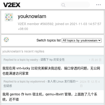
youknowiam
V2EX member #560592, joined on 2021-11-03 14:57:57
+08:00
Switch topics list
youknowiam's recent replies
Replied to a topic by eastry
请教下 frp 的安全性
1 月 20 日
›
我现在用 vnt+lucky 比较完美解决我远程、端口穿透的问题，无公网
也能满速访问家里
Replied to a topic by voydomnvd
本人用 Linux 发行版的一
2024 年 12 月 4
›
日
些疑惑
我用 gentoo 作 kvm 宿主机，qemu+libvirt 管理，上面跑了几个系
统，还不错