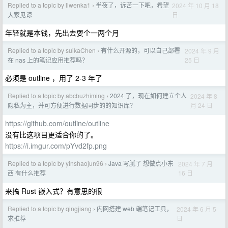
Replied to a topic by liwenka1
半夜了，诉苦一下吧，希望
2024 年 10 月 18
›
日
大家见谅
年轻就是本钱，先出去耍个一两个月
Replied to a topic by suikaChen
有什么开源的，可以自己部署
2024 年 9 月
›
25 日
在 nas 上的笔记应用推荐吗？
必须是 outline ，用了 2-3 年了
Replied to a topic by abcbuzhiming
2024 了，现在如何建立个人
2024 年 8
›
月 24 日
隐私为主，并可方便进行数据同步的的知识库？
https://github.com/outline/outline
没有比这项目更适合你的了。
https://i.imgur.com/pYvd2fp.png
Replied to a topic by yinshaojun96
Java 写腻了 想做点小东
2024 年 7 月
›
16 日
西 有什么推荐
来搞 Rust 嵌入式？有意思的很
Replied to a topic by qingjiang
内网搭建 web 端笔记工具，
2024 年 6 月 5
›
日
求推荐