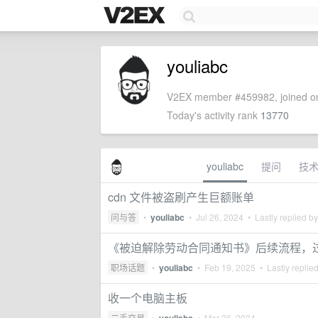
youliabc
V2EX member #459982, joined on
Today's activity rank
13770
youliabc
提问
技
cdn 文件被盗刷产生巨额账单
问与答
•
youliabc
•
Jul 26, 2024
• Lastly replied b
《被迫解除劳动合同通知书》后续流程，
职场话题
•
youliabc
•
Feb 19, 2025
• Lastly replie
收一个电脑主板
二手交易
•
•
Mar 26, 2024