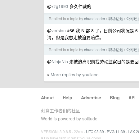
@
xzg1993
多久仲裁的
Replied to a topic by
chunqicoder
职场话题
公司还
›
›
@
version
#66 我 N 都 8 了，目前公司状况
清，但是我想走被迫要赔偿。
Replied to a topic by
chunqicoder
职场话题
公司还
›
›
@
NinjaNio
走被迫离职前找劳动监察目的是要回
More replies by youliabc
»
About
·
Help
·
Advertise
·
Blog
·
API
创意工作者们的社区
World is powered by solitude
VERSION: 3.9.8.5 · 22ms ·
UTC 03:39
·
PVG 11:39
·
LAX 2
♥ Do have faith in what you're doing.