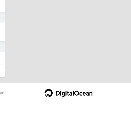
4
4
ge