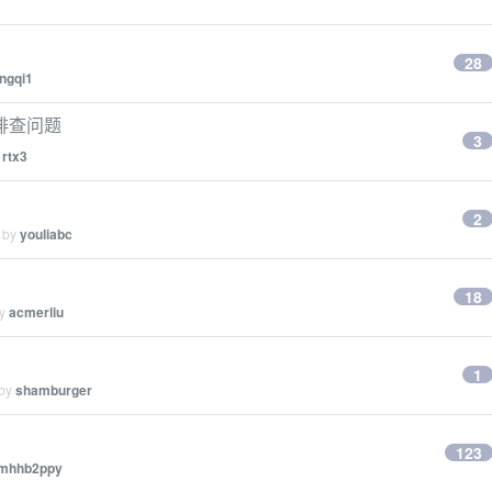
28
ingqi1
排查问题
3
y
rtx3
2
d by
youliabc
18
by
acmerliu
1
 by
shamburger
123
mhhb2ppy