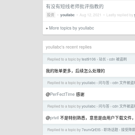
有没有短线老师批评指教的
投资
•
youliabc
•
Aug 12, 2021
• Lastly replied by
More topics by youliabc
»
youliabc's recent replies
Replied to a topic by
test9106
站长
cdn 被盗刷
›
›
我的账单更多，后续怎么处理的
Replied to a topic by
youliabc
问与答
cdn 文件被
›
›
@
PerFectTime
感谢
Replied to a topic by
youliabc
问与答
cdn 文件被
›
›
@
privil
不是特别熟悉，意思是由用户下载文件
Replied to a topic by
7eurvQrEtS
职场话题
接受降薪
›
›