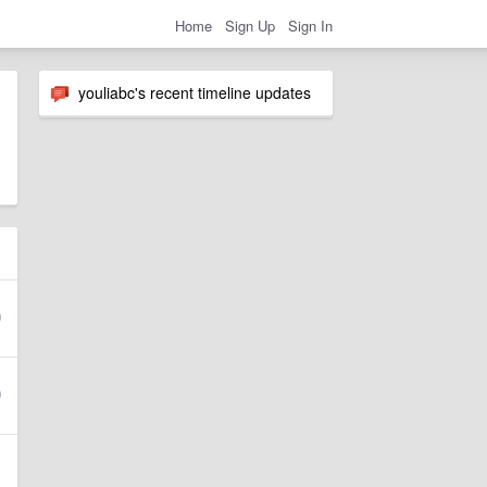
Home
Sign Up
Sign In
youliabc's recent timeline updates