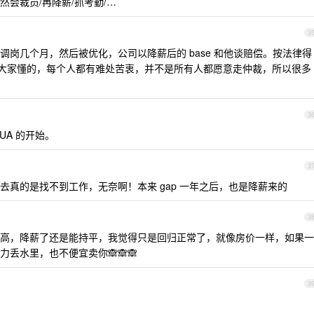
会裁员/再降薪/抓考勤/…
3
岗几个月，然后被优化，公司以降薪后的 base 和他谈赔偿。按法律得
不过大家懂的，每个人都有难处苦衷，并不是所有人都愿意走仲裁，所以很多
3
UA 的开始。
3
去真的是找不到工作，无奈啊！本来 gap 一年之后，也是降薪来的
3
高，降薪了还是能持平，我觉得只是回归正常了，就像房价一样，如果一
丢水里，也不便宜卖你🙈🙈🙈
3