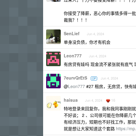
你接受了降薪，恶心你的事情多得一批
裁我？！！！
SenLief
Jun 4, 2024
单身没负债，你才有机会
Leon777
Jun 4, 2024
有房贷有娃吗 现金流不紧张就有底气
7eurvQrEtS
Jun 4, 2024
OP
@
Leon777
#27 租房，无房贷，快
haisua
16
Jun 4, 2024
特地登录来回复你，我和我同事刚刚就经
不好谈； 2 、公司很可能在你降薪几
有经济压力，短期也不好找工作，那就
就是想让大家知道这个套路
https://m