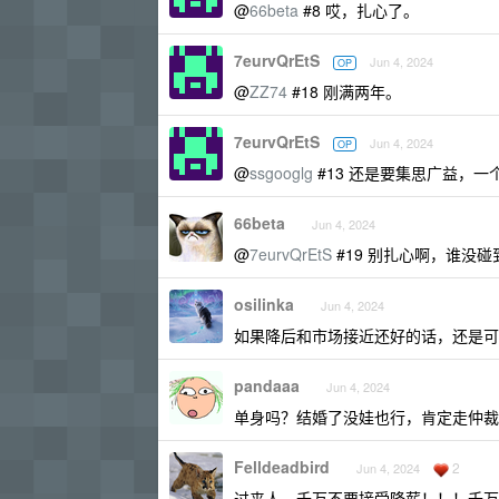
@
66beta
#8 哎，扎心了。
7eurvQrEtS
Jun 4, 2024
OP
@
ZZ74
#18 刚满两年。
7eurvQrEtS
Jun 4, 2024
OP
@
ssgooglg
#13 还是要集思广益，
66beta
Jun 4, 2024
@
7eurvQrEtS
#19 别扎心啊，谁没
osilinka
Jun 4, 2024
如果降后和市场接近还好的话，还是可
pandaaa
Jun 4, 2024
单身吗？结婚了没娃也行，肯定走仲裁
Felldeadbird
2
Jun 4, 2024
过来人，千万不要接受降薪！！！千万