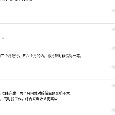
1
1
。。
1
，两三个月还行，五六个月的话，感觉那时候慌得一笔。
1
1
，所以降完后一两个月内裁对赔偿金额影响不大。
，同时找工作。综合来看收益更高些
1