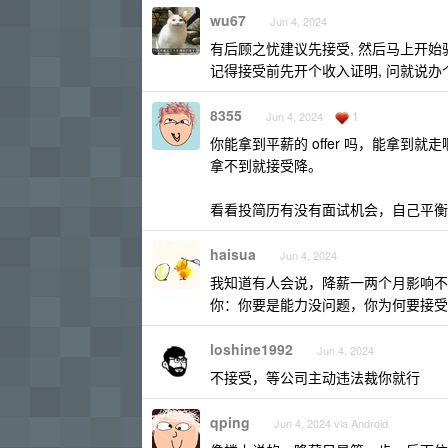
wu67
Jun 4, 2024
有后顾之忧建议先接受, 然后马上开始
记得接受前先开个收入证明, 问就说办个
8355
1
Jun 4, 2024
你能拿到平薪的 offer 吗，能拿到就
拿不到就接受降。
看看投简历有没有面试机会，自己平衡
haisua
Jun 4, 2024
我知道有人会说，降薪一两个月影响不
你：你要是能力没问题，你为何要接受
loshine1992
Jun 4, 2024
不接受，等公司主动违法裁你就行
qping
Jun 4, 2024 via Android