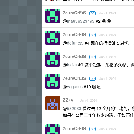
7eurvQrEtS
Jun 4, 2024
OP
@
ma836323493
#2 😂😂
7eurvQrEtS
Jun 4, 2024
OP
@
defunct9
#4 现在的行情确实堪忧。
7eurvQrEtS
Jun 4, 2024
OP
@
haiku
#9 这个短期一般指多久😥
7eurvQrEtS
Jun 4, 2024
OP
@
vagusss
#10 嗯嗯
ZZ74
Jun 4, 2024
@
582033
看过去 12 个月的平均的
如果在公司工作年数少的话，不如苟住
7eurvQrEtS
Jun 4, 2024
OP