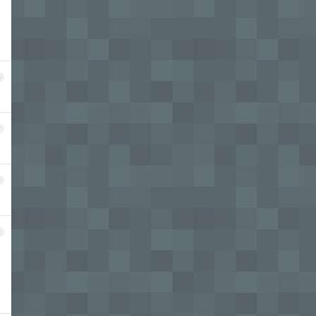
6
7
8
9
，