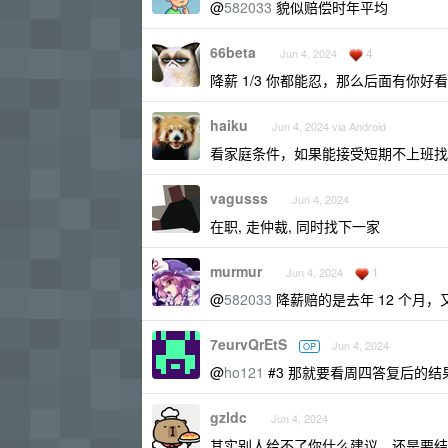
@
582033
貌似赔偿时年平均
66beta
4
Jun 4, 2024
降薪 1/3 你都能忍，那么后面有你好
haiku
Jun 4, 2024 via Android
看家庭条件，如果能接受短期不上班找
vagusss
Jun 4, 2024
在职, 走仲裁, 同时找下一家
murmur
1
Jun 4, 2024
@
582033
降薪赔的是去年 12 个月
7eurvQrEtS
Jun 4, 2024
OP
@
ho121
#3 那就要看周四答复后的结
gzldc
Jun 4, 2024
其实别人给不了你什么建议，还是要结