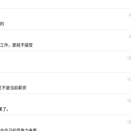
看的
工作，那就不接受
1
1
，又不是当前薪资
1
果了。
1
合自己的竞争力来看