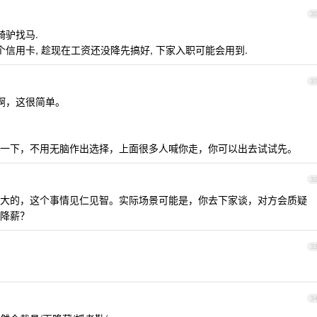
3
骑驴找马.
信用卡, 趁现在工资还没降先搞好, 下家入职可能会用到.
3
走啊，这很简单。
一下，不用无脑作出选择，上面很多人喊你走，你可以出去试试先。
3
大的，这个事情见仁见智。实际场景可能是，你去下家谈，对方会质疑
降薪？
3
3