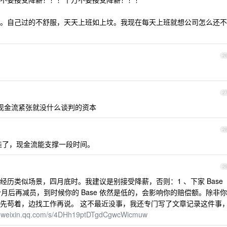
。自己过的不舒服，天天上班如上坟。我现在每天上班就想公司怎么还不
2
2
 现金流紧张就没什么谈判的资本
2
有娃了，现金流能支撑一段时间。
2
历类似场景，四月底时。我建议是别接受降薪，否则：1 、下家 Base
个月后再减员，到时候你的 Base 依然是低的，会影响你的赔偿额。除非你
先苟着，边找工作再说。 这不最近没事，我还专门写了文章记录这件事
p.weixin.qq.com/s/4DHh19ptDTgdCgwcWicmuw