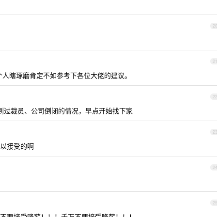
2
2
一个人瞎琢磨肯定不如参考下各位大佬的建议。
2
碰到过裁员、公司倒闭的情况，早点开始找下家
2
以接受的啊
2
2
不要接受降薪！！！千万不要接受降薪！！！