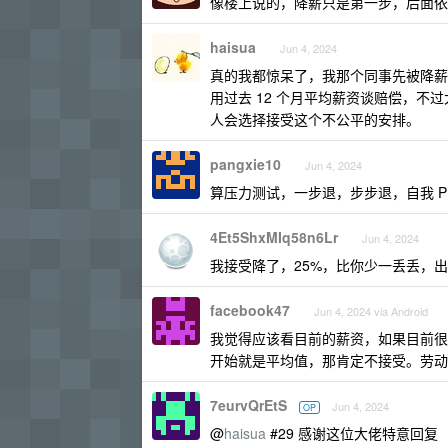
像楼上说的，降薪只是第一步，后面依然
haisua
Jun 4, 2024
真的我都惊呆了，我那个同事先被降薪调
用过去 12 个月平均薪资谈赔偿，
人会选择接受这个不公平的安排。
pangxie10
Jun 4, 2024
算压力测试，一步退，步步退，自我 P
4Et5ShxMIq58n6Lr
Jun 4, 2024
我接受降了，25%，比你少一丢丢，出
facebook47
Jun 4, 2024 via Android
我觉得应该看目前的薪资，如果目前很
开始就是平均值，那肯定不接受。劳动力
7eurvQrEtS
Jun 4, 2024
OP
@
haisua
#29 感谢这位大佬特意回复