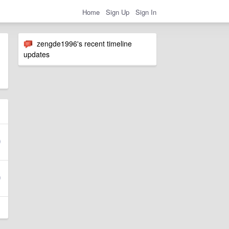
Home
Sign Up
Sign In
zengde1996's recent timeline
updates