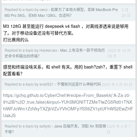
Replied to a topic by cwcc
如果为了本地大模型，卖掉 MacBook Pro
5 月
›
20 日
M3 Pro 36G，买Μ5 Max 128G，合适吗？
M3 128G 甚至能运行 deepseek v4 flash ，对离线渗透来说是够用
了。对于移动设备还没有可替代方案。
打比赛用的么
Replied to a topic by HackerJax
Mac 上有没有一款不修改历
2025 年 10 月
›
28 日
史命令和输出的终端？
感觉和终端没啥关系，和 shell 有关。用的 bash?zsh?，重置下 shell
配置看看？
Replied to a topic by snail521
不懂就问这是什么神秘代码
2025 年 6 月 20 日
›
https://gchq.github.io/CyberChef/#recipe=From_Base64('A-Za-z0-
9%2B/%3D',true,false)&input=YUhSMGNITTZMeTlwZG5Rd01TNX
hlWFJoWm1ZdVkyTXZjbVZuYVhOMFpYSS9ZV1ptUFhWS2EwZHF
UakJS
Replied to a topic by saltydc
Java 后端开发，顶配 Air 到底够
2025 年 4 月 7
›
日
不够？