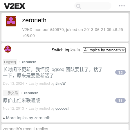
zeroneth
V2EX member #40970, joined on 2013-06-21 09:46:25
+08:00
Switch topics list
Logseq
•
zeroneth
长时间不更新，我怀疑 logseq 团队要挂了，搜了
12
一下，原来是要整新活了
Dec 13, 2024 • Lastly replied by
JingW
二手交易
•
zeroneth
原价出红米联通版
11
Nov 12, 2013 • Lastly replied by
gooooal
More topics by zeroneth
»
zeroneth's recent replies