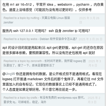
在用 m1 air 16+512 ，平常开 idea ，webstorm ，pycharm ，内存黄
色。速度上没啥感觉（可能因为没有用过更好的）。仅供参考
Replied to a topic by nutting
天翼云电脑 Linux 版装
2025 年 3 月 26
›
日
zerotier
服务内 ssh 127.0.0.1 可用吗？ ssh 自身 zerotier ip 可用吗？
Replied to a topic by webs
Debian 软件安装命令怎么选？
2025 年 3 月 26 日
›
apt 的设计目的就是用起来(比 apt-get)更舒服，apt-get 的还存在原因
是很多脚本依赖，要照顾兼容性。所以没有历史包袱用 apt 就好
Replied to a topic by zeroneth
长时间不更新，我怀疑 logseq 团
2025 年 3
›
月 6 日
队要挂了，搜了一下，原来是要整新活了
@
JingW
你还是拥有你的数据，是公开格式但不是通用格式。看现在
logseq 打开普通 markdown 文件后的那个鬼样子，再看它往 md 文件
里面加入的自有标记，它现在的数据事实上已经不是通用格式了。
个人态度是如果足够好用，不介意它再往前走一步。
Replied to a topic by craftx
有没有免费的 wordpress+vps 替代，
2025 年 2
›
月 3 日
要求免 fq，可绑域名，稳定，海外