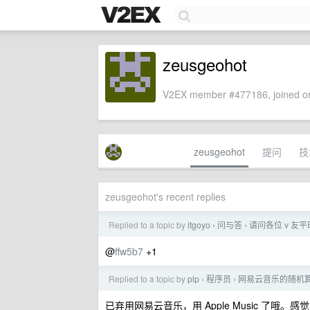
zeusgeohot
V2EX member #477186, joined on
zeusgeohot
提问
技
zeusgeohot's recent replies
Replied to a topic by
itgoyo
问与答
请问各位 v 
›
›
@
ffw5b7
+1
Replied to a topic by
plp
程序员
网易云音乐的随机
›
›
已弃用网易云音乐，用 Apple Music 了哦