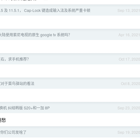
 11.5 及 11.5.1， Cap-Lock 键造成输入法及系统严重卡顿
Sep 13, 202
陆使用索尼电视的原生 google tv 系统吗？
Apr 16, 202
0 左右，求手机推荐？
Oct 17, 202
家对于菜鸟驿站的看法
Oct 8, 202
换机 纠结韩版 S20+和一加 8P
Sep 23, 202
用愁
节你们公司发啥了
Sep 19, 202