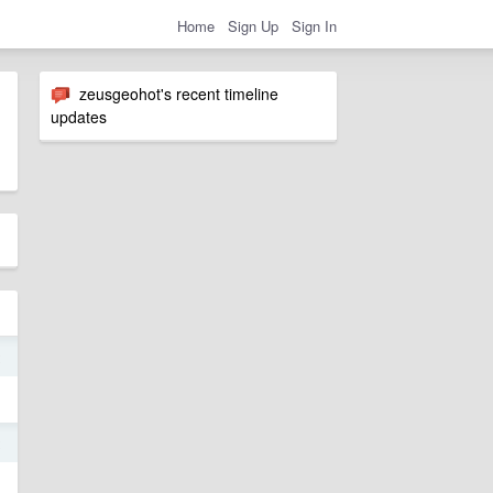
Home
Sign Up
Sign In
zeusgeohot's recent timeline
updates
2
2