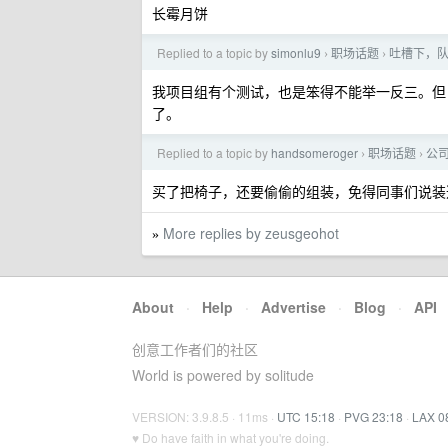
长霉月饼
Replied to a topic by
simonlu9
职场话题
吐槽下，
›
›
我项目组有个测试，也是笨得不能举一反三。但
了。
Replied to a topic by
handsomeroger
职场话题
公司
›
›
买了把椅子，还要偷偷的组装，免得同事们说装
More replies by zeusgeohot
»
About
·
Help
·
Advertise
·
Blog
·
API
创意工作者们的社区
World is powered by solitude
VERSION: 3.9.8.5 · 11ms ·
UTC 15:18
·
PVG 23:18
·
LAX 0
♥ Do have faith in what you're doing.