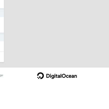
0
0
ge