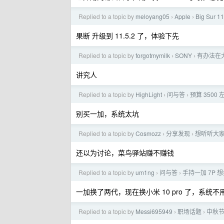
Replied to a topic by
meloyang05
Apple
Big Sur
›
›
果断 升级到 11.5.2 了，体验下先
Replied to a topic by
forgotmymilk
SONY
有办法在大
›
›
讲究人
Replied to a topic by
HighLight
问与答
预算 350
›
›
别买一加，系统太坑
Replied to a topic by
Cosmozz
分享发现
想听听大
›
›
还以为讨论，菜鸟驿站赚不赚钱
Replied to a topic by
um1ng
问与答
手持一加 7P 想
›
›
一加换了两代，现在换小米 10 pro 了，系统不
Replied to a topic by
Messi695949
职场话题
中秋
›
›