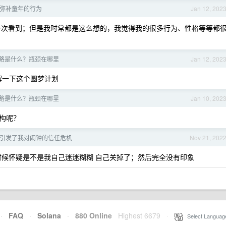
弥补童年的行为
Jan 12, 202
一次看到；但是我时常都是这么想的，我觉得我的很多行为、性格等等都
路是什么？瓶颈在哪里
Jan 12, 202
解一下这个圆梦计划
路是什么？瓶颈在哪里
Jan 10, 202
构呢？
引发了我对闹钟的信任危机
Nov 21, 202
有时候怀疑是不是我自己迷迷糊糊 自己关掉了；然后完全没有印象
·
FAQ
·
Solana
·
880 Online
Highest 6679
·
Select Languag