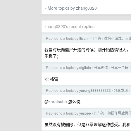
More topics by zhang0320
»
zhang0320's recent replies
Replied to a topic by
ttivan
问与答
微信小游戏，大
›
›
我当时玩向僵尸开炮的时候；刚开始热情很大，
乐趣了；
Replied to a topic by
digitalo
分享创造
分享一个玩
›
›
id: 格雷
Replied to a topic by
yurong3333333333
分享发现
›
›
@
karatsuba
怎么说
Replied to a topic by
yespee
问与答
勿操作导致微信
›
›
虽然没有被删除，但是非常理解这种感受。我和 