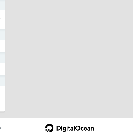
3
很
3
3
2
e