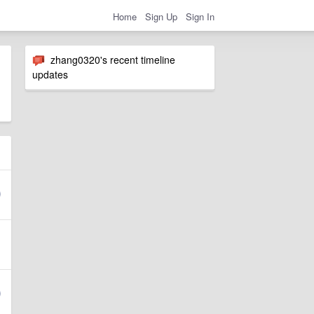
Home
Sign Up
Sign In
zhang0320's recent timeline
updates