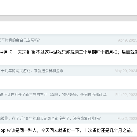
家平时真的会自己去玩吗？
Apr 9, 202
冲月卡 一天玩到晚 不过这种游戏只能玩两三个星期吧个把月把；后面就
了十几年的网页游戏，来就送会员和金币
May 20, 202
说下让你打开了新世界的东西（观念，物品等等，任何东西都可以）
Feb 22, 202
被删，存了近 10 年的聊天记录全都没有了，还有恢复可能吗？
Feb 2, 202
op 应该是同一种人，今天回去就备份一下，上次备份还是几个月之前。