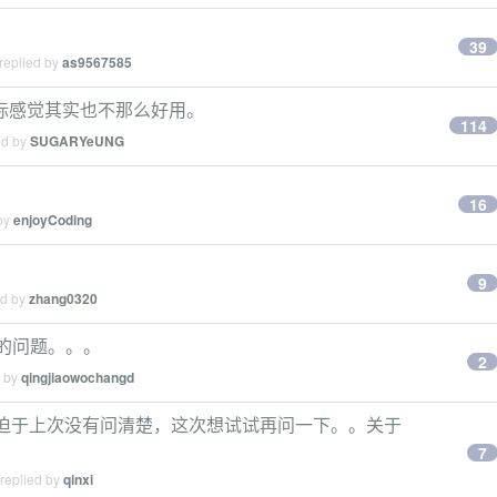
39
replied by
as9567585
际感觉其实也不那么好用。
114
ed by
SUGARYeUNG
16
 by
enjoyCoding
9
ed by
zhang0320
项目的问题。。。
2
d by
qingjiaowochangd
ngodb 大神，迫于上次没有问清楚，这次想试试再问一下。。关于
7
 replied by
qinxi