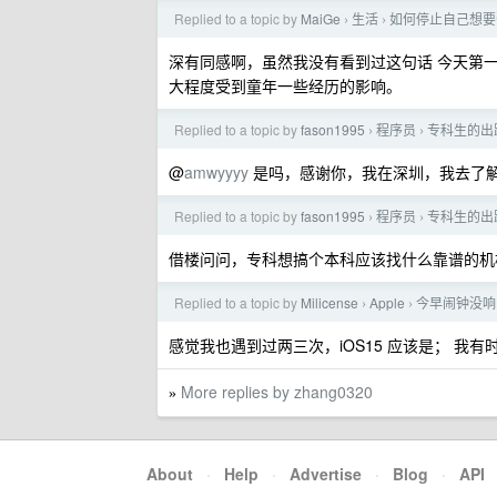
Replied to a topic by
MaiGe
生活
如何停止自己想要
›
›
深有同感啊，虽然我没有看到过这句话 今天第
大程度受到童年一些经历的影响。
Replied to a topic by
fason1995
程序员
专科生的出
›
›
@
amwyyyy
是吗，感谢你，我在深圳，我去了
Replied to a topic by
fason1995
程序员
专科生的出
›
›
借楼问问，专科想搞个本科应该找什么靠谱的机
Replied to a topic by
Milicense
Apple
今早闹钟没响
›
›
感觉我也遇到过两三次，iOS15 应该是； 我
More replies by zhang0320
»
About
·
Help
·
Advertise
·
Blog
·
API