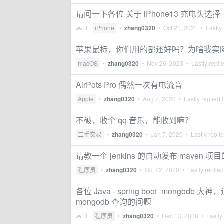
请问一下各位 关于 iPhone13 充电头选择
1
iPhone
•
zhang0320
•
Oct 21, 2021
• Lastly 
苹果鼠标，你们用的都还好吗？为啥我实
macOS
•
zhang0320
•
Nov 26, 2023
• Lastly repli
AirPots Pro 偶然一次有电流音
Apple
•
zhang0320
•
Aug 7, 2020
• Lastly replied
不破，收个 qq 音乐，能收到嘛？
二手交易
•
zhang0320
•
Jan 7, 2020
• Lastly repli
请教一个 jenkins 的自动发布 maven 
程序员
•
zhang0320
•
Oct 22, 2020
• Lastly replie
各位 Java - spring boot -mo
mongodb 查询的问题
1
程序员
•
zhang0320
•
Dec 13, 2018
• Lastly