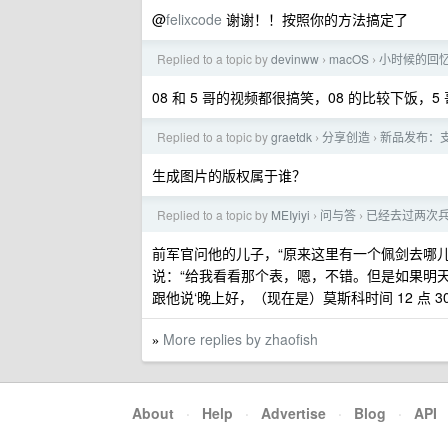
@
felixcode
谢谢！！按照你的方法搞定了
Replied to a topic by
devinww
macOS
小时候的回忆
›
›
08 和 5 哥的视频都很搞笑，08 的比较下饭，
Replied to a topic by
graetdk
分享创造
新品发布：支
›
›
生成图片的版权属于谁？
Replied to a topic by
MEIyiyi
问与答
已经去过两次兵
›
›
前军官问他的儿子，“原来这里有一个佩剑去哪儿
说：“给我看看那个表，嗯，不错。但是如果明
跟他说‘晚上好，（现在是）莫斯科时间 12 点 30 
More replies by zhaofish
»
About
·
Help
·
Advertise
·
Blog
·
API