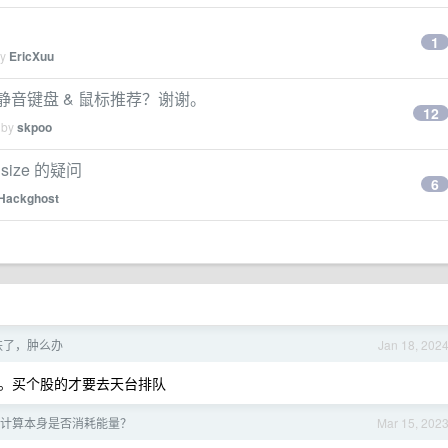
1
by
EricXuu
静音键盘 & 鼠标推荐？谢谢。
12
 by
skpoo
ize 的疑问
6
Hackghost
暴跌了，肿么办
Jan 18, 202
。买个股的才要去天台排队
计算本身是否消耗能量？
Mar 15, 202