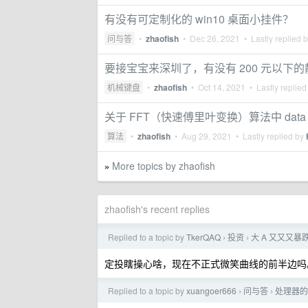
有没有可定制化的 win10 桌面小挂件？
问与答
•
zhaofish
•
Dec 26, 2021
• Lastly replied 
要接宝宝来深圳了，有没有 200 元以下的
机械键盘
•
zhaofish
•
Oct 14, 2021
• Lastly replied
关于 FFT（快速傅里叶变换）算法中 data s
算法
•
zhaofish
•
Aug 29, 2021
• Lastly replied by
More topics by zhaofish
»
zhaofish's recent replies
Replied to a topic by
TkerQAQ
投资
大 A 又又又
›
›
定投瞎操心啥，现在不正式微笑曲线的前半边吗
Replied to a topic by
xuangoer666
问与答
处理器的
›
›