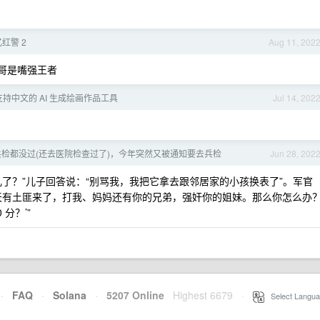
红警 2
Aug 11, 202
5 哥是嘴强王者
持中文的 AI 生成绘画作品工具
Jul 14, 202
检都没过(还去医院检查过了)，今年突然又被通知要去兵检
Jun 28, 202
了？”儿子回答说：“别骂我，我把它拿去跟邻居家的小孩换表了”。军官
天有土匪来了，打我、妈妈还有你的兄弟，强奸你的姐妹。那么你怎么办
分？’”
·
FAQ
·
Solana
·
5207 Online
Highest 6679
·
Select Langua