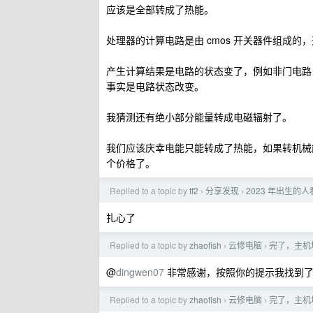
应该是全部转成了热能。
处理器的计算电路是由 cmos 开关器件组成
产生计算结果是电路的状态变了，例如非门电路，我们输入
事实是电路状态改变。
我猜测还有绝小部分能量转成电磁辐射了。
我们应该庆幸电能只能转成了热能，如果转机械能
个价格了。
Replied to a topic by
tf2
分享发现
2023 年出生的人
›
›
扎心了
Replied to a topic by
zhaofish
云修电脑
完了，主机
›
›
@
dingwen07
非常感谢，按照你的提示我找到了
Replied to a topic by
zhaofish
云修电脑
完了，主机
›
›