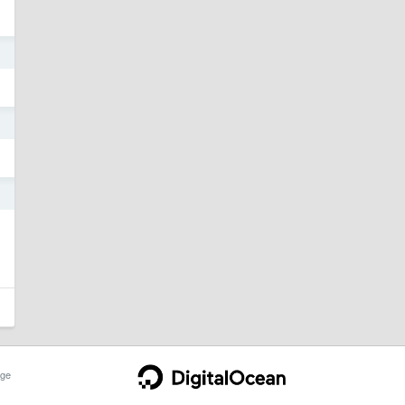
2
2
2
？
ge