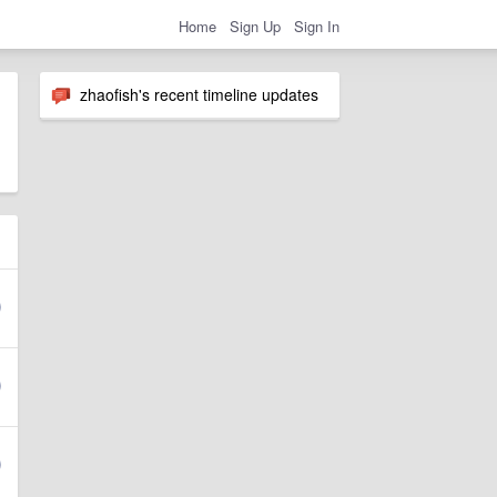
Home
Sign Up
Sign In
zhaofish's recent timeline updates