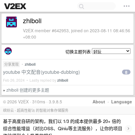
zhiboli
V2EX member #642953, joined on 2023-08-11 08:46:56
+08:00
切换主题列表
分享发现
•
zhiboli
youtube 中文配音(youtube-dubbing)
8
Feb 26, 2024 • Lastly replied by
zhiboli
zhiboli 创建的更多主题
»
© 2026 V2EX · 310ms · 3.9.8.5
About
·
Language
缤纷云 - 超高性能🚀 的智能对象存储服务
基于高度自研的架构，我们以 1/3 的成本提供最多 20+ 倍的
›
综合性能增益（对比OSS、Qiniu等主流服务），让你的项目