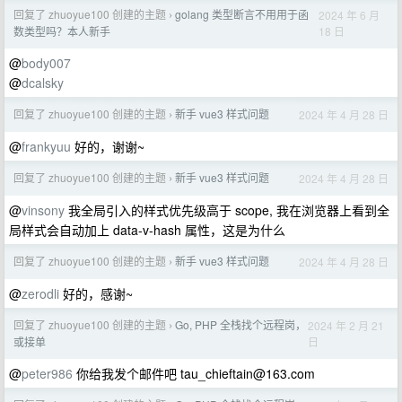
回复了 zhuoyue100 创建的主题
golang 类型断言不用用于函
2024 年 6 月
›
18 日
数类型吗？本人新手
@
body007
@
dcalsky
回复了 zhuoyue100 创建的主题
新手 vue3 样式问题
2024 年 4 月 28 日
›
@
frankyuu
好的，谢谢~
回复了 zhuoyue100 创建的主题
新手 vue3 样式问题
2024 年 4 月 28 日
›
@
vinsony
我全局引入的样式优先级高于 scope, 我在浏览器上看到全
局样式会自动加上 data-v-hash 属性，这是为什么
回复了 zhuoyue100 创建的主题
新手 vue3 样式问题
2024 年 4 月 28 日
›
@
zerodli
好的，感谢~
回复了 zhuoyue100 创建的主题
Go, PHP 全栈找个远程岗，
2024 年 2 月 21
›
日
或接单
@
peter986
你给我发个邮件吧
tau_chieftain@163.com