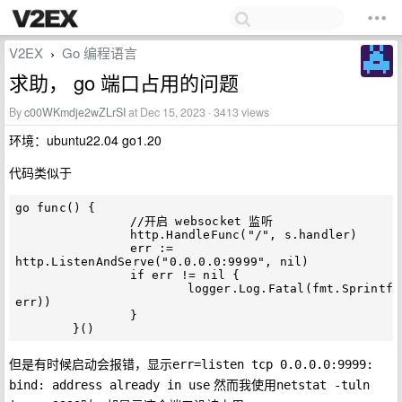
V2EX
Go 编程语言
›
求助， go 端口占用的问题
By
c00WKmdje2wZLrSI
at Dec 15, 2023 · 3413 views
环境：ubuntu22.04 go1.20
代码类似于
go func() {

		//开启 websocket 监听

		http.HandleFunc("/", s.handler)

		err := 
http.ListenAndServe("0.0.0.0:9999", nil)

		if err != nil {

			logger.Log.Fatal(fmt.Sprintf("err=%v", 
err))

		}

但是有时候启动会报错，显示
err=listen tcp 0.0.0.0:9999: 
然而我使用
bind: address already in use
netstat -tuln 