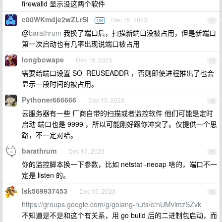
firewalld 显示没这两个软件
c00WKmdje2wZLrSI
Dec 15, 2023
OP
12
@
barathrum
我换了端口后，扫描新端口没被占用，但是新端口
第一次启动也有几率出现说端口被占用
longbowape
Dec 15, 2023
13
需要给端口设置 SO_REUSEADDR ，否则即使进程推出了也会
显示一段时间的被占用。
Pythoner666666
Dec 15, 2023
14
云服务器有一些 厂商自带的扫描或者监控软件 他们可能是定时
启动 端口也是 9999 ，所以可能刚好跟你冲突了。仅提供一个思
路，不一定对哈。
barathrum
Dec 15, 2023
15
你的监控脚本换一下参数，比如 netstat -neoap 啥的，端口不一
定是 listen 的。
lsk569937453
Dec 15, 2023
16
https://groups.google.com/g/golang-nuts/c/nUMvimzSZvk
不知道是不是和这个有关系，用 go build 后的二进制包启动，而