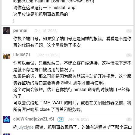
logger.Log.Fatal(fmt.Sprintf("err=%v", err))
请你在这里运行一下 netstat -anp
这里应该是能抓到事故现场的
}
pennai
Dec 16, 2023
23
你换个端口号，如果换了端口号还是同样的报错，看看是不是你
写的代码有问题，这个函数跑了多次
lifei6671
Dec 17, 2023
24
你可以尝试，只启动端口，不建立客户端连接，这种情况下是不
是就不存在端口被占用的情况了。
如果是的话，那么可能是因为服务器端主动断开连接后，这个服
务器监听的端口需要等待 2MSL 周期才能再使用。
这个时间会很短，估计在你执行 netstat 命令的时候端口已经释
放了。
可以尝试缩短 TIME_WAIT 的时间，或者在关闭服务器之前，将
所有客户端都 close 了再关闭服务端。
c00WKmdje2wZLrSI
Dec 18, 2023
OP
25
@
julyclyde
感谢，抓到事故现场了，的确有进程监听了那个端口