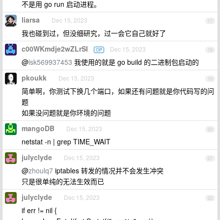
不是用 go run 启动进程。
liarsa
Dec 15, 2023
17
我也碰到过，但没细研究，过一会它自己就好了
c00WKmdje2wZLrSI
Dec 15, 2023
OP
18
@
lsk569937453
我使用的就是 go build 的二进制包启动的
pkoukk
Dec 15, 2023
19
简单啊，你测试下换几个端口，如果还有问题就是你代码写的问
题
如果没问题就是你环境的问题
mangoDB
Dec 15, 2023
20
netstat -n | grep TIME_WAIT
julyclyde
Dec 15, 2023
21
@
zhoulq7
iptables 转发的情况并不会发生冲突
只是很单纯的无法生效而已
julyclyde
Dec 15, 2023
22
if err != nil {