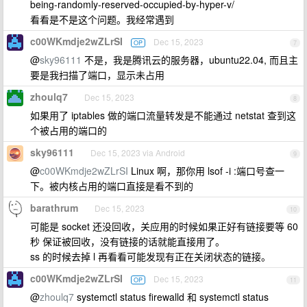
being-randomly-reserved-occupied-by-hyper-v/
看看是不是这个问题。我经常遇到
c00WKmdje2wZLrSI
Dec 15, 2023
OP
7
@
sky96111
不是，我是腾讯云的服务器，ubuntu22.04, 而且主
要是我扫描了端口，显示未占用
zhoulq7
Dec 15, 2023
8
如果用了 iptables 做的端口流量转发是不能通过 netstat 查到这
个被占用的端口的
sky96111
Dec 15, 2023 via Android
9
@
c00WKmdje2wZLrSI
Linux 啊，那你用 lsof -i :端口号查一
下。被内核占用的端口直接是看不到的
barathrum
Dec 15, 2023
10
可能是 socket 还没回收，关应用的时候如果正好有链接要等 60
秒 保证被回收，没有链接的话就能直接用了。
ss 的时候去掉 l 再看看可能发现有正在关闭状态的链接。
c00WKmdje2wZLrSI
Dec 15, 2023
OP
11
@
zhoulq7
systemctl status firewalld 和 systemctl status