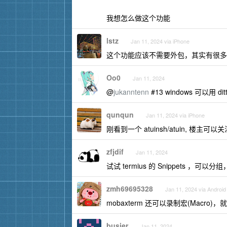
我想怎么做这个功能
lstz
Jan 11, 2024 via iPhone
这个功能应该不需要外包，其实有很多
Oo0
Jan 11, 2024
@
jukanntenn
#13 windows 可以用 dit
qunqun
Jan 11, 2024 via iPhone
刚看到一个 atuinsh/atuin, 楼主可以
zfjdif
Jan 11, 2024
试试 termius 的 Snippets ，
zmh69695328
Jan 11, 2024 via Android
mobaxterm 还可以录制宏(Mac
busier
Jan 11, 2024