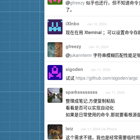
@
gfreezy
似乎也还行，但不知道命令多了后
了。
iXInbo
Jan 10, 2024
现在在用 Xteminal ；可以设置
gfreezy
Jan 10, 2024
@
jukanntenn
字符串模糊匹配性能足够，
sigoden
Jan 11, 2024
试试
https://github.com/sigoden/argc
sparkssssssss
Jan 11, 2024
整理成笔记,方便复制粘贴
看看是否可以实现自动化
如果是日常使用的命令,那就要看根源
lstz
Jan 11, 2024 via iPhone
这个需求不错，我也是经常需要临时用记事本