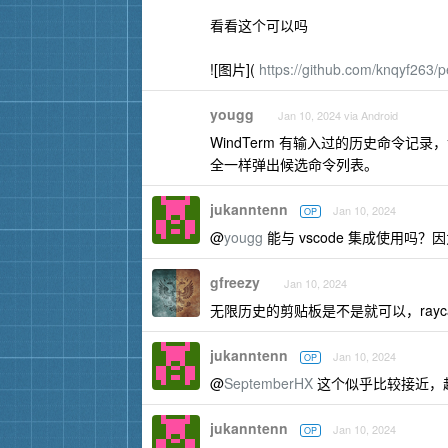
看看这个可以吗
![图片](
https://github.com/knqyf263/p
yougg
Jan 10, 2024 via Android
WindTerm 有输入过的历史命令
全一样弹出候选命令列表。
jukanntenn
Jan 10, 2024
OP
@
yougg
能与 vscode 集成使用吗？
gfreezy
Jan 10, 2024
无限历史的剪贴板是不是就可以，rayc
jukanntenn
Jan 10, 2024
OP
@
SeptemberHX
这个似乎比较接近，
jukanntenn
Jan 10, 2024
OP