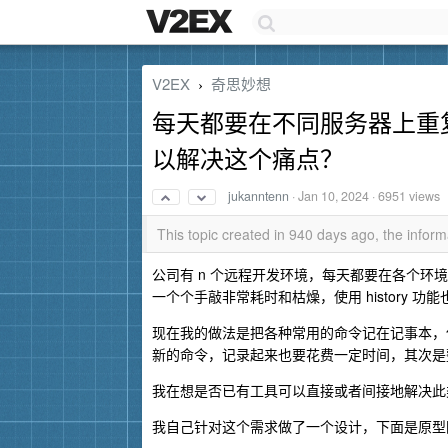
V2EX
奇思妙想
›
每天都要在不同服务器上重
以解决这个痛点？
jukanntenn
·
Jan 10, 2024
· 6951 views
This topic created in 940 days ago, the info
公司有 n 个远程开发环境，每天都要在各个
一个个手敲非常耗时和枯燥，使用 history 
现在我的做法是把各种常用的命令记在记事本，
新的命令，记录起来也要花费一定时间，其次是
我在想是否已有工具可以直接或者间接地解决此
我自己针对这个需求做了一个设计，下面是原型