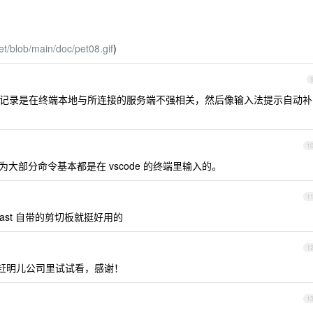
et/blob/main/doc/pet08.gif
)
记录，记录是在终端本地与所连接的服务端不强相关，然后像输入法提示自动补
1
因为大部分命令基本都是在 vscode 的终端里输入的。
1
ast 自带的剪切板就挺好用的
1
赶明儿公司里试试看，感谢！
1