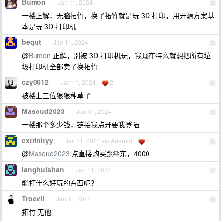
Bumon
Jan 11, 2024
2
一楼正解，无脑拓竹，换了拓竹就是玩 3D 打印，用开源方案基
本是玩 3D 打印机
bequt
Jan 11, 2024
3
@
Bumon
正解，别被 3D 打印机玩，我现在特么就想把所有垃
圾打印机全部卖了换拓竹
czy0612
Jan 11, 2024
2
4
被楼上三位狠狠种草了
Masoud2023
Jan 11, 2024
5
一楼那个多少钱，链接我点开要我登陆
cxtrinityy
Jan 11, 2024 via Android
1
6
@
Masoud2023
点直接购买跳🐶东，4000
langhuishan
Jan 11, 2024
7
能打什么好玩的东西呢？
Troevil
Jan 11, 2024
8
拓竹 无他