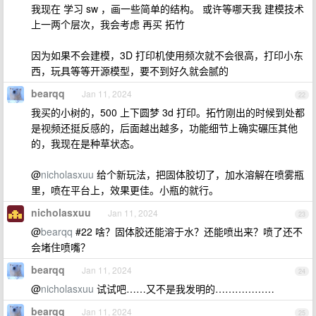
我现在 学习 sw ，画一些简单的结构。 或许等哪天我 建模技术
上一两个层次，我会考虑 再买 拓竹
因为如果不会建模，3D 打印机使用频次就不会很高，打印小东
西，玩具等等开源模型，要不到好久就会腻的
bearqq
Jan 11, 2024
22
我买的小树的，500 上下圆梦 3d 打印。拓竹刚出的时候到处都
是视频还挺反感的，后面越出越多，功能细节上确实碾压其他
的，我现在是种草状态。
@
nicholasxuu
给个新玩法，把固体胶切了，加水溶解在喷雾瓶
里，喷在平台上，效果更佳。小瓶的就行。
nicholasxuu
Jan 11, 2024
23
@
bearqq
#22 啥？固体胶还能溶于水？还能喷出来？喷了还不
会堵住喷嘴？
bearqq
Jan 11, 2024
24
@
nicholasxuu
试试吧……又不是我发明的………………
bearqq
Jan 11, 2024
25