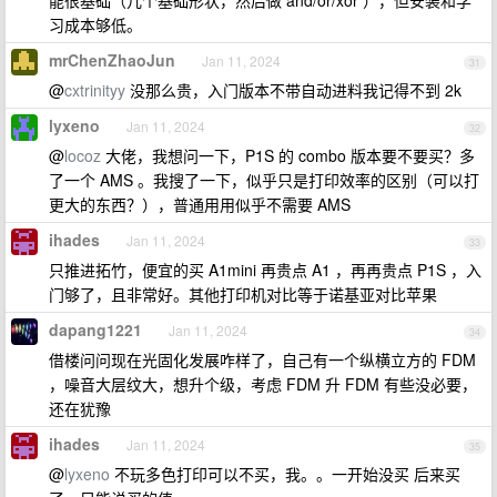
能很基础（几个基础形状，然后做 and/or/xor ），但安装和学
习成本够低。
mrChenZhaoJun
Jan 11, 2024
31
@
cxtrinityy
没那么贵，入门版本不带自动进料我记得不到 2k
lyxeno
Jan 11, 2024
32
@
locoz
大佬，我想问一下，P1S 的 combo 版本要不要买？多
了一个 AMS 。我搜了一下，似乎只是打印效率的区别（可以打
更大的东西？），普通用用似乎不需要 AMS
ihades
Jan 11, 2024
33
只推进拓竹，便宜的买 A1mini 再贵点 A1 ，再再贵点 P1S ，入
门够了，且非常好。其他打印机对比等于诺基亚对比苹果
dapang1221
Jan 11, 2024
34
借楼问问现在光固化发展咋样了，自己有一个纵横立方的 FDM
，噪音大层纹大，想升个级，考虑 FDM 升 FDM 有些没必要，
还在犹豫
ihades
Jan 11, 2024
35
@
lyxeno
不玩多色打印可以不买，我。。一开始没买 后来买