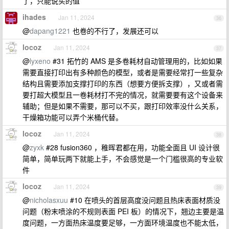
了，只能说买的值
ihades
Jan 11, 2024
36
@
dapang1221
也卷的不行了，发展还可以
locoz
Jan 11, 2024
37
@
lyxeno
#31 拓竹的 AMS 是多卷耗材自动管理用的，比如如果
需要直接打印出有多种颜色的模型，或者是需要经常打一些复杂
结构且需要添加支撑打印的东西（想要方便拆支撑），又或者需
要打超大模型且一卷耗材打不完的情况，就需要要有这个设备来
辅助；但是如果不需要，那可以不买，跟打印效率没什么关系，
干燥箱功能可以弄个米桶代替。
locoz
Jan 11, 2024
38
@
zyxk
#28 fusion360 ，稚晖君都在用，功能全面且 UI 设计很
简单，简单玩两下就能上手，不会感觉是一个门槛很高的专业软
件
locoz
Jan 11, 2024
39
@
nicholasxuu
#10 在喷头的首层高度没问题且热床表面材质没
问题（粉末喷涂的不规则表面 PEI 板）的情况下，翘边主要是温
度问题，一方面热床温度要足够，一方面环境温度也不能太低，