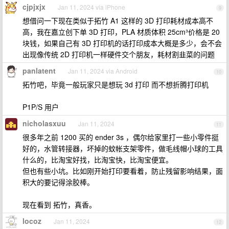
cjpjxjx
Jan 11, 2024 via iPhone
9
想借问一下现在类似于拓竹 A1 这样的 3D 打印耗材成本高不
高，我在嘉立创下单 3D 打印，PLA 材质体积 25cm³价格是 20
块钱，如果自己有 3D 打印机的话打印成本大概是多少，会不会
出现像传统 2D 打印机一样硬件交个朋友，耗材割韭菜的问题
panlatent
Jan 11, 2024 via Android
10
拓竹吧，毕竟一般玩家只是想玩 3d 打印 而不想折腾打印机
P1P/S 用户
nicholasxuu
Jan 11, 2024
11
很多年之前 1200 买的 ender 3s ，偶尔给家里打一些小零件挺
好的，水管转接器，坏掉的蚊帐支架零件，做毛线帽小球的工具
什么的，比淘宝好找，比淘宝快，比淘宝便宜。
但也有些小坑。比如刚开始打印要看着，防止残留影响结果，面
积大的要记得涂胶棒。
现在看到 拓竹，真香。
locoz
Jan 11, 2024
12