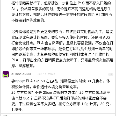
拓竹闭眼买就行了，但是建议一步到位上 P1S 而不是入门级的
A1 ，价格没差很多的同时，无论是它不同的运动结构还是原生
设计的封箱，都是后续你想有进一步提升的时候靠给 A1 加东西
不好达到同等效果的。
另外看你说是打外壳之类的东西，应该是以实用物品为主，建议
实际测试完设计的东西，要实际投入使用的时候，还是用 ABS
打会比较好点。PLA 会自然降解，且极其容易受潮，不仅会在打
印阶段给你带来一堆麻烦事，还会在打印后几个月到一两年的时
间内逐渐变脆，尤其是那种很便宜的回收料或者混了回收料的
PLA ，打印出来的东西稍微受点力就断了，只能靠高填充和高层
厚、壁厚硬顶。
aureole999
Jan 11, 2024
13
@
cjpjxjx
PLA 1kg 50 左右吧，活动便宜的时候 30 几也有。体
积没法计算，看你选什么填充类型填充率。
25 立方厘米？不是 25cm 边长的立方体？ 25 立方厘米填满应
该也就 30g ？虽然不知道打印后和打印前的耗材密度会不会
变，不过应该也差不太多吧。按每立方厘米 1.2g 计算，30 克，
1 块多。