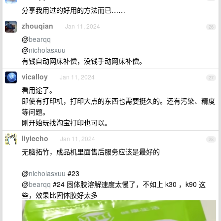
分享我用过的好用的方法而已……
zhouqian
Jan 11, 2024
26
@
bearqq
@
nicholasxuu
有钱自动网床补偿，没钱手动网床补偿。
vicalloy
Jan 11, 2024
27
看用途了。
即使有打印机，打印大点的东西也需要挺久的。还有污染、精度
等问题。
刚开始玩找淘宝打印也可以。
liyiecho
Jan 11, 2024
28
无脑拓竹，成品机里面售后服务应该是最好的
@
nicholasxuu
#23
@
bearqq
#24 固体胶溶解速度太慢了，不如上 k30 ，k90 这
些，效果比固体胶好太多