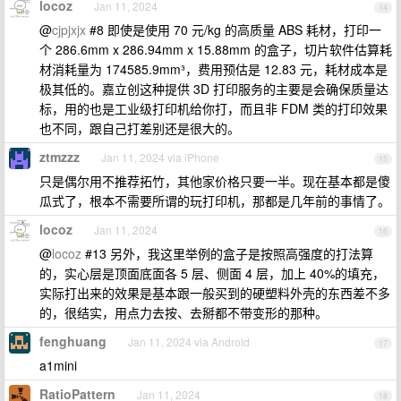
locoz
Jan 11, 2024
14
@
cjpjxjx
#8 即使是使用 70 元/kg 的高质量 ABS 耗材，打印一
个 286.6mm x 286.94mm x 15.88mm 的盒子，切片软件估算耗
材消耗量为 174585.9mm³，费用预估是 12.83 元，耗材成本是
极其低的。嘉立创这种提供 3D 打印服务的主要是会确保质量达
标，用的也是工业级打印机给你打，而且非 FDM 类的打印效果
也不同，跟自己打差别还是很大的。
ztmzzz
Jan 11, 2024 via iPhone
15
只是偶尔用不推荐拓竹，其他家价格只要一半。现在基本都是傻
瓜式了，根本不需要所谓的玩打印机，那都是几年前的事情了。
locoz
Jan 11, 2024
16
@
locoz
#13 另外，我这里举例的盒子是按照高强度的打法算
的，实心层是顶面底面各 5 层、侧面 4 层，加上 40%的填充，
实际打出来的效果是基本跟一般买到的硬塑料外壳的东西差不多
的，很结实，用点力去按、去掰都不带变形的那种。
fenghuang
Jan 11, 2024 via Android
17
a1mini
RatioPattern
Jan 11, 2024
18