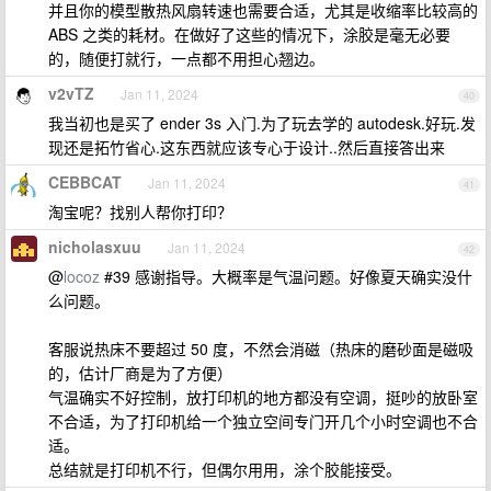
并且你的模型散热风扇转速也需要合适，尤其是收缩率比较高的
ABS 之类的耗材。在做好了这些的情况下，涂胶是毫无必要
的，随便打就行，一点都不用担心翘边。
v2vTZ
Jan 11, 2024
40
我当初也是买了 ender 3s 入门.为了玩去学的 autodesk.好玩.发
现还是拓竹省心.这东西就应该专心于设计..然后直接答出来
CEBBCAT
Jan 11, 2024
41
淘宝呢？找别人帮你打印？
nicholasxuu
Jan 11, 2024
42
@
locoz
#39 感谢指导。大概率是气温问题。好像夏天确实没什
么问题。
客服说热床不要超过 50 度，不然会消磁（热床的磨砂面是磁吸
的，估计厂商是为了方便）
气温确实不好控制，放打印机的地方都没有空调，挺吵的放卧室
不合适，为了打印机给一个独立空间专门开几个小时空调也不合
适。
总结就是打印机不行，但偶尔用用，涂个胶能接受。