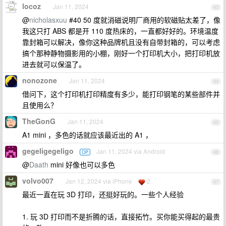
locoz
Jan 11, 2024
43
@
nicholasxuu
#40 50 度就消磁说明厂商用的软磁贴太差了，像
我这只打 ABS 都是开 110 度热床的，一直都好好的。环境温度
靠封箱可以解决，像你这种品牌机且没有自带封箱的，可以考虑
搞个那种静物摄影用的小棚，刚好一个打印机大小，把打印机放
进去就可以保温了。
nonozone
Jan 11, 2024
44
借问下，这个打印机打印精度有多少，能打印钢笔的某些部件并
且使用么？
TheGonG
Jan 11, 2024
45
A1 mini ，多色的话就应该最近出的 A1 ，
gegeligegeligo
Jan 11, 2024 via Android
OP
46
@
Daath
mini 好像也可以多色
volvo007
Jan 12, 2024 via iPhone
2
47
最近一直在玩 3D 打印，还挺好玩的。一些个人经验
1. 玩 3D 打印而不是折腾的话，直接拓竹。买你能买得起的最贵