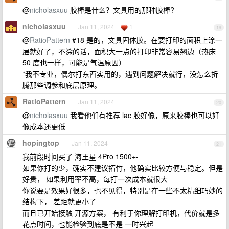
@
nicholasxuu
胶棒是什么？文具用的那种胶棒?
nicholasxuu
Jan 11, 2024
1
19
@
RatioPattern
#18 是的，文具固体胶。在要打印的面积上涂一
层就好了，不涂的话，面积大一点的打印非常容易翘边（热床
50 度也一样，可能是气温原因）
*我不专业，偶尔打东西实用的，遇到问题解决就行，没怎么折
腾那些调参和底层原理。
RatioPattern
Jan 11, 2024
20
@
nicholasxuu
我看他们有推荐 lac 胶好像，原来胶棒也可以好
像成本还更低
hopingtop
Jan 11, 2024
21
我前段时间买了 海王星 4Pro 1500+-
如果你打的少，确实不建议拓竹，他确实比较方便与稳定。但是
好贵， 如果利用率不高，每打一次成本就很大
你说要是效果好很多，也不见得，特别是在一些不太精细巧妙的
结构下， 差距就更小了
而且已开始接触 开源方案， 有利于你理解打印机，代价就是多
花点时间，也能检验到底是不是 一时兴起