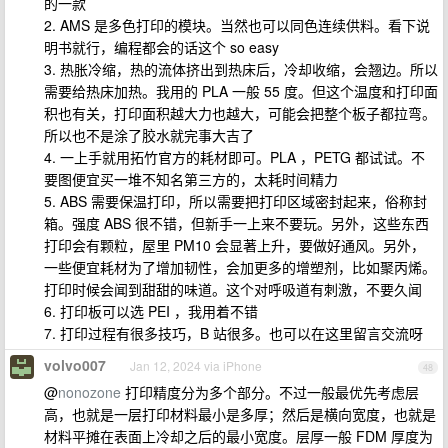
的一款
2. AMS 是多色打印的模块。当然也可以同色连续供料。看下说
明书就行，编程都会的话这个 so easy
3. 热胀冷缩，热的流体挤出到热床后，冷却收缩，会翘边。所以
需要给热床加热。我用的 PLA 一般 55 度。但这个温度和打印面
积也有关，打印面积越大力也越大，可能会把整个板子都拉弯。
所以也不是涂了胶水就完事大吉了
4. 一上手就用拓竹官方的耗材即可。PLA ，PETG 都试试。不
要图便宜买一堆不知名第三方的，太耗时间精力
5. ABS 需要保温打印，所以需要把打印区域密封起来，俗称封
箱。强度 ABS 很不错，但新手一上来不要玩。另外，这些东西
打印会有颗粒，屋里 PM10 会显著上升，要做好通风。另外，
一些便宜耗材为了增加韧性，会加更多的增塑剂，比如聚丙烯。
打印时候会闻到甜甜的味道。这个对呼吸道有刺激，不要久闻
6. 打印板可以选 PEI ，我用着不错
7. 打印过程有很多技巧，B 站很多。也可以在这里留言交流呀
volvo007
Jan 12, 2024 via iPhone
48
@
nonozone
打印精度分为多个部分。不过一般最优先考虑层
高，也就是一层打印材料最小是多厚；然后是横向宽度，也就是
材料平摊在表面上冷却之后的最小宽度。层厚一般 FDM 厚度为