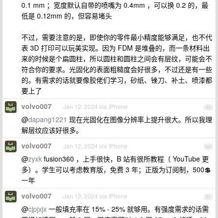
0.1 mm ；宽度默认自带的喷嘴为 0.4mm ，可以换 0.2 的，最
低是 0.12mm 的，但容易堵头
不过，需要注意的是，即使你的零件最小精度能够满足，也不代
表 3D 打印可以玩美实现。因为 FDM 是堆叠的，而一条材料出
来的时候是个扁圆柱，所以圆柱和圆柱之间会有层纹，可能会不
符合你的要求。光固化的表面粗糙度会好很多，不过还是有一些
的。有需求的话就要像胶佬们学习，砂纸、锉刀、补土、喷漆都
要上了
volvo007
Jan 12, 2024 via iPhone
49
@
dapang1221
现在光固化在图像分辨率上提升很大。所以我理
解层纹应该好很多。
volvo007
Jan 12, 2024 via iPhone
50
@
zyxk
fusion360 ，上手很快，B 站有很所教程（ YouTube 更
多）。学生可以考虑教育版，免费 3 年；正版为订阅制，500💲
一年
volvo007
Jan 12, 2024 via iPhone
51
@
cjpjxjx
一般填充率在 15% - 25% 就够用。有强度需求的话需