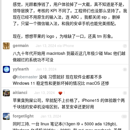
感觉，光顾着挣钱了，用户体验掉了一大截，真不知道是不是，
领导层换了，考核的 KPI 不同了。工程师们也没那么坚持了。我
现在已经不用原生的输入法，连 ABC ，我都关闭 sip ，删掉
了，只留一个微信输入法，和我的安卓手机也能完美搭配。
现在，想想苹果的 logo ，为啥缺了一口，还真 tm 形象。
germain
Jan 13, 2024 via iPhone
7
八九十年代开始用 macintosh 到最近这几年极少碰 Mac 他们越
做越烂的系统功不可没
yyfearth
Jan 13, 2024
8
@
tobemaster
没啥 习惯就好 现在软件业都差不多
Windows 11 稳定性和更新坏掉的情况比 macOS 还惨
aitianci
Jan 13, 2024
1
9
苹果臭狗屎公司，早就配不上价格了，iPhone15 的体验跟个两
千块钱的安卓机没啥区别，甚至安卓还更好用
forgetlight
Jan 13, 2024
10
同时三持, 一台 linux 笔记本(13gen i9 + 5000 ada 128gb),
Windows 台式机(5950x + 3080), 和 m1 max macbook. 虽然