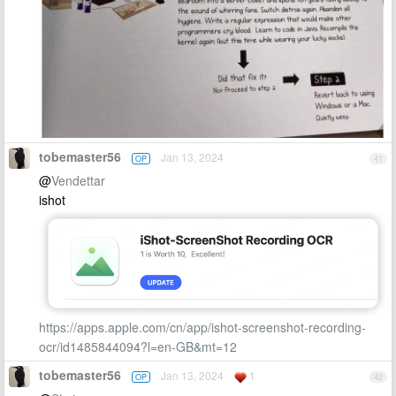
tobemaster56
Jan 13, 2024
OP
41
@
Vendettar
ishot
https://apps.apple.com/cn/app/ishot-screenshot-recording-
ocr/id1485844094?l=en-GB&mt=12
tobemaster56
Jan 13, 2024
1
OP
42