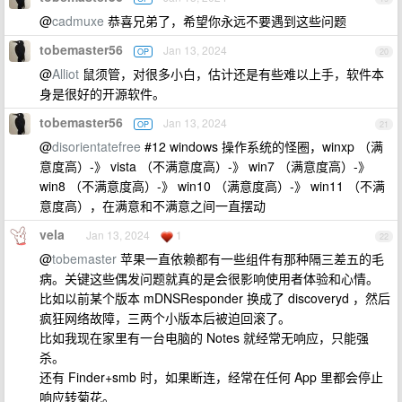
@
cadmuxe
恭喜兄弟了，希望你永远不要遇到这些问题
tobemaster56
Jan 13, 2024
OP
20
@
Alliot
鼠须管，对很多小白，估计还是有些难以上手，软件本
身是很好的开源软件。
tobemaster56
Jan 13, 2024
OP
21
@
disorientatefree
#12 windows 操作系统的怪圈，winxp （满
意度高）-》 vista （不满意度高）-》 win7 （满意度高）-》
win8 （不满意度高）-》 win10 （满意度高）-》 win11 （不满
意度高），在满意和不满意之间一直摆动
vela
Jan 13, 2024
1
22
@
tobemaster
苹果一直依赖都有一些组件有那种隔三差五的毛
病。关键这些偶发问题就真的是会很影响使用者体验和心情。
比如以前某个版本 mDNSResponder 换成了 discoveryd ，然后
疯狂网络故障，三两个小版本后被迫回滚了。
比如我现在家里有一台电脑的 Notes 就经常无响应，只能强
杀。
还有 Finder+smb 时，如果断连，经常在任何 App 里都会停止
响应转菊花。