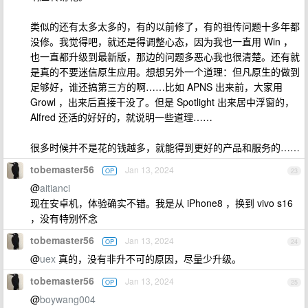
类似的还有太多太多的，有的以前修了，有的祖传问题十多年都
没修。我觉得吧，就还是得调整心态，因为我也一直用 Win ，
也一直都升级到最新版，那边的问题多恶心我也很清楚。还有就
是真的不要迷信原生应用。想想另外一个道理：但凡原生的做到
足够好，谁还搞第三方的啊……比如 APNS 出来前，大家用
Growl ，出来后直接干没了。但是 Spotlight 出来居中浮窗的，
Alfred 还活的好好的，就说明一些道理……
很多时候并不是花的钱越多，就能得到更好的产品和服务的……
tobemaster56
Jan 13, 2024
OP
23
@
aitianci
现在安卓机，体验确实不错。我是从 iPhone8 ，换到 vivo s16
，没有特别怀念
tobemaster56
Jan 13, 2024
OP
24
@
uex
真的，没有非升不可的原因，尽量少升级。
tobemaster56
Jan 13, 2024
OP
25
@
boywang004