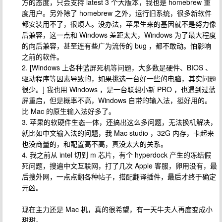
方的态度，只会支持 latest 3 个大版本，我也是 homebrew 重
度用户。另外除了 homebrew 之外，运行旧系统，很多新软件
都安装用不了，很烦人。没办法，苹果生来的基因就不是努力像
后兼容，这一点和 Windows 差距太大，Windows 为了最大程度
的向后兼容，甚至连有些广为流传的 bug ，都不敢动。怕影响
之前的软件。
2. [Windows 上各种蓝屏死机等问题，大多数是硬件、BIOS 、
驱动程序等因素导致的，如果挑选一台好一些的电脑，其实问题
很少。] 我也用 Windows ，是一台联想小新 PRO ，也遇到过蓝
屏重启，但是概率不高，Windows 自带的输入法，挺好用的。
比 Mac 的原生输入法好多了。
3. 苹果的软硬件生态一体，还搞出这么多问题，无法换机解决，
就比如中文输入法的问题，我 Mac studio ，32G 内存，卡起来
也没商量的，和配置高不高，真没太大的关系。
4. 我之前从 intel 切到 m 芯片，有个 hyperdock 产生的冻结假
死问题，搜遍中文互联网，打了几次 Apple 客服，卵用没有，最
后搜外网，一点点翻各种帖子，搭配翻译插件，最后才终于确定
元凶。
现在主力还是 Mac 机，真的很希望，有一天牛夫人再度变成小
甜甜。