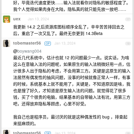
好，毕竟迭代速度更快……输入法就看你对隐私的敏感程度了。
我个人觉得如果肉身在大陆，隐私真的就只能先放一放吧……
uex
Jan 13, 2024
17
我更新 14.2 之后资源库图标顺序全乱了，辛辛苦苦排回去之
后，重启了一次又乱了。最终无奈更到 14.3Beta
tobemaster56
Jan 13, 2024
OP
18
@
boywang004
最近几代系统中，估计也就 12 的问题最少一点。说实话，为啥
这么在意输入法的问题呢，如果原生的输入法稍微好用一点，估
计很多人出于隐私的考虑，不会用第三方。关键是这原生的输入
法居然有偶发性的抽风问题，没事的时候就像正常人一样，有事
的时候，系统基本上就不能用了，关键是，不知道原因是啥，我
也是搜了好久，才知道是原生输入法的问题。就觉得花了很多
钱，买了个很贵的电脑，结果基本的自带输入法有坑，用第三方
吧，还得放弃隐私等顾虑，心里不好受。
我自己也是程序员，最讨厌的就是这种偶发性的 bug ，排查起
来挺麻烦的。
tobemaster56
Jan 13, 2024
OP
19