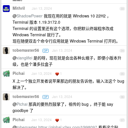
Mithril
Jan 13, 2024
33
@
ShadowPower
我现在用的就是 Windows 10 22H2 ，
Terminal 版本 1.19.3172.0
Terminal 的设置里还有这个选项，你把默认终端程序改成
Windows Terminal 就行了。
现在随便双击个命令行应用就是 Windows Terminal 打开的。
tobemaster56
Jan 13, 2024
OP
34
@
xianglifei
是的呀，现在就是会出各种幺蛾子，即便小版本升
级，也是个潘多拉盒子
Pichai
Jan 13, 2024
1
35
X 上一个独立开发者说苹果那边的朋友告诉他，输入法这个 bug
解决了。
tobemaster56
Jan 13, 2024
OP
36
@
Pichai
那真的要热烈鼓掌了，祖传的 bug ，终于能 say
goodbye 了
Pichai
Jan 13, 2024
1
37
@
tobemaster
https://global.v2ex.com/t/998097
看看这个贴