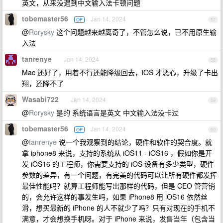
英文，从来没遇到中文输入法卡顿问题
tobemaster56
Jan 14, 2024
OP
57
@
Rorysky
这个问题越来越离奇了，不管怎么说，已不用原生输
入法
tanrenye
Jan 14, 2024
58
Mac 还好了，用着不行还能降级回去，iOS 才恶心，升级了卡出
翔，还降不了
Wasabi722
Jan 14, 2024
59
@
Rorysky
是的 系统语言是英文 中文输入法没卡过
tobemaster56
Jan 14, 2024
OP
60
@
tanrenye
说一个我观察到的结论，硬件和软件的契合度。就
拿 iphone8 来说，支持的系统从 iOS11 - iOS16 ，假如你是开
发 iOS16 的工程师，你需要支持的 iOS 设备有多少类型，硬件
参数的差异，有一个问题，有完美的代码可以让所有硬件都发挥
最佳性能吗？就算工程师能写出那样的代码，但是 CEO 管营销
的，会允许这样的事发生吗，如果 iPhone8 用 iOS16 依然丝
滑，想买最新的 iPhone 的人不就少了吗？只有对现在的手机不
满意，才会想换手机呀。对于 iPhone 来说，发售当年（包含当