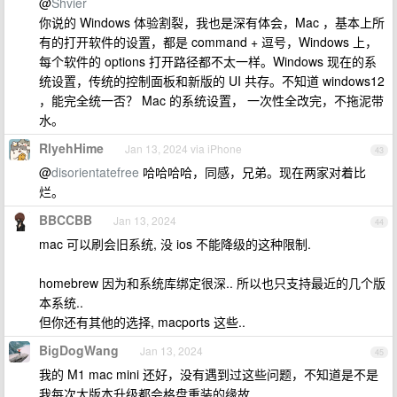
@
Shvier
你说的 Windows 体验割裂，我也是深有体会，Mac ，基本上所
有的打开软件的设置，都是 command + 逗号，Windows 上，
每个软件的 options 打开路径都不太一样。Windows 现在的系
统设置，传统的控制面板和新版的 UI 共存。不知道 windows12
，能完全统一否？ Mac 的系统设置， 一次性全改完，不拖泥带
水。
RlyehHime
Jan 13, 2024 via iPhone
43
@
disorientatefree
哈哈哈哈，同感，兄弟。现在两家对着比
烂。
BBCCBB
Jan 13, 2024
44
mac 可以刷会旧系统, 没 ios 不能降级的这种限制.
homebrew 因为和系统库绑定很深.. 所以也只支持最近的几个版
本系统..
但你还有其他的选择, macports 这些..
BigDogWang
Jan 13, 2024
45
我的 M1 mac mini 还好，没有遇到过这些问题，不知道是不是
我每次大版本升级都会格盘重装的缘故