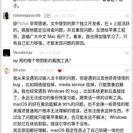
子。
tobemaster56
Jan 13, 2024
OP
38
@
Pichai
非常感谢，文中提到的那个独立开发者，在 x 上挺活跃
的，佩服他能定位排查问题，并且重现问题，反馈给苹果工程
师，造福广大中文 Mac 用户了。看来，我也得加强学习了，只
有自己实力够强，才能发现问题的原因。
Vendettar
Jan 13, 2024
39
op 用的哪个带阴影的截图工具？
Shvier
Jan 13, 2024
2
40
我从来没遇到过输入法卡顿的问题，但是遇到过其他奇奇怪怪的
bug ，比如网络层挂掉、media service 挂掉，只能靠重启解
决。我也经常遇到 Windows 的 bug ，比如系统更新后直接挂
了，永远无法成功的备份恢复功能，跟笑话一样的诊断工具。
macOS 的好在重启能解决 90%的问题，也不会弹一些奇怪的框
来描述普通用户根本无法理解的错误，还有注册表这种东西，不
过出了问题就只能等苹果解决，也可能永远不解决； Windows
烂就烂在体验割裂，错误引导约等于没有。
其实原因都好理解，macOS 稳定性高占了自己软硬一体的优