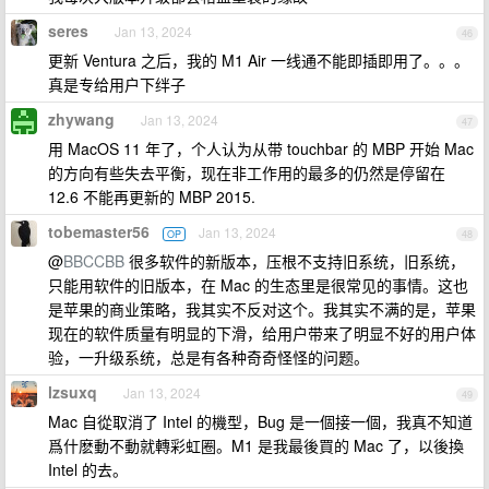
seres
Jan 13, 2024
46
更新 Ventura 之后，我的 M1 Air 一线通不能即插即用了。。。
真是专给用户下绊子
zhywang
Jan 13, 2024
47
用 MacOS 11 年了，个人认为从带 touchbar 的 MBP 开始 Mac
的方向有些失去平衡，现在非工作用的最多的仍然是停留在
12.6 不能再更新的 MBP 2015.
tobemaster56
Jan 13, 2024
OP
48
@
BBCCBB
很多软件的新版本，压根不支持旧系统，旧系统，
只能用软件的旧版本，在 Mac 的生态里是很常见的事情。这也
是苹果的商业策略，我其实不反对这个。我其实不满的是，苹果
现在的软件质量有明显的下滑，给用户带来了明显不好的用户体
验，一升级系统，总是有各种奇奇怪怪的问题。
lzsuxq
Jan 13, 2024
49
Mac 自從取消了 Intel 的機型，Bug 是一個接一個，我真不知道
爲什麽動不動就轉彩虹圈。M1 是我最後買的 Mac 了，以後換
Intel 的去。