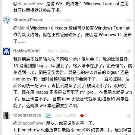
@
ShadowPower
是说 WSL 的终端？ Windows Terminal 之前
就可以替换默认终端了吧。
ShadowPower
Jan 13, 2024
30
@
Mithril
Windows 10 Insider 曾经可以设置 Windows Terminal
作为默认终端，但在正式版里砍掉了，原因是 Windows 11 发布
了……
NoNewWorld
Jan 13, 2024
31
我遇到最多就是输入法问题和 finder 偶尔会卡，我的比较奇怪，
13 没遇到撒 bug ，14 遇到了，输入法卡在那了，蛮奇怪的，偶
尔遇到一次，倒是无伤大雅。最恶心的应该以前的 bigsur 还是
monterey 吧，当时解锁界面有概率会解不了，一直彩虹圈，后
面公司统一配 win ，直接丢咸鱼了买了(硬盘太小了)，没研究
了。现在用 macos 更多是公司配了 m1 pro 。在家基本就是 win
了，反正也差不多。 目前 mac 无法替代就是 触控板和 离电性
能了，这两块 win 本还需要加油啊。
tobemaster56
Jan 13, 2024
2
OP
32
@
ShadowPower
朋友，你真说到点子上了，
1. [homebrew 也会放弃对老版本 macOS 的支持…] ，我记得官