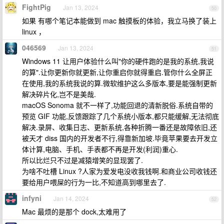
FightPig
Jan 13, 2024
50
如果 有哪个笔记本能做到 mac 触摸板的体验，我立马换了装上
linux ，
046569
Jan 13, 2024
51
Windows 11 让用户体验什么叫"你的硬件跑的是我的系统,我说
的算".让你更新你就更新,让你重启你就得重启.管你什么全屏正
在使用,我的系统我说的算.微软维护这么多版本,要是能强制更新
解决碎片化,岂不是美哉.
macOS Sonoma 就不一样了,功能回退的清新脱俗.系统自带的
预览 GIF 功能,反馈跟踪了几个系统小版本,都只能缓解,无法彻底
解决.录屏、收集日志、更新系统,各种折腾一番还是故障依旧,还
被天才 diss 国内的开发者不行,得靠新加坡.毕竟苹果要去开发立
体计算,电脑、手机、手表都不再是开发(利润)重心.
所以比烂只不过是减猿增笑的显现罢了.
为啥不吐槽 Linux ?人家为爱发电没收我钱啊.和商业公司收钱还
要给用户喂屎的行为一比,不知道高到哪里去了.
infyni
Jan 14, 2024
52
Mac 最烦的是那个 dock,太难用了