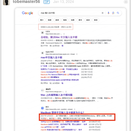
tobemaster56
Jan 13, 2024
OP
4