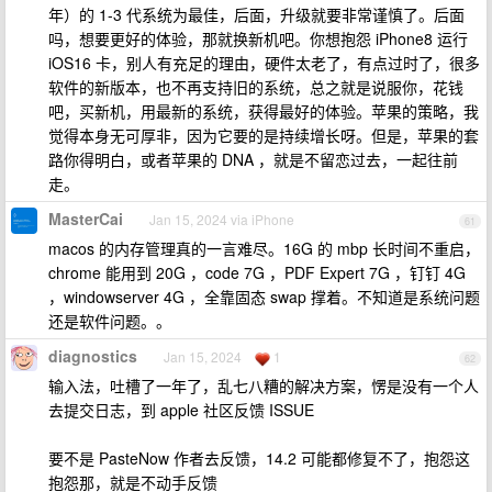
年）的 1-3 代系统为最佳，后面，升级就要非常谨慎了。后面
吗，想要更好的体验，那就换新机吧。你想抱怨 iPhone8 运行
iOS16 卡，别人有充足的理由，硬件太老了，有点过时了，很多
软件的新版本，也不再支持旧的系统，总之就是说服你，花钱
吧，买新机，用最新的系统，获得最好的体验。苹果的策略，我
觉得本身无可厚非，因为它要的是持续增长呀。但是，苹果的套
路你得明白，或者苹果的 DNA ，就是不留恋过去，一起往前
走。
MasterCai
Jan 15, 2024 via iPhone
61
macos 的内存管理真的一言难尽。16G 的 mbp 长时间不重启，
chrome 能用到 20G ，code 7G ，PDF Expert 7G ，钉钉 4G
，windowserver 4G ，全靠固态 swap 撑着。不知道是系统问题
还是软件问题。。
diagnostics
Jan 15, 2024
1
62
输入法，吐槽了一年了，乱七八糟的解决方案，愣是没有一个人
去提交日志，到 apple 社区反馈 ISSUE
要不是 PasteNow 作者去反馈，14.2 可能都修复不了，抱怨这
抱怨那，就是不动手反馈