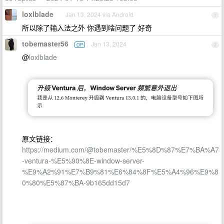
loxlblade
Jan 13, 2024 via Android
1
所以除了输入法之外 你遇到啥问题了 好奇
tobemaster56
Jan 13, 2024
OP
2
@
loxlblade
原文链接：
https://medium.com/@tobemaster/%E5%8D%87%E7%BA%A7
-ventura-%E5%90%8E-window-server-
%E9%A2%91%E7%B9%81%E6%84%8F%E5%A4%96%E9%8
0%80%E5%87%BA-9b165dd15d7