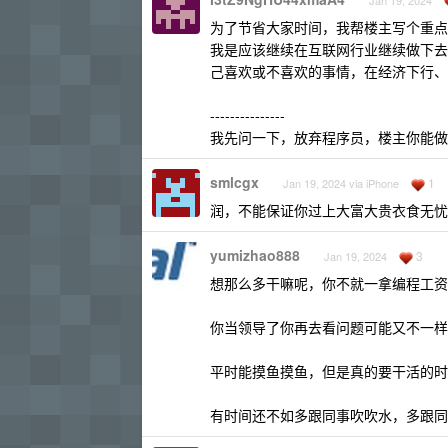
Jan 19, 2024
为了节省大家时间，我帮楼主写个重点
我是应该继续在互联网行业继续做下去
己喜欢或不喜欢的事情，在经济下行、
---------------
我先问一下，放弃程序员，楼主你能做
smlcgx
1
Jan 19, 2024 via iPhone
润，不能保证你过上大富大贵衣食无忧
yumizhao888
3
Jan 19, 2024
想那么多干嘛呢，你不就一拿编程工资
你当领导了你再去看问题可能又不一样
平时能摸鱼摸鱼，但是真的要干活的时
有时间还不如多跟同事吹吹水，多跟同