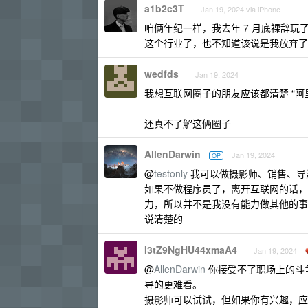
a1b2c3T
Jan 19, 2024 via iPhone
咱俩年纪一样，我去年 7 月底裸辞
这个行业了，也不知道该说是我放弃了
wedfds
Jan 19, 2024
我想互联网圈子的朋友应该都清楚 “阿里
还真不了解这俩圈子
AllenDarwin
Jan 19, 2024
OP
@
testonly
我可以做摄影师、销售、导
如果不做程序员了，离开互联网的话，
力，所以并不是我没有能力做其他的事
说清楚的
I3tZ9NgHU44xmaA4
Jan 19, 2024
@
AllenDarwin
你接受不了职场上的斗
导的更难看。
摄影师可以试试，但如果你有兴趣，应