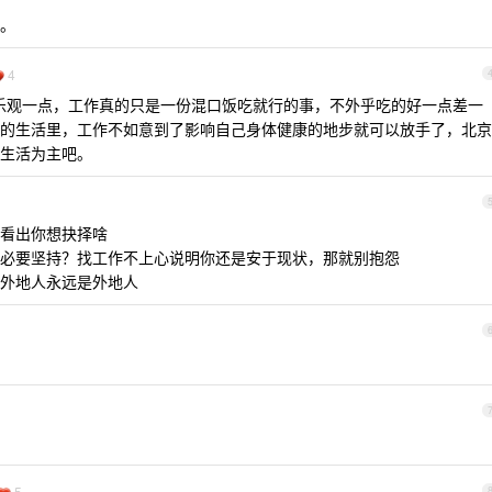
。
4
的乐观一点，工作真的只是一份混口饭吃就行的事，不外乎吃的好一点差一
的生活里，工作不如意到了影响自己身体健康的地步就可以放手了，北京
生活为主吧。
看出你想抉择啥
必要坚持？找工作不上心说明你还是安于现状，那就别抱怨
外地人永远是外地人
5