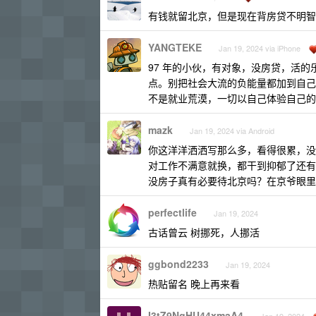
有钱就留北京，但是现在背房贷不明智
YANGTEKE
Jan 19, 2024 via iPhone
97 年的小伙，有对象，没房贷，活
点。别把社会大流的负能量都加到自己
不是就业荒漠，一切以自己体验自己的
mazk
Jan 19, 2024 via Android
你这洋洋洒洒写那么多，看得很累，没
对工作不满意就换，都干到抑郁了还有
没房子真有必要待北京吗？在京爷眼里
perfectlife
Jan 19, 2024
古话曾云 树挪死，人挪活
ggbond2233
Jan 19, 2024
热贴留名 晚上再来看
I3tZ9NgHU44xmaA4