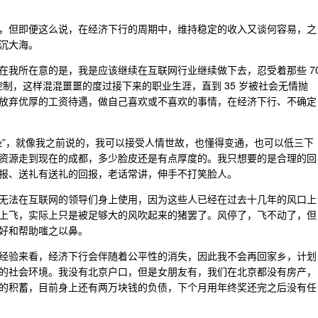
，但即便这么说，在经济下行的周期中，维持稳定的收入又谈何容易，之
沉大海。
在我所在意的是，我是应该继续在互联网行业继续做下去，忍受着那些 7
控制，这样混混噩噩的度过接下来的职业生涯，直到 35 岁被社会无情抛
放弃优厚的工资待遇，做自己喜欢或不喜欢的事情，在经济下行、不确定
不染”，就像我之前说的，我可以接受人情世故，也懂得变通，也可以低三下
资源走到现在的成都，多少脸皮还是有点厚度的。我只想要的是合理的回
报、送礼有送礼的回报，老话常讲，伸手不打笑脸人。
无法在互联网的领导们身上使用，因为这些人已经在过去十几年的风口上
上飞，实际上只是被足够大的风吹起来的猪罢了。风停了，飞不动了，但
好和帮助嗤之以鼻。
经验来看，经济下行会伴随着公平性的消失，因此我不会再回家乡，计划
的社会环境。我没有北京户口，但是女朋友有，我们在北京都没有房产，
的积蓄，目前身上还有两万块钱的负债，下个月用年终奖还完之后没有任