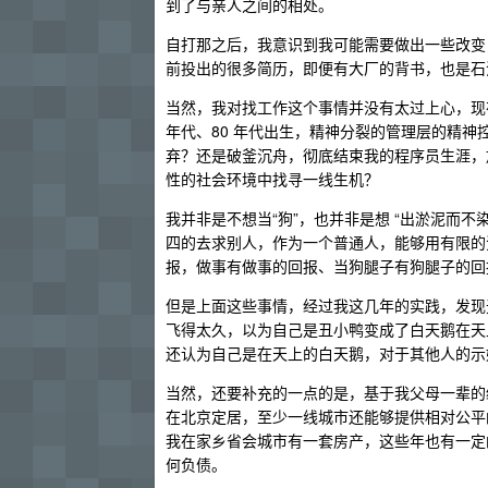
到了与亲人之间的相处。
自打那之后，我意识到我可能需要做出一些改变
前投出的很多简历，即便有大厂的背书，也是石
当然，我对找工作这个事情并没有太过上心，现
年代、80 年代出生，精神分裂的管理层的精神
弃？还是破釜沉舟，彻底结束我的程序员生涯，
性的社会环境中找寻一线生机？
我并非是不想当“狗”，也并非是想 “出淤泥而
四的去求别人，作为一个普通人，能够用有限的
报，做事有做事的回报、当狗腿子有狗腿子的回
但是上面这些事情，经过我这几年的实践，发现
飞得太久，以为自己是丑小鸭变成了白天鹅在天
还认为自己是在天上的白天鹅，对于其他人的示
当然，还要补充的一点的是，基于我父母一辈的
在北京定居，至少一线城市还能够提供相对公平
我在家乡省会城市有一套房产，这些年也有一定
何负债。