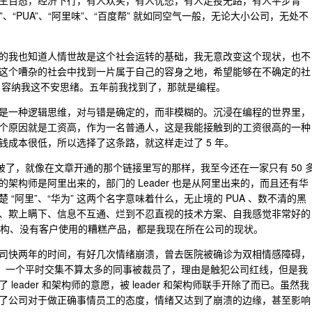
到了众生百态，经济下行，有人欢笑，有人忧愁，有人走投无路，有人平步青
、“PUA”、“阿里味”、“百度帮” 就如同空气一般，无论大小公司，无处不
的我也知道人情世故是这个社会运转的基础，我无意改变这个现状，也不
这个嘈杂的社会中找到一片属于自己的容身之地，希望能够在不确定的社
地，容纳我这不安思绪。五年前我找到了，那就是编程。
是一种逻辑思维，对与错是确定的，而非模糊的。沉浸在编程的世界里，
个原因就是工资高，作为一名普通人，这是我能接触到的工资很高的一种
成本很低，所以选择了这条路，就这样走过了 5 年。
打破了，就像在文章开通的那个链接里写的那样，我至今还在一家只有 50 
架构师是阿里出来的，部门的 Leader 也是从阿里出来的，而且还有华
“阿里”、“华为” 这两个名字意味着什么，无止境的 PUA 、数不清的黑
、欺上瞒下、信息不互通、烂到不忍直视的技术方案、自我感觉非常好的
组织架构、没有客户使用的糟糕产品，都是我现在所在公司的现状。
司快两年的时间，有好几次情绪崩溃，曾去医院被确诊为双相情感障碍，
候，一个平时交集不算太多的同事被裁员了，理由是触犯公司红线，但是我
eader 和架构师的意愿，被 leader 和架构师联手开除了而已。虽然我
了公司对于做正确事情员工的态度，情绪又达到了崩溃的边缘，甚至影响