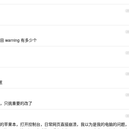
2
2
arning 有多少个
2
2
眠
2
，只挑重要的改了
3
的苹果本，打开控制台，日常网页直接崩溃，我以为是我的电脑的问题，