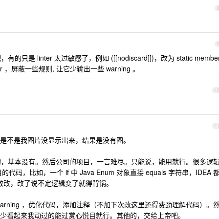
是 linter 太过敏感了，例如 ([[nodiscard]])，改为 static membe
ter ，屏蔽一些规则, 让它少输出一些 warning 。
1
1
是不是我图片没显示出来，结果是没有图。
ng 的，基本没有。然后公司的项目，一言难尽。只能说，能用就行。很多逻
，比如，一个 if 中 Java Enum 对象直接 equals 字符串，IDEA 
不敢改，改了说不定逻辑变了就得背锅。
arning ，优化代码，添加注释（不加下次改这里还得费劲理解代码）。
少看起来我动过的能过赏心悦目就行。其他的，交给上帝吧。