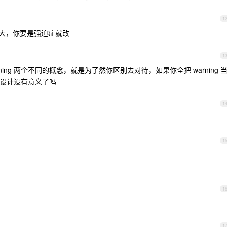
1
题不大，你要是强迫症就改
1
arning 两个不同的概念，就是为了然你区别去对待，如果你全把 warning 
g 的设计没有意义了吗
1
1
1
1