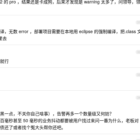
2 的 pro ，结果还是卡成狗，后来才发现是 warning 太多了，问领导，
3
 error ，部署项目需要在本地用 eclipse 的强制编译，把.class 
 里去
3
就行
3
3
黑一点，不关你自己啥事），告警再多一个数量级又何妨？
百毫秒甚至 50 毫秒的业务抖动都要被用户找过来问一番为什么，老板对
债还了或者找个冤大头帮你还吧。