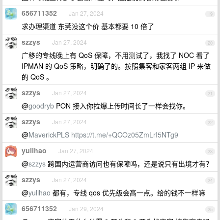
656711352
Jan 27, 2024
19
求办理渠道 东莞没这个价 基本都要 10 倍了
szzys
Jan 27, 2024
20
广移的专线晚上有 QoS 保障，不用测试了，我找了 NOC 看了
IPMAN 的 QoS 策略，明确了的。按照集客和家客两组 IP 来做
的 QoS 。
szzys
Jan 27, 2024
21
@
goodryb
PON 接入你拉爆上传时间长了一样会找你。
szzys
Jan 27, 2024
22
@
MaverickPLS
https://t.me/+QCOz05ZmLrI5NTg9
yulihao
Jan 27, 2024
23
@
szzys
跨国内运营商访问也有保障吗，还是说只有出境才有？
szzys
Jan 27, 2024
24
@
yulihao
都有，专线 qos 优先级会高一点。给的钱不一样嘛
656711352
Jan 29, 2024
25