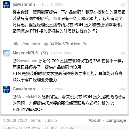
Gawainnnn
Dec 16, 2024
31
楼主你好，请问能否提供一下产品编码？我现在找移动的经理报
装就只有图中的价格，788 只有一条 500/250 的，包年有两个
月优惠，但是经理说直播专线只有 PON 接入和普通保障等级。
请问您的 PTN 接入是报装的时候默认就有的吗？
https://sm.ms/image/4ORm67FpGwdu2ro
MaverickPLS
Dec 20, 2024
OP
32
@
Gawainnnn
原始的 799 直播套餐和现在的 788 套餐不一样，
而且已经停办了，提供产品编码也没用
PTN 是报装的时候要求提高保障等级才拿到的，具体能开多高
取决于客户经理业务能力
Gawainnnn
Dec 21, 2024
33
@
MaverickPLS
感谢答复，看来说只有 PON 接入是我找的经理
的问题，方便提供您对接的那位经理联系方式吗？我的 v：
R2F3YWluX0Q=
© 2026 V2EX · 56ms · 3.9.8.5
About
·
Language
👉 图灵云融合CDN加速，大厂资源、比价全网