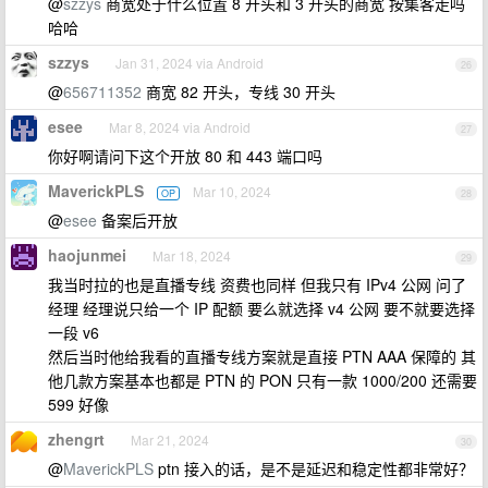
@
szzys
商宽处于什么位置 8 开头和 3 开头的商宽 按集客走吗
哈哈
szzys
Jan 31, 2024 via Android
26
@
656711352
商宽 82 开头，专线 30 开头
esee
Mar 8, 2024 via Android
27
你好啊请问下这个开放 80 和 443 端口吗
MaverickPLS
Mar 10, 2024
OP
28
@
esee
备案后开放
haojunmei
Mar 18, 2024
29
我当时拉的也是直播专线 资费也同样 但我只有 IPv4 公网 问了
经理 经理说只给一个 IP 配额 要么就选择 v4 公网 要不就要选择
一段 v6
然后当时他给我看的直播专线方案就是直接 PTN AAA 保障的 其
他几款方案基本也都是 PTN 的 PON 只有一款 1000/200 还需要
599 好像
zhengrt
Mar 21, 2024
30
@
MaverickPLS
ptn 接入的话，是不是延迟和稳定性都非常好？