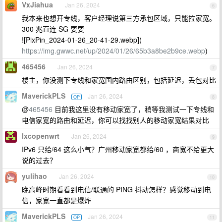
VxJiahua
Jan 26, 2024
6
我本来也想开专线，客户经理说第三方承包区域，只能拉家宽。
300 兆直连 SG 耍耍
![PixPin_2024-01-26_20-41-29.webp](
https://img.gwwc.net/up/2024/01/26/65b3a8be2b9ce.webp
)
465456
Jan 26, 2024
7
楼主，你没测下专线和家宽国内路由区别，包括延迟，丢包对比
MaverickPLS
Jan 26, 2024
OP
8
@
465456
目前我这里没有移动家宽了，稍等我测试一下专线和
电信家宽的路由和延迟，你可以找找别人的移动家宽结果对比
lxcopenwrt
Jan 26, 2024
9
IPv6 只给/64 这么小气？广州移动家宽都给/60 ，商宽不给更大
说的过去？
yulihao
Jan 26, 2024
10
晚高峰时期看看到电信/联通的 PING 抖动怎样？感觉移动到电
信，家宽一直都是爆炸
MaverickPLS
Jan 26, 2024
OP
11