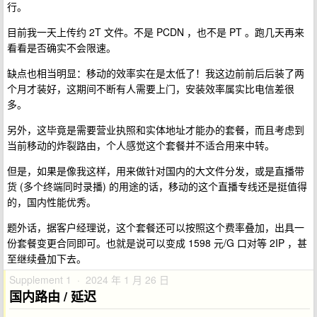
行。
目前我一天上传约 2T 文件。不是 PCDN ，也不是 PT 。跑几天再来
看看是否确实不会限速。
缺点也相当明显：移动的效率实在是太低了！我这边前前后后装了两
个月才装好，这期间不断有人需要上门，安装效率属实比电信差很
多。
另外，这毕竟是需要营业执照和实体地址才能办的套餐，而且考虑到
当前移动的炸裂路由，个人感觉这个套餐并不适合用来中转。
但是，如果是像我这样，用来做针对国内的大文件分发，或是直播带
货 (多个终端同时录播) 的用途的话，移动的这个直播专线还是挺值得
的，国内性能优秀。
题外话，据客户经理说，这个套餐还可以按照这个费率叠加，出具一
份套餐变更合同即可。也就是说可以变成 1598 元/G 口对等 2IP ，甚
至继续叠加下去。
Supplement 1 · 2024 年 1 月 26 日
国内路由 / 延迟