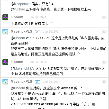
@
lxcopenwrt
确实，只有/64
@
yulihao
正好现在晚高峰，我测试一下把数据发上来
iijboom
Jan 26, 2024
12
上海移动这个明显选错 ip 了
MaverickPLS
Jan 26, 2024
OP
13
@
iijboom
211.136.112.50 这个是上海移动的 DNS 服务器，应
该是没错的
我这里三大运营商用的都是 DNS 服务器的 IP 地址，中科大用的
是主站地址，阿里云是阿里自己提供的测试 IP
iijboom
Jan 26, 2024
14
@
MaverickPLS
这个 ip 明显被劫持到广州了，你测测就知道这
个 ip 各地移动都劫持到自己机房的
MaverickPLS
Jan 26, 2024
OP
15
@
iijboom
你是对的，这应该是个 Anycast 的 IP
我没找到不是 Anycast 的上海 IP ，所以找了一个徐州移动的测
试，43.1ms 延迟，7 跳
2 183.233.108.229 AS9808 [APNIC-AP] 中国 广东 广州