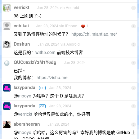
verrickt
Jan 28, 2024 via Android
3
98 上刷到了;-)
ccbikai
Jan 28, 2024 via iPhone
1
4
又到了贴博客地址的时候了？
https://chi.miantiao.me/
Deshun
Jan 28, 2024 via Android
5
这是我的：
w3h5.com
前端技术博客
QUC062IzY3M1Y6dg
Jan 28, 2024
6
已踩~
我的博客：
https://zishu.me
lazypanda
Jan 28, 2024
OP
7
@
mooyo
为啥啊？这个 D 是啥意思？
lazypanda
Jan 28, 2024
OP
8
@
verrickt
哈哈世界是如此的小，你好啊
abersheeran
Jan 28, 2024
9
@
mooyo
哈哈哈，这么厉害的吗？幸好我的博客是放 GitHub 上