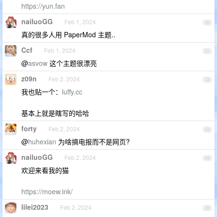
https://yun.fan
nailuoGG
Feb 1, 2024
30
真的很多人用 PaperMod 主题..
Ccf
Feb 1, 2024
31
@
asvow
这个主题很漂亮
z09n
Feb 2, 2024
32
我也贴一个：
luffy.cc
基本上就是瞎写的哈哈
forty
Feb 2, 2024
33
@
huhexian
为啥搞电报而不是网页?
nailuoGG
Feb 2, 2024
34
欢迎来看我的猫
https://moew.ink/
lilei2023
Feb 2, 2024
35