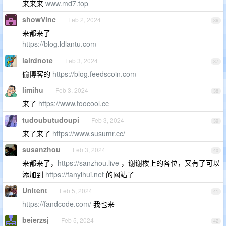
来来来
www.md7.top
showVinc
Feb 2, 2024
36
来都来了
https://blog.ldlantu.com
lairdnote
Feb 3, 2024
37
偷博客的
https://blog.feedscoin.com
limihu
Feb 3, 2024
38
来了
https://www.toocool.cc
tudoubutudoupi
Feb 3, 2024
39
来了来了
https://www.susumr.cc/
susanzhou
Feb 3, 2024
40
来都来了，
https://sanzhou.live
，谢谢楼上的各位，又有了可以
添加到
https://fanyihui.net
的网站了
Unitent
Feb 5, 2024
41
https://fandcode.com/
我也来
beierzsj
Feb 5, 2024
42