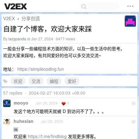
V2EX
分享创造
›
自建了个博客，欢迎大家来踩
By
lazypanda
at Jan 27, 2024 · 6477 views
一般会分享一些编程技术方面的知识，以及一些生活中的思考。
欢迎大家来踩哈，有共同爱好的也可以多交流交流~
地址：
https://simplecoding.fun
欢迎
交流
编程
爱好
57 replies
•
2024-02-27 16:03:03 +08:00
mooyo
Jan 28, 2024
4
1
发这个地方可能明天就被 D 到访问不了了。。。
huhexian
Jan 28, 2024
2
🆒
欢迎来
https://t.me/findblog
发现更多博客。