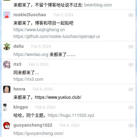
来都来了，不留个博客地址说不过去:
beierblog.com
rookie2luochao
Feb 5, 2024
43
来都来了，博客和项目一起贴吧
https://www.luojingheng.cn
https://github.com/rookie-luochao/openapi-ui
daliu
Feb 5, 2024
44
https://wentao.org
来都来了……
rtx3
Feb 5, 2024
45
同来都来了…
https://rtx3.com
heora
Feb 6, 2024
46
来都来了，https://www.yueluo.club/
kingpo
Feb 6, 2024
47
哈哈，同个主题，
https://hugo.111520.xyz
guoyancheng1022
Feb 6, 2024
48
https://guoyancheng.com/