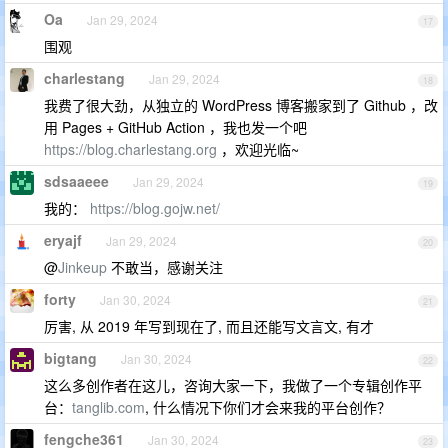
Oa
Jan 29, 2024
17
围观
charlestang
Jan 29, 2024
18
我费了很大劲，从独立的 WordPress 博客搬家到了 Github ，改
用 Pages + GitHub Action ，我也发一个吧
https://blog.charlestang.org
，欢迎光临~
sdsaaeee
Jan 29, 2024
19
我的：
https://blog.gojw.net/
eryajf
Jan 29, 2024
20
@
Jinkeup
不敢当，感谢关注
forty
Jan 30, 2024
21
厉害, 从 2019 年写到现在了, 而且还能写文言文, 有才
bigtang
Jan 30, 2024
22
这么多创作者在这儿，咨询大家一下，我做了一个专辑创作平
台：
tanglib.com
, 什么情况下你们才会来我的平台创作？
fengche361
Jan 30, 2024
23