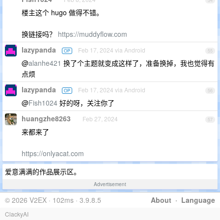
54
楼主这个 hugo 做得不错。
换链接吗？
https://muddyflow.com
lazypanda
Feb 17, 2024 via Android
OP
55
@
alanhe421
换了个主题就变成这样了，准备换掉，我也觉得有
点烦
lazypanda
Feb 17, 2024 via Android
OP
56
@
Fish1024
好的呀，关注你了
huangzhe8263
Feb 27, 2024
57
来都来了
https://onlyacat.com
爱意满满的作品展示区。
Advertisement
© 2026 V2EX · 102ms · 3.9.8.5
About
·
Language
ClackyAI