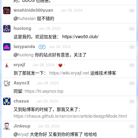
的，DDOS 也随便。
woshinide300yuan
Jan 28, 2024
10
@
huhexian
挺不错的
huolong
Jan 28, 2024
11
这是我的。欢迎加友链： https://vwo50.club/
lazypanda
Jan 28, 2024
OP
12
@
huolong
你的站点好有意思，关注了
eryajf
Jan 28, 2024
1
13
到了那就发一下：
https://wiki.eryajf.net
运维技术博客
AsyncX
Jan 28, 2024
14
同留:
https://hi.asyncx.top
chaxus
Jan 29, 2024
15
又到贴博客的时候了，那我又来了：
https://chaxus.github.io/ran/cn/src/article/designMode.html
Jinkeup
Jan 29, 2024
16
@
eryajf
大佬你好 又看到你的博客了 哈哈哈