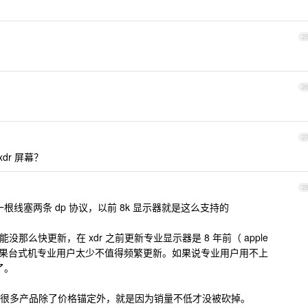
2
2
2
 xdr 屏幕？
2
线塞两条 dp 协议，以前 8k 显示器就是这么支持的
r 可能没那么快更新，在 xdr 之前更新专业显示器是 8 年前（ apple
。根本原因是苹果台式机专业用户太少不值得频繁更新。如果说专业用户用不上
新了。
很多产品除了价格锚定外，就是因为销量不低才没被砍掉。