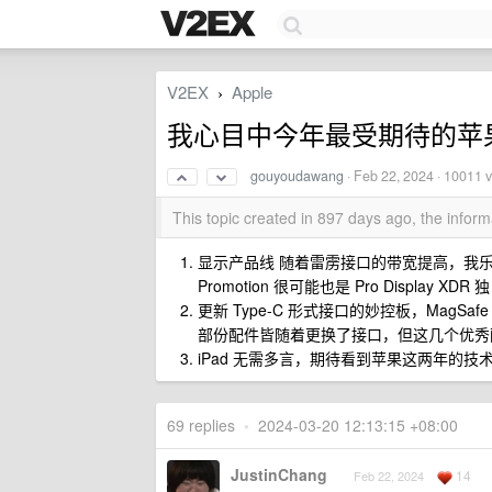
V2EX
Apple
›
我心目中今年最受期待的苹
gouyoudawang
·
Feb 22, 2024
· 10011 
This topic created in 897 days ago, the info
显示产品线 随着雷雳接口的带宽提高，我乐于见到附带高
Promotion 很可能也是 Pro Display XDR 
更新 Type-C 形式接口的妙控板，MagSafe 
部份配件皆随着更换了接口，但这几个优秀
iPad 无需多言，期待看到苹果这两年的技术展
69 replies
•
2024-03-20 12:13:15 +08:00
JustinChang
14
Feb 22, 2024