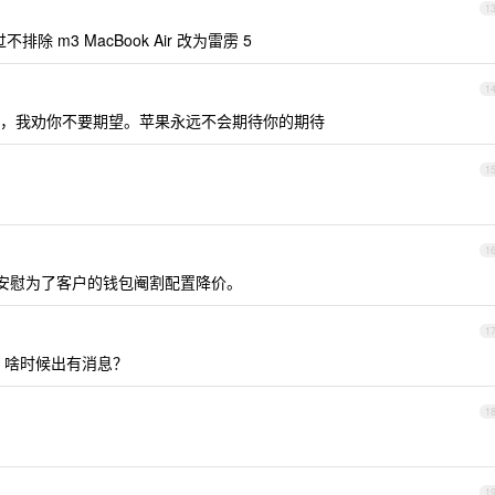
1
 m3 MacBook Air 改为雷雳 5
1
，我劝你不要期望。苹果永远不会期待你的期待
1
1
是自我安慰为了客户的钱包阉割配置降价。
1
E4 啥时候出有消息？
1
1