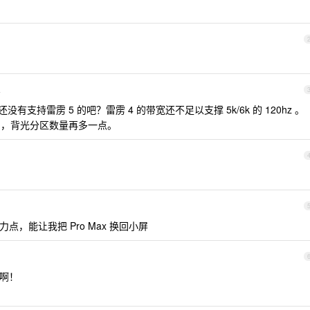
4
没有支持雷雳 5 的吧？雷雳 4 的带宽还不足以支撑 5k/6k 的 120hz 。
XDR ，背光分区数量再多一点。
力点，能让我把 Pro Max 换回小屏
买啊！