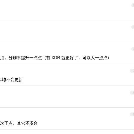
续航要顶，分辨率提升一点点（有 XDR 就更好了，可以大一点点）
1
今年均不会更新
1
1
幕次了点，其它还凑合