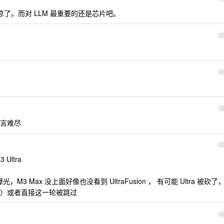
凉了。而对 LLM 最重要的还是芯片吧。
2
2
2
言难尽
2
 Ultra
M3 Max 没上面好像也没看到 UltraFusion ， 有可能 Ultra 被砍了
）或者直接这一轮被跳过
2