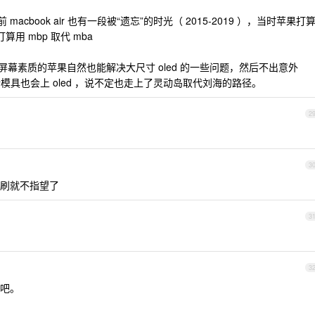
cbook air 也有一段被“遗忘”的时光（ 2015-2019 ），当时苹果打
打算用 mbp 取代 mba
，标榜屏幕素质的苹果自然也能解决大尺寸 oled 的一些问题，然后不出意外
一两年后的新模具也会上 oled ，说不定也走上了灵动岛取代刘海的路径。
2
3
吧，高刷就不指望了
3
3
吧。