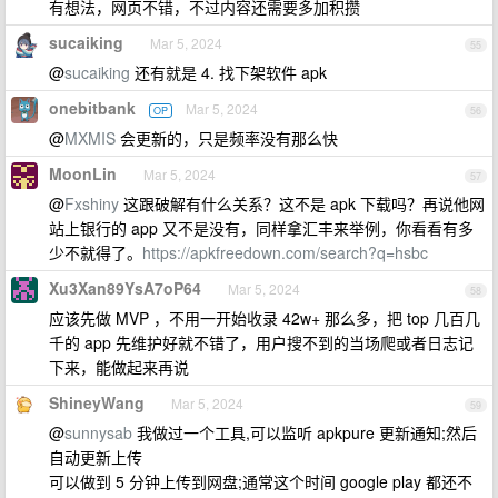
有想法，网页不错，不过内容还需要多加积攒
sucaiking
Mar 5, 2024
55
@
sucaiking
还有就是 4. 找下架软件 apk
onebitbank
Mar 5, 2024
OP
56
@
MXMIS
会更新的，只是频率没有那么快
MoonLin
Mar 5, 2024
57
@
Fxshiny
这跟破解有什么关系？这不是 apk 下载吗？再说他网
站上银行的 app 又不是没有，同样拿汇丰来举例，你看看有多
少不就得了。
https://apkfreedown.com/search?q=hsbc
Xu3Xan89YsA7oP64
Mar 5, 2024
58
应该先做 MVP ，不用一开始收录 42w+ 那么多，把 top 几百几
千的 app 先维护好就不错了，用户搜不到的当场爬或者日志记
下来，能做起来再说
ShineyWang
Mar 5, 2024
59
@
sunnysab
我做过一个工具,可以监听 apkpure 更新通知;然后
自动更新上传
可以做到 5 分钟上传到网盘;通常这个时间 google play 都还不