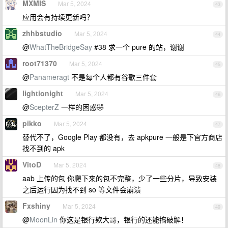
MXMIS
Mar 5, 2024
43
应用会有持续更新吗？
zhhbstudio
Mar 5, 2024
44
@
WhatTheBridgeSay
#38 求一个 pure 的站，谢谢
root71370
Mar 5, 2024
45
@
Panameragt
不是每个人都有谷歌三件套
lightionight
Mar 5, 2024
46
@
ScepterZ
一样的困惑🤣
pikko
Mar 5, 2024
47
替代不了，Google Play 都没有，去 apkpure 一般是下官方商店
找不到的 apk
VitoD
Mar 5, 2024
48
aab 上传的包 你爬下来的包不完整，少了一些分片，导致安装
之后运行因为找不到 so 等文件会崩溃
Fxshiny
Mar 5, 2024
49
@
MoonLin
你这是银行欸大哥，银行的还能搞破解！