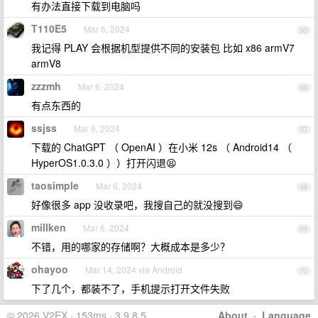
有办法直接下载到电脑吗
T110E5
Mar 6, 2024
65
我记得 PLAY 会根据机型提供不同的安装包 比如 x86 armV7
armV8
zzzmh
Mar 6, 2024
66
有点东西的
ssjss
Mar 6, 2024
67
下载的 ChatGPT （ OpenAI ）在小米 12s （ Android14 （
HyperOS1.0.3.0 ））打开闪退😫
taosimple
Mar 6, 2024
68
好像很多 app 没收录吧，我搜自己的就没搜到😄
millken
Mar 6, 2024
69
不错，用的哪家的存储啊？大概成本是多少？
ohayoo
Mar 14, 2024 via Android
70
下了几个，都装不了，手机提示打开文件失败
© 2026 V2EX · 153ms · 3.9.8.5
About
·
Language