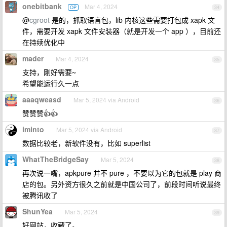
onebitbank
Mar 4, 2024
OP
34
@
cgroot
是的，抓取语言包，lib 内核这些需要打包成 xapk 文
件，需要开发 xapk 文件安装器（就是开发一个 app ），目前还
在持续优化中
mader
Mar 4, 2024
35
支持，刚好需要~
希望能运行久一点
aaaqweasd
Mar 5, 2024 via Android
36
赞赞赞👍👍
iminto
Mar 5, 2024 via Android
37
数据比较老，新软件没有，比如 superlist
WhatTheBridgeSay
Mar 5, 2024
38
再次说一嘴，apkpure 并不 pure ，不要以为它的包就是 play 商
店的包。另外资方很久之前就是中国公司了，前段时间听说最终
被腾讯收了
ShunYea
Mar 5, 2024
39
好网站，收藏了。