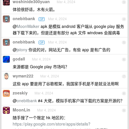
woshinide300yuan
Mar 4, 2024
3
体验很舒适，木有火箭。
onebitbank
Mar 4, 2024
OP
4
@
MoonWalker
apk 是模拟 android 客户端从 google play 服务
器下载下来的，但是还是有部分 apk 文件 windows 会报病毒
onebitbank
Mar 4, 2024
OP
5
@
jstony
你说的对，网站无广告，有些 app 是有广告的
godall
Mar 4, 2024
6
来源都是 Google play 市场吗？
wyman222
Mar 4, 2024
7
这些 app 要是用了谷歌框架，我国家手机是不是就没法用啊
zoeskiy
Mar 4, 2024
8
@
onebitbank
#4 大佬，模拟手机客户端下载的方案是开源的？
MoonLin
Mar 4, 2024
9
随手搜了一个限定 hk 地区的：
https://play.google.com/store/apps/details?