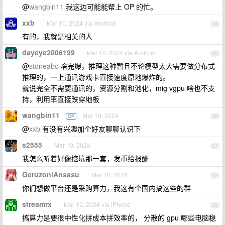
@
wangbin11
我这边可能能帮上 OP 的忙。
xxb
Mar 10, 2024 via Android
18
有的，我就是相关的人
dayeye2006199
Mar 10, 2024 via Android
19
@
stoneabc
啥完爆，推理这种暂且不论模型太大需要做分布式
推理的，一上通讯游戏卡直接速度原地爆炸的。
就说完全不需要通讯的，资源分割和池化，mig vgpu 啥也不支
持，利用率直接跌穿地板
wangbin11
Mar 10, 2024
OP
20
@
xxb
有没有兴趣加个好友聊聊认识下
s2555
Mar 10, 2024
21
我怎么听着好像挖坑那一套，发币给报酬
GeruzoniAnsasu
Mar 10, 2024
22
你们想做平台还是采购算力，我这有个国内搞这些的群
streamrx
Mar 10, 2024 via iPhone
23
搞算力是要很中性化拼成本拼效率的， 分散的 gpu 哪些电脑稳