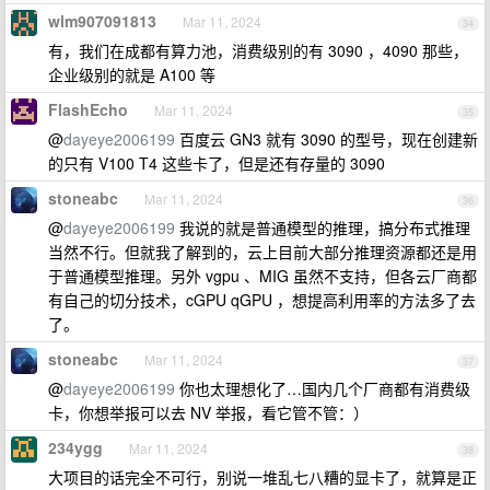
wlm907091813
Mar 11, 2024
34
有，我们在成都有算力池，消费级别的有 3090 ，4090 那些，
企业级别的就是 A100 等
FlashEcho
Mar 11, 2024
35
@
dayeye2006199
百度云 GN3 就有 3090 的型号，现在创建新
的只有 V100 T4 这些卡了，但是还有存量的 3090
stoneabc
Mar 11, 2024
36
@
dayeye2006199
我说的就是普通模型的推理，搞分布式推理
当然不行。但就我了解到的，云上目前大部分推理资源都还是用
于普通模型推理。另外 vgpu 、MIG 虽然不支持，但各云厂商都
有自己的切分技术，cGPU qGPU ，想提高利用率的方法多了去
了。
stoneabc
Mar 11, 2024
37
@
dayeye2006199
你也太理想化了…国内几个厂商都有消费级
卡，你想举报可以去 NV 举报，看它管不管：）
234ygg
Mar 11, 2024
38
大项目的话完全不可行，别说一堆乱七八糟的显卡了，就算是正