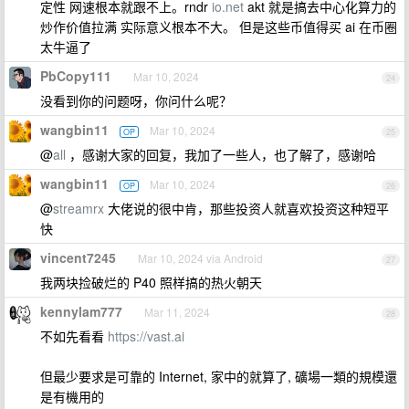
定性 网速根本就跟不上。rndr
io.net
akt 就是搞去中心化算力的
炒作价值拉满 实际意义根本不大。 但是这些币值得买 ai 在币圈
太牛逼了
PbCopy111
Mar 10, 2024
24
没看到你的问题呀，你问什么呢？
wangbin11
Mar 10, 2024
OP
25
@
all
，感谢大家的回复，我加了一些人，也了解了，感谢哈
wangbin11
Mar 10, 2024
OP
26
@
streamrx
大佬说的很中肯，那些投资人就喜欢投资这种短平
快
vincent7245
Mar 10, 2024 via Android
27
我两块捡破烂的 P40 照样搞的热火朝天
kennylam777
Mar 11, 2024
28
不如先看看
https://vast.ai
但最少要求是可靠的 Internet, 家中的就算了, 礦場一類的規模還
是有機用的