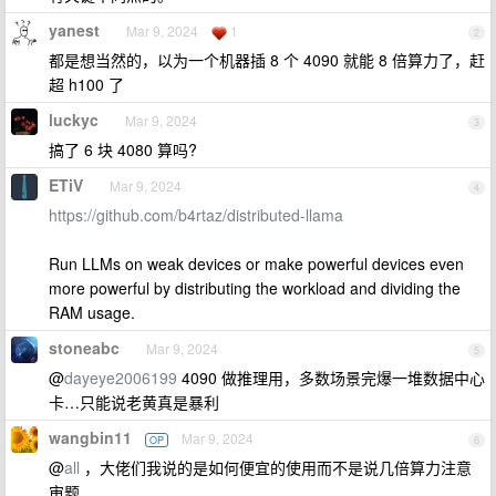
yanest
Mar 9, 2024
1
2
都是想当然的，以为一个机器插 8 个 4090 就能 8 倍算力了，赶
超 h100 了
luckyc
Mar 9, 2024
3
搞了 6 块 4080 算吗?
ETiV
Mar 9, 2024
4
https://github.com/b4rtaz/distributed-llama
Run LLMs on weak devices or make powerful devices even
more powerful by distributing the workload and dividing the
RAM usage.
stoneabc
Mar 9, 2024
5
@
dayeye2006199
4090 做推理用，多数场景完爆一堆数据中心
卡…只能说老黄真是暴利
wangbin11
Mar 9, 2024
OP
6
@
all
，大佬们我说的是如何便宜的使用而不是说几倍算力注意
审题