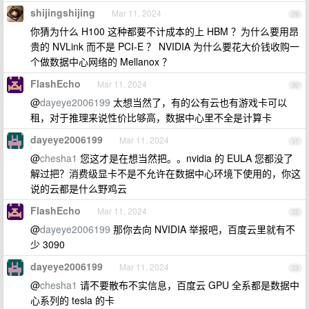
shijingshijing
Mar 11, 2024
29
你猜为什么 H100 这种都要不计成本的上 HBM ？为什么要用昂
贵的 NVLink 而不是 PCI-E ？ NVIDIA 为什么要花大价钱收购一
个做数据中心网络的 Mellanox ？
FlashEcho
Mar 11, 2024
30
@
dayeye2006199
太想当然了，有的公有云也有游戏卡可以
租，对于推理来说性价比够高，数据中心里不全是计算卡
dayeye2006199
Mar 11, 2024
31
@
chesha1
您这才是在想当然把。。nvidia 的 EULA 您都没了
解过把？消费级显卡不是不允许在数据中心环境下使用的，你这
说的云都是什么野鸡云
FlashEcho
Mar 11, 2024
32
@
dayeye2006199
那你去向 NVIDIA 举报吧，百度云里就有不
少 3090
dayeye2006199
Mar 11, 2024
33
@
chesha1
请不要散布不实信息，百度云 GPU 全系都是数据中
心系列的 tesla 的卡