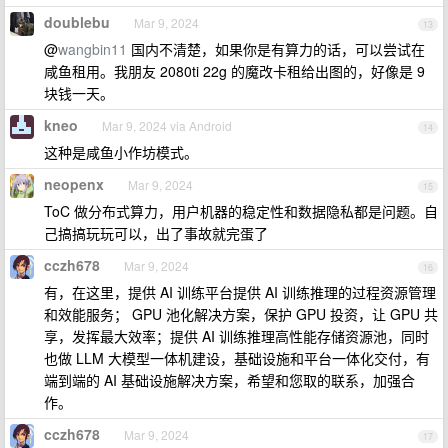
doublebu
Mar 9, 2024
13
@
wangbin11
国内不清楚，如果你是有算力的话，可以尝试在
咸鱼租用。我朋友 2080ti 22g 的魔改卡租给出图的，好像是 9
块钱一天。
kneo
Mar 9, 2024 via Android
14
这种是咸鱼小作坊模式。
neopenx
Mar 9, 2024
15
ToC 做分布式算力，用户机器的稳定性和数据隐私都是问题。自
己搞搞玩玩可以，出了事故就完蛋了
cczh678
Mar 9, 2024
16
有，在这里，提供 AI 训练平台提供 AI 训练推理的过程资源管理
和效能服务； GPU 池化解决方案，保护 GPU 投资，让 GPU 共
享，发挥最大效率；提供 AI 训练推理高性能存储资源池，同时
也做 LLM 大模型一体机建设，基础设施和平台一体化交付，有
端到端的 AI 基础设施解决方案，希望和您取的联系，加强合
作。
cczh678
Mar 9, 2024
17