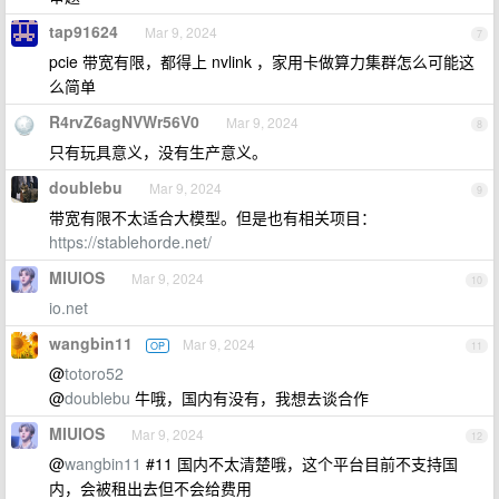
tap91624
Mar 9, 2024
7
pcie 带宽有限，都得上 nvlink ，家用卡做算力集群怎么可能这
么简单
R4rvZ6agNVWr56V0
Mar 9, 2024
8
只有玩具意义，没有生产意义。
doublebu
Mar 9, 2024
9
带宽有限不太适合大模型。但是也有相关项目：
https://stablehorde.net/
MIUIOS
Mar 9, 2024
10
io.net
wangbin11
Mar 9, 2024
OP
11
@
totoro52
@
doublebu
牛哦，国内有没有，我想去谈合作
MIUIOS
Mar 9, 2024
12
@
wangbin11
#11 国内不太清楚哦，这个平台目前不支持国
内，会被租出去但不会给费用