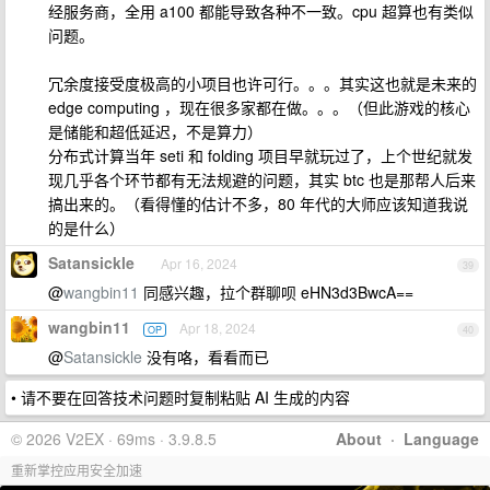
经服务商，全用 a100 都能导致各种不一致。cpu 超算也有类似
问题。
冗余度接受度极高的小项目也许可行。。。其实这也就是未来的
edge computing ，现在很多家都在做。。。（但此游戏的核心
是储能和超低延迟，不是算力）
分布式计算当年 seti 和 folding 项目早就玩过了，上个世纪就发
现几乎各个环节都有无法规避的问题，其实 btc 也是那帮人后来
搞出来的。（看得懂的估计不多，80 年代的大师应该知道我说
的是什么）
Satansickle
Apr 16, 2024
39
@
wangbin11
同感兴趣，拉个群聊呗 eHN3d3BwcA==
wangbin11
Apr 18, 2024
OP
40
@
Satansickle
没有咯，看看而已
• 请不要在回答技术问题时复制粘贴 AI 生成的内容
© 2026 V2EX · 69ms · 3.9.8.5
About
·
Language
重新掌控应用安全加速