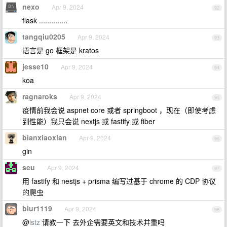
nexo
Apr 9, 2024
92
flask ..............
tangqiu0205
Apr 9, 2024
93
语言是 go 框架是 kratos
jesse10
Apr 9, 2024
94
koa
ragnaroks
Apr 9, 2024
95
疫情前我会说 aspnet core 或者 springboot ，现在（即使考虑
到性能）我只会说 nextjs 或 fastify 或 fiber
bianxiaoxian
Apr 9, 2024
96
gin
seu
Apr 9, 2024
97
用 fastify 和 nestjs + prisma 编写过基于 chrome 的 CDP 协议
的爬虫
blur1119
Apr 9, 2024
98
@
lstz
请教一下 去外企需要英文和技术并重吗