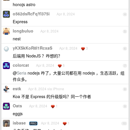
honojs astro
o562dsRcFqYl375i
Apr 8, 2024
4
Express
longbuluo
Apr 8, 2024
5
nest
yKXSkKoR8I1RcxaS
Apr 8, 2024
3
6
后端用 NodeJS ？咋想的？
colorcat
Apr 8, 2024
6
7
@
Seria
nodejs 咋了，大量公司都在用 nodejs ，生态活跃，组
件众多。
estk
Apr 8, 2024 via iPhone
8
Koa 不是 Express 的升级版吗？同一个作者
Oats
Apr 8, 2024
1
9
eggjs
isbase
Apr 8, 2024
1
PRO
10