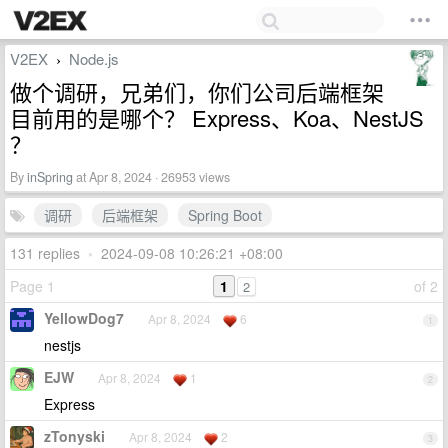
V2EX
Node.js
›
做个调研，兄弟们，你们公司后端框架
目前用的是哪个？ Express、Koa、NestJS
？
By
inSpring
at Apr 8, 2024 · 26953 views
调研
后端框架
Spring Boot
131 replies
•
2024-09-08 10:26:21 +08:00
Page 1
1
of 2
2
YellowDog7
Apr 8, 2024
6
1
nestjs
EJW
Apr 8, 2024
1
2
Express
zTonyski
Apr 8, 2024
2
3