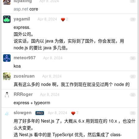
lujiaxing
Apr 8, 2024
28
asp.net
core
yagamil
Apr 8, 2024
2
29
express.
国外公司。
说实话，国内以 java 为傲，实际到了国外，你会发现，用
node.js 的要比 java 多几倍。
meteor957
Apr 8, 2024
30
koa
zuosiruan
Apr 8, 2024
31
真有这么多的 node 啊，我工作到现在就没见过两个 node 的
RRRoger
Apr 8, 2024
32
express + typeorm
slowgen
Apr 8, 2024
7
PRO
33
用了好多年的 Nest.js 了，大概从 6.x 用到现在的 10.x ，也没什
么大变更。
选 Nest.js 看中的是 TypeScript 优先，然后集成了 class-