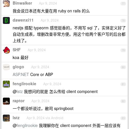
Binwalker
Apr 9, 2024
77
我会说日本还有大量在用 ruby on rails 的么
dawenxi11
Apr 9, 2024
78
nestjs 搭配 typeorm 感觉挺香的，不用写 sql 了，实体定义好了
自动生成表，增删改查非常方便。用这个给两个客户写的后台都
上线了。
SHF
Apr 9, 2024
79
koa 最好
glogo
Apr 9, 2024
80
ASP.NET
Core or ABP
fenglirookie
Apr 9, 2024
81
@
lstz
我想问的就是 怎么传给 client component
raptor
Apr 9, 2024
82
一个都没听说过，敝司 springboot
lstz
Apr 9, 2024 via Android
83
@
fenglirookie
我理解你在 client component 外面一层应该有