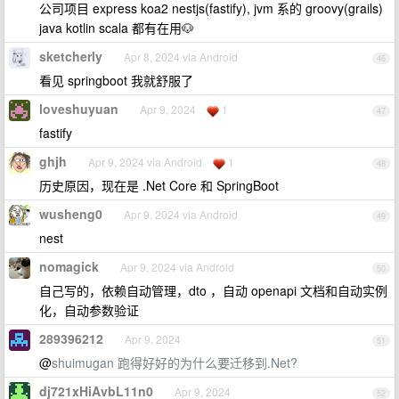
公司项目 express koa2 nestjs(fastify), jvm 系的 groovy(grails)
java kotlin scala 都有在用🐶
sketcherly
Apr 8, 2024 via Android
46
看见 springboot 我就舒服了
loveshuyuan
Apr 9, 2024
1
47
fastify
ghjh
Apr 9, 2024 via Android
1
48
历史原因，现在是 .Net Core 和 SpringBoot
wusheng0
Apr 9, 2024 via Android
49
nest
nomagick
Apr 9, 2024 via Android
50
自己写的，依赖自动管理，dto ，自动 openapi 文档和自动实例
化，自动参数验证
289396212
Apr 9, 2024
51
@
shuimugan
跑得好好的为什么要迁移到.Net?
dj721xHiAvbL11n0
Apr 9, 2024
52