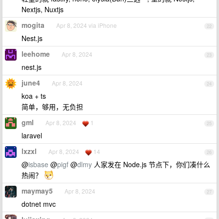
Nextjs, Nuxtjs
mogita
Apr 8, 2024 via iPhone
22
Nest.js
leehome
Apr 8, 2024
23
nest.js
june4
Apr 8, 2024
24
koa + ts
简单，够用，无负担
gml
Apr 8, 2024
1
25
laravel
lxzxl
Apr 8, 2024
14
26
@
isbase
@
pigf
@
dlmy
人家发在 Node.js 节点下，你们凑什么
热闹？
maymay5
Apr 8, 2024
27
dotnet mvc