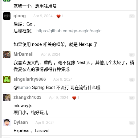
就我一个，想用啥用啥
qloog
Apr 9, 2024
1
53
后端：Go ，
后端框架：
https://github.com/go-eagle/eagle
如果使用 node 相关的框架，就是 Next.js 了
MrDarnell
Apr 9, 2024
54
我喜欢强大的、重的 ，毫不犹豫 Nest.js ，其他几个太轻了，稍
微复杂点的事情都得各种集成
singularity9866
Apr 9, 2024
55
@
liumao
Spring Boot 不流行 现在流行什么哦
zhangxh1023
Apr 9, 2024
1
56
midway.js
项目小，纯好玩儿
Dylaan
Apr 9, 2024
57
Express 、Laravel