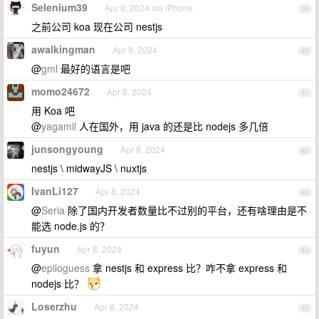
Selenium39
Apr 8, 2024 via iPhone
39
之前公司 koa 现在公司 nestjs
awalkingman
Apr 8, 2024
40
@
gml
最好的语言是吧
momo24672
Apr 8, 2024
41
用 Koa 吧
@
yagamil
人在国外，用 java 的还是比 nodejs 多几倍
junsongyoung
Apr 8, 2024
42
nestjs \ midwayJS \ nuxtjs
IvanLi127
Apr 8, 2024
43
@
Seria
除了国内开发者数量比不过别的平台，还有啥理由是不
能选 node.js 的？
fuyun
Apr 8, 2024
44
@
epiloguess
拿 nestjs 和 express 比？咋不拿 express 和
nodejs 比？
Loserzhu
Apr 8, 2024
45