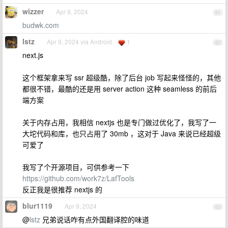
wizzer
Apr 9, 2024
61
budwk.com
lstz
Apr 9, 2024 via Android
1
62
next.js
这个框架拿来写 ssr 超级酷，除了后台 job 写起来怪怪的，其他
都很不错，最酷的还是用 server action 这种 seamless 的前后
端方案
关于内存占用，我相信 nextjs 也是专门做过优化了，我写了一
大坨代码和库，也只占用了 30mb ，这对于 Java 来说已经超级
可爱了
我写了个开源项目，可供参考一下
https://github.com/work7z/LafTools
反正我是很推荐 nextjs 的
blur1119
Apr 9, 2024
63
@
lstz
兄弟说话咋有点外国翻译腔的味道