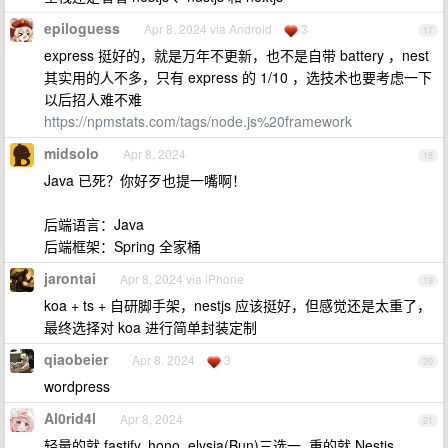
epiloguess
Apr 8, 2024 via Android
3
17
express 挺好的，就是万年不更新，也不是自带 battery ，nest
其实用的人不多，只有 express 的 1/10 ，选技术也要考虑一下
以后招人难不难
https://npmstats.com/tags/node.js%20framework
midsolo
Apr 8, 2024
18
Java 已死？你好歹也提一嘴啊！
后端语言：Java
后端框架：Spring 全家桶
jarontai
Apr 8, 2024 via iPhone
19
koa + ts + 自研脚手架，nestjs 应该挺好，但感觉还是太重了，
最终选择对 koa 进行简单封装定制
qiaobeier
Apr 8, 2024
3
20
wordpress
Al0rid4l
Apr 8, 2024
21
轻量的就 fastify, hono, elysia(Bun)三选一, 重的就 Nestjs,