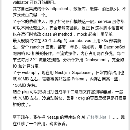
validator 可以开箱即用。
其它自己集成的什么 http client 、数据库、缓存、消息队列、不
喜欢就自己糊一个。
至于它的依赖注入，除了控制器和模块这一层，service 层你都
可以不用依赖注入，完全走静态函数，反正 js 这种脚本语言可
以在运行时修改 class 的 method ，mock 起来非常简单。
最大规模试过在 30 个 4c8g 的 contabo vps 上用 k3s 部署爬
虫，套个 rancher 面板，部署一年多，稳如狗，用 DaemonSet
跑网络 IO 相关的操作，全流式操作，内存占用两百多兆，每个
节点每月 32T 流量吃到饱。分析计算用 Deployment ，完全的
IO 和计算分离。
至于 web api ，现在用 Nest.js + Supabase ，日常内存占用也
就 90MB 左右，需要事务那就换 Prisma ，内存占用高一些，
150MB 左右。
结合 pkg 可以把项目打包成单个二进制文件塞到容器里，一般
就 70MB 左右，冷启动贼快，丢到 1c1g 的容器里都算是打很富
裕的仗了。
至于现在，我在把 Nest.js 的程序结合 AI
迁移到.Net
上…… 现
在迁移了一个应用，确实很香。