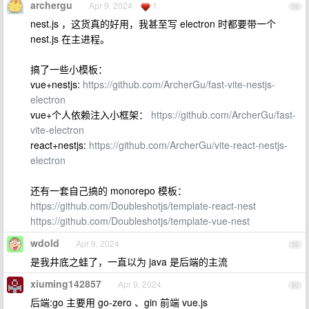
archergu
Apr 9, 2024
1
58
nest.js ，这货真的好用，我甚至写 electron 时都要带一个
nest.js 在主进程。
搞了一些小模板：
vue+nestjs:
https://github.com/ArcherGu/fast-vite-nestjs-
electron
vue+个人依赖注入小框架：
https://github.com/ArcherGu/fast-
vite-electron
react+nestjs:
https://github.com/ArcherGu/vite-react-nestjs-
electron
还有一套自己搞的 monorepo 模板：
https://github.com/Doubleshotjs/template-react-nest
https://github.com/Doubleshotjs/template-vue-nest
wdold
Apr 9, 2024
59
是我井底之蛙了，一直以为 java 是后端的主流
xiuming142857
Apr 9, 2024
60
后端:go 主要用 go-zero 、gin 前端 vue.js