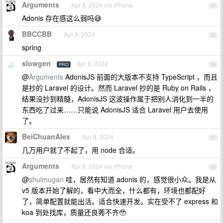
Arguments
Apr 8, 2024 via iPhone
34
Adonis 存在感这么弱吗😅
BBCCBB
Apr 8, 2024
35
spring
slowgen
Apr 8, 2024
PRO
36
@
Arguments
AdonisJS 前面的大版本不支持 TypeScript ，而且
是抄的 Laravel 的设计。然而 Laravel 抄的是 Ruby on Rails ，
结果没抄到精髓，AdonisJS 这波操作属于把别人消化到一半的
东西吃了过来……只能说 AdonisJS 适合 Laravel 用户去使用
了。
BeiChuanAlex
Apr 8, 2024
37
几万用户就了不起了，用 node 合适。
Arguments
Apr 8, 2024 via iPhone
38
@
shuimugan
哇，居然有知道 adonis 的，感觉很小众。我是从
v5 版本开始了解的，看中大而全，什么都有，环境也都配好
了，简单配置就能出活。适合快速开发。实在受不了 express 和
koa 到处找库，质量还良莠不齐🥹