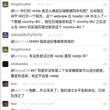
fenglirookie
Apr 9, 2024
69
@
lstz
你们的 nextjs 是怎么做前后端数据同步的呢？比如我在
APP 中打开一个网页，这个 webview 在 header UA 中注入了一
个数据 country=AU ，我在后端接收到这个 country=AU 之后怎
么在 client 的前端页面也取到这个 country=AU ？
o562dsRcFqYl375i
Apr 9, 2024
70
@
blur1119
HHHH 我就说好像哪里怪怪的
fenglirookie
Apr 9, 2024
71
@
archergu
有没有尝试过将 nextjs 塞到 nestjs 中？
shakaraka
Apr 9, 2024
72
@
NessajCN
#67 但是并没有第二个全家桶框架可以选问题是，
要是有选择，肯定不会是 nestjs
lstz
Apr 9, 2024 via Android
73
@
blur1119
抱歉....外企呆多了，我的语文水平急剧退化，已经
在改正了
lstz
Apr 9, 2024 via Android
74