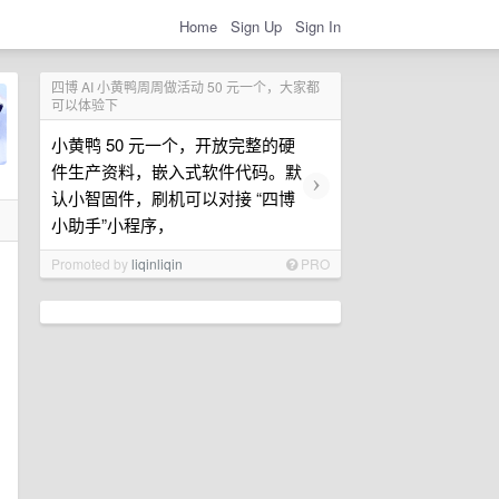
Home
Sign Up
Sign In
四博 AI 小黄鸭周周做活动 50 元一个，大家都
可以体验下
小黄鸭 50 元一个，开放完整的硬
件生产资料，嵌入式软件代码。默
›
认小智固件，刷机可以对接 “四博
小助手”小程序，
Promoted by
liqinliqin
PRO