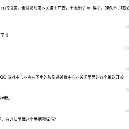
遍 qq 的设置，也没发现怎么关这个广告，干脆删了 qq 得了，狗改不了吃屎
1
 :)
1
1
 QQ 游戏中心->点左下角的头像进设置中心->关闭里面的各个推送开关
1
拦截。
2
下，有办法隐藏这个手柄图标吗？