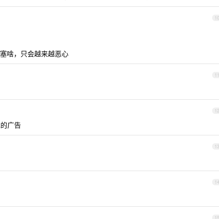
1
塞啥，只会越来越恶心
1
1
戏的广告
1
1
1