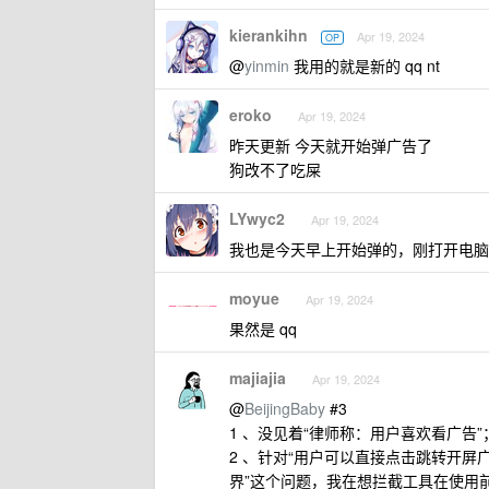
kierankihn
Apr 19, 2024
OP
@
yinmin
我用的就是新的 qq nt
eroko
Apr 19, 2024
昨天更新 今天就开始弹广告了
狗改不了吃屎
LYwyc2
Apr 19, 2024
我也是今天早上开始弹的，刚打开电脑登
moyue
Apr 19, 2024
果然是 qq
majiajia
Apr 19, 2024
@
BeijingBaby
#3
1 、没见着“律师称：用户喜欢看广告”
2 、针对“用户可以直接点击跳转开
界”这个问题，我在想拦截工具在使用