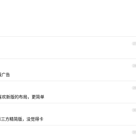
2
2
蔽广告
2
更喜欢新版的布局，更简单
3
第三方精简版，没觉得卡
3