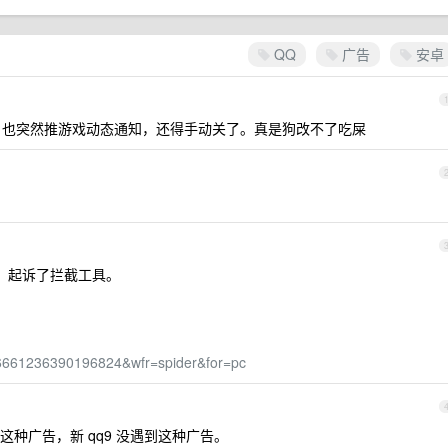
QQ
广告
安卓
app 也突然推游戏动态通知，还得手动关了。真是狗改不了吃屎
，起诉了拦截工具。
796661236390196824&wfr=spider&for=pc
到过这种广告，新 qq9 没遇到这种广告。