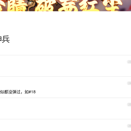
2
2
似都没弹过，如#18
2
2