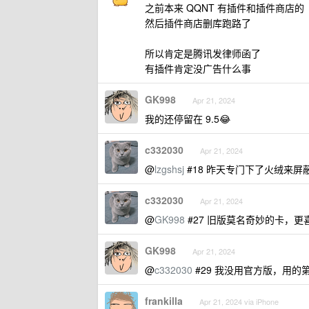
之前本来 QQNT 有插件和插件商店的
然后插件商店删库跑路了
所以肯定是腾讯发律师函了
有插件肯定没广告什么事
GK998
Apr 21, 2024
我的还停留在 9.5😂
c332030
Apr 21, 2024
@
lzgshsj
#18 昨天专门下了火绒来屏
c332030
Apr 21, 2024
@
GK998
#27 旧版莫名奇妙的卡，
GK998
Apr 21, 2024
@
c332030
#29 我没用官方版，用的
frankilla
Apr 21, 2024 via iPhone