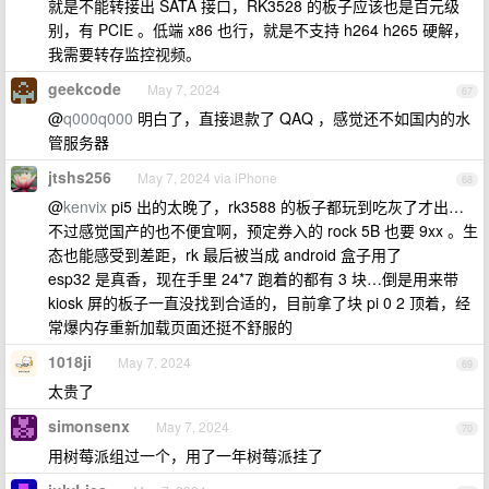
就是不能转接出 SATA 接口，RK3528 的板子应该也是百元级
别，有 PCIE 。低端 x86 也行，就是不支持 h264 h265 硬解，
我需要转存监控视频。
geekcode
May 7, 2024
67
@
q000q000
明白了，直接退款了 QAQ ，感觉还不如国内的水
管服务器
jtshs256
May 7, 2024 via iPhone
68
@
kenvix
pi5 出的太晚了，rk3588 的板子都玩到吃灰了才出…
不过感觉国产的也不便宜啊，预定券入的 rock 5B 也要 9xx 。生
态也能感受到差距，rk 最后被当成 android 盒子用了
esp32 是真香，现在手里 24*7 跑着的都有 3 块…倒是用来带
kiosk 屏的板子一直没找到合适的，目前拿了块 pi 0 2 顶着，经
常爆内存重新加载页面还挺不舒服的
1018ji
May 7, 2024
69
太贵了
simonsenx
May 7, 2024
70
用树莓派组过一个，用了一年树莓派挂了