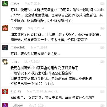
macy
May 7, 2024
23
可以，使用过 pi4 链接硬盘盒+8t 的硬盘，跑过一段时间 seafile
，smb ，完全够家里使用，也可以自己把 pi 改成硬盘启动，买
个小固态，io 会好很多，pi4 4g 就够用了，
longpp
May 7, 2024
24
如果你有个闲置的 pi ，可以搞，装个 OMV ，docker 跑起来，
随便玩，如果要新买一个，不太推荐，价格比较贵了
maleclub
May 7, 2024
25
可以，要么测试用或者亡命之徒...
ltmst
May 7, 2024
26
我现在树莓派 3b+硬盘盒的组合 跑了好多年了
一般情况下,不执行危险操作还是挺稳定的
但是你要整树莓派 5 的话，单纯跑 nas 性价比不高的说
不如自己组一个 n100 小主机
allplay
May 7, 2024 via Android
27
x86 板子，10 瓦功耗，可以无风扇，arm 还有什么优势？
nullboy
May 7, 2024
28