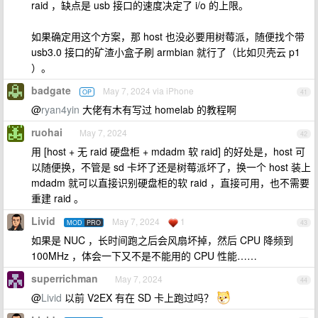
raid ，缺点是 usb 接口的速度决定了 i/o 的上限。
如果确定用这个方案，那 host 也没必要用树莓派，随便找个带
usb3.0 接口的矿渣小盒子刷 armbian 就行了（比如贝壳云 p1
）。
badgate
May 7, 2024 via iPhone
OP
41
@
ryan4yin
大佬有木有写过 homelab 的教程啊
ruohai
May 7, 2024
42
用 [host + 无 raid 硬盘柜 + mdadm 软 raid] 的好处是，host 可
以随便换，不管是 sd 卡坏了还是树莓派坏了，换一个 host 装上
mdadm 就可以直接识别硬盘柜的软 raid ，直接可用，也不需要
重建 raid 。
Livid
May 7, 2024
1
MOD
PRO
43
如果是 NUC ，长时间跑之后会风扇坏掉，然后 CPU 降频到
100MHz ，体会一下又不是不能用的 CPU 性能……
superrichman
May 7, 2024
44
@
Livid
以前 V2EX 有在 SD 卡上跑过吗？