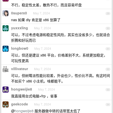
不行，稳定性太差，散热不行，而且容易坏盘
0superx0
May 7, 2024
29
nas 如果 diy 肯定是 x86 划算了
yuxxxling
May 7, 2024
30
可以，不过考虑电源和稳定性风险，其实也没省多少，也就适合
折腾和好玩而已
longbow0
May 7, 2024
31
可以，但还是建议 x86 平台，价格差别不大，系统更加稳定，
可玩性更高
villivateur
May 7, 2024
32
可以，但树莓派性能比较差，外设也少，性价比不高。有这时间
不如买个 x86 小主机，啥都能干。
hongweijie8
May 7, 2024
33
我直接用台式电脑+frp ，省事
geekcode
May 7, 2024
34
@
hongweijie8
服务器做中转的话带宽太低了