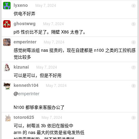
lyxeno
May 7, 2024
4
供电不好弄
ghostwwg
May 7, 2024
5
pi5 性价比不足了。隔壁 X86 太卷了。
emperinter
May 7, 2024
6
感觉树莓派组 nas 挺贵的，现在自建都是 n100 之类的工控机感
觉比较多
kizunai
May 7, 2024
7
可以是可以，但是不好用
kenneth104
May 7, 2024
8
@
emperinter
N100 都够拿来客服办公了
totoro625
May 7, 2024
9
可以，树莓派 3b 依旧在服役中
arm 的 nas 最大的优势是省电发热低