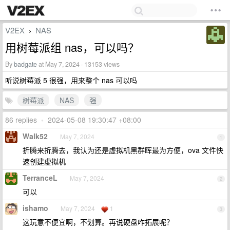
V2EX
NAS
›
用树莓派组 nas，可以吗？
By
badgate
at May 7, 2024 · 13153 views
听说树莓派 5 很强，用来整个 nas 可以吗
树莓派
NAS
强
86 replies
•
2024-05-08 19:30:47 +08:00
Walk52
May 7, 2024
1
折腾来折腾去，我认为还是虚拟机黑群晖最为方便，ova 文件快
速创建虚拟机
TerranceL
May 7, 2024
2
可以
ishamo
May 7, 2024
1
3
这玩意不便宜啊，不划算。再说硬盘咋拓展呢？