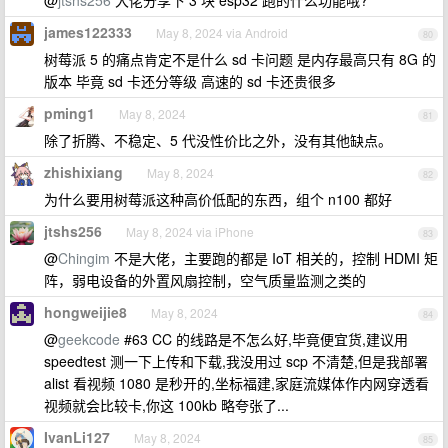
@
jtshs256
大佬分享下 3 块 esp32 跑的什么功能哦?
james122333
May 8, 2024 via Android
80
树莓派 5 的痛点肯定不是什么 sd 卡问题 是内存最高只有 8G 的
版本 毕竟 sd 卡还分等级 高速的 sd 卡还贵很多
pming1
May 8, 2024
81
除了折腾、不稳定、5 代没性价比之外，没有其他缺点。
zhishixiang
May 8, 2024
82
为什么要用树莓派这种高价低配的东西，组个 n100 都好
jtshs256
May 8, 2024 via iPhone
83
@
Chingim
不是大佬，主要跑的都是 IoT 相关的，控制 HDMI 矩
阵，弱电设备的外置风扇控制，空气质量监测之类的
hongweijie8
May 8, 2024
84
@
geekcode
#63 CC 的线路是不怎么好,毕竟便宜货,建议用
speedtest 测一下上传和下载,我没用过 scp 不清楚,但是我部署
alist 看视频 1080 是秒开的,坐标福建,家庭流媒体作内网穿透看
视频就会比较卡,你这 100kb 略夸张了...
IvanLi127
May 8, 2024
85