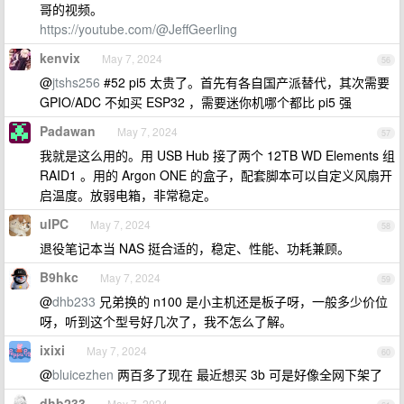
哥的视频。
https://youtube.com/@JeffGeerling
kenvix
May 7, 2024
56
@
jtshs256
#52 pi5 太贵了。首先有各自国产派替代，其次需要
GPIO/ADC 不如买 ESP32 ，需要迷你机哪个都比 pi5 强
Padawan
May 7, 2024
57
我就是这么用的。用 USB Hub 接了两个 12TB WD Elements 组
RAID1 。用的 Argon ONE 的盒子，配套脚本可以自定义风扇开
启温度。放弱电箱，非常稳定。
uIPC
May 7, 2024
58
退役笔记本当 NAS 挺合适的，稳定、性能、功耗兼顾。
B9hkc
May 7, 2024
59
@
dhb233
兄弟换的 n100 是小主机还是板子呀，一般多少价位
呀，听到这个型号好几次了，我不怎么了解。
ixixi
May 7, 2024
60
@
bluicezhen
两百多了现在 最近想买 3b 可是好像全网下架了
dhb233
May 7, 2024