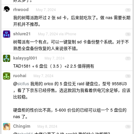
rhwood
May 7, 2024
75
我的树莓派跑坏过 2 张 sd 卡，后来就吃灰了。做 nas 需要长期
开机并不推荐。
shlure21
May 7, 2024 via iPhone
76
树莓派有一个有点，可以一键复制 sd 卡备份整个系统。对于不
熟悉全盘备份恢复的人来说很不错。
kalayygl001
May 7, 2024
77
TAD1581 + 6 盘位（ 3.5 ）+2 2.5 值得拥有
ruohai
May 7, 2024
78
@
sicifus
我用的 orico 的 5 盘位无 raid 硬盘位，型号 9558U3
，看了下京东已经停售。选这款因为我看着供电冗余足够，应该
比较稳。
硬盘柜的性价比不高，5-600 价位的已经可以组一个 5 盘位的
nas 了。
Chingim
May 8, 2024
79