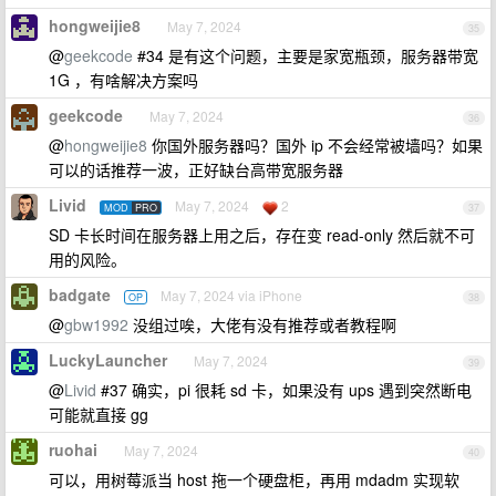
hongweijie8
May 7, 2024
35
@
geekcode
#34 是有这个问题，主要是家宽瓶颈，服务器带宽
1G ，有啥解决方案吗
geekcode
May 7, 2024
36
@
hongweijie8
你国外服务器吗？国外 ip 不会经常被墙吗？如果
可以的话推荐一波，正好缺台高带宽服务器
Livid
May 7, 2024
2
MOD
PRO
37
SD 卡长时间在服务器上用之后，存在变 read-only 然后就不可
用的风险。
badgate
May 7, 2024 via iPhone
OP
38
@
gbw1992
没组过唉，大佬有没有推荐或者教程啊
LuckyLauncher
May 7, 2024
39
@
Livid
#37 确实，pi 很耗 sd 卡，如果没有 ups 遇到突然断电
可能就直接 gg
ruohai
May 7, 2024
40
可以，用树莓派当 host 拖一个硬盘柜，再用 mdadm 实现软