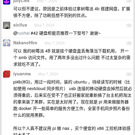
julyLies
May 7, 2024
71
可以但不建议，原因是之前体验过拿树莓派 4b 搭建网盘，扩展
很不方便，除了功耗低想不到别的优点。
sicifus
May 7, 2024
72
@
ruohai
#42 硬盘柜能否推荐一下型号？谢谢~
NakanoHiro
May 7, 2024
73
可以 我的树莓派 4B 就是挂个硬盘盒丢角落当下载机用， 开一
个 smb 访问文件。用了两年多没出过什么问题 不过太复杂的需
求就吃不消了。
iyuanma
May 7, 2024
74
pi4b(8G)，用过一段时间，装的 ubuntu ，持续读写的时候（比
如使用 nextcloud 同步照片） usb 连接的移动硬盘会掉然后就必
须得重启，后来实在受不了也正好搬家就重新搞了台主机把淘汰
的拿来装了黑群，实在是太好用了。现在就是 pi 用来做服务器
跑 docker 开一些简单的服务方便工作，全家手机同步照片备份
什么的就用黑群。
所以个人真不建议用 pi 做 nas ，买个便宜的 x86 工控机体验感
好太多了。