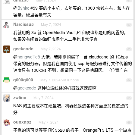
61
@
B9hkc
#59 买的小主机，去年买的，1000 块钱左右，和内存
容量，硬盘容量有关
Narcissu5
May 7, 2024
62
我就用的 3b 就 OpenMedia Vault,Pi 和硬盘都是用的闲置的。
如果没有闲置的海鲜市场个人二手也非常便宜
geekcode
May 7, 2024
63
@
hongweijie8
大佬，我刚刚购买了一台 cloudcone 的 1Gbps
带宽的服务器，但是我在国内使用 scp 与服务器进行文件传输的
速度只有 100kb/s 不到，想请问一下这是啥原因。（位置广东
q000q000
May 7, 2024 via iPhone
64
@
geekcode
这种垃圾线路的机器就这速度啊
zwlinc
May 7, 2024
65
NAS 的主要成本在硬盘吧，机器还是选各种方面更加稳定点的
好
ounxnpz
May 7, 2024
66
不急的话可以等等 RK 3528 的板子。OrangePi 3 LTS 一个缺点