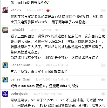
盘，而且 pi5 也有 EMMC
kenvix
May 7, 2024
1
51
我现在的方案是淘汰的笔记本+M2 转接四个 SATA 口，然后淘
宝开关电源手搓 5V+12V ，用了两年半了非常稳定。
jtshs256
May 7, 2024 via iPhone
52
看了上面的回复，感觉 pi5 的关注度有亿点低啊…这东西有自家
设计的 io die ，还有一根 pcie2.0x1 （实际可以跑在 3.0x1 ），
转接板早出了大把了。不过相对的被动散热这代就很不够看了，
带风扇就差点意思。
当然你问我推不推荐，那肯定是不推荐，这性价比也没谁了
JensenQian
May 7, 2024 via Android
53
五六百块钱，直接买个 n100 就完事了
JensenQian
May 7, 2024 via Android
54
或者 5105 5095 更便宜，还能用 ddr4 每部分
bobryjosin
May 7, 2024 via iPad
55
可以是可以，pi5 带了个 pcie 3.0 x 1 不过要转接，可以插 hba
卡，问题就是 sd 卡的 io 很烂而且容易暴毙，其他的可以看这老