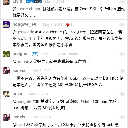
Livid
May 7, 2024
MOD
PRO
45
@
superrichman
试过跑开发环境，带 OpenSSL 的 Python 启动
就要好久……
hongweijie8
May 7, 2024
1
46
@
geekcode
#36 cloudcone 的，22 刀/年，延迟两百左右，偶
尔波动，用了半年没被强国，AWS 的经常被强，海外的带宽基
本都很高，国内延迟低但是小水管
badgate
May 7, 2024 via iPhone
OP
47
@
ruohai
大佬好牛，就是我看着有点难懂😵‍💫
kenvix
May 7, 2024
48
非常不建议，首先你硬盘只能走 USB ，这一点甚至比用 nuc/笔
记本还差。后者至少还能 M2 PCIE 转接一堆 SATA
ltmst
May 7, 2024
49
@
badgate
#38 关键字，b 站 司波图、畅网 n100 nas 主板 、
nas 机箱。 或者 3D 打印机箱
kenvix
May 7, 2024
50
@
Livid
#37 树莓派可以不用 SD 卡，它支持直接引导 usb 硬