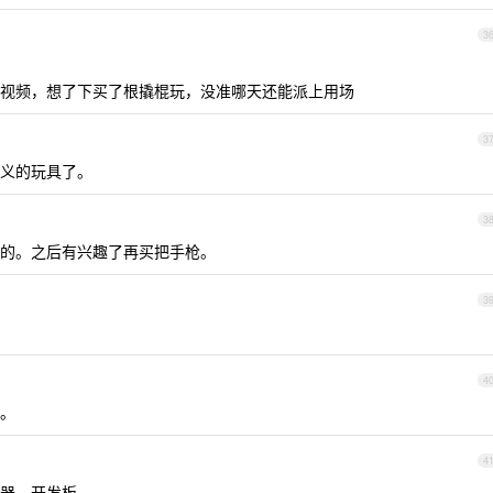
3
视频，想了下买了根撬棍玩，没准哪天还能派上用场
3
 定义的玩具了。
3
的。之后有兴趣了再买把手枪。
3
4
。
4
器，开发板