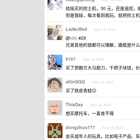
给娃买的挖土机，30 元，还是遥控，
但是我娃，每次看到我玩，就把挖土机
LieNoWell
May 16, 2024
@
x86
#29
兄弟其他的我都可以理解，撬棍是什么
6167
May 16, 2024
买了把鲍贝大马厨刀，千把子块钱，价
allinQQQ
May 16, 2024
买了铁皮青蛙😐
ThisDay
May 16, 2024
想买摩托车，一直舍不得
dongzhuo777
May 16, 2024
会买成年人的玩具，比如电子产品、车