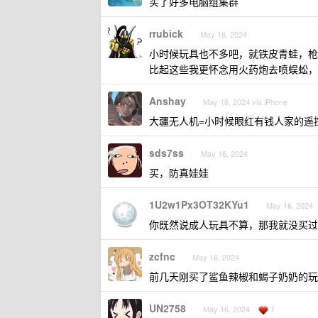
买了好多电脑组集群
rrubick
May 16, 2024
小时候玩具也不多吧，就铁皮青蛙，枪
比起这些我更怀念用火药炮去喷蜈蚣，
Anshay
May 16, 2024 via iPhone
大疆无人机=小时候眼红有钱人家的遥
sds7ss
May 16, 2024
买，防真娃娃
1U2w1Px3OT32KYu1
May 16, 2024
你既然说成人玩具不算，那我就没买过
zcfnc
May 16, 2024
前几天刚买了鲨鱼辣椒和蝎子奶奶的玩
UN2758
1
May 16, 2024