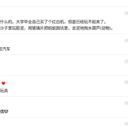
1
什么的。大学毕业自己买了个红白机，但是已经玩不起来了。
沙子里玩胶泥，用玻璃片把蚂蚁困坑里，去泥地掏水葫芦(动物)。
2
控汽车
2
8
2
玩具
2
偶🤡
2