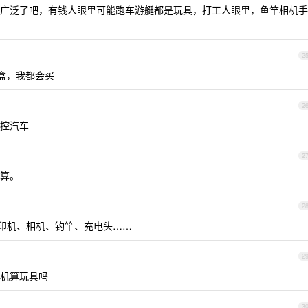
广泛了吧，有钱人眼里可能跑车游艇都是玩具，打工人眼里，鱼竿相机手
2
盲盒，我都会买
2
控汽车
2
算。
2
打印机、相机、钓竿、充电头……
2
机算玩具吗
3