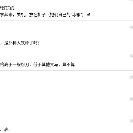
挺好玩的
拿起来，关机，放在柜子（她们自己的“冰箱”）里
3
，是那种大铁棒子吗？
3
格高于一般厨刀，低于其他大马，算不算
3
3
3
、表、