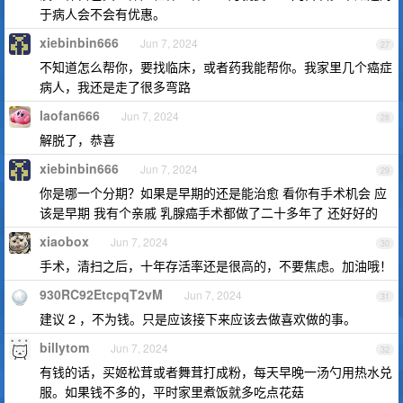
于病人会不会有优惠。
xiebinbin666
Jun 7, 2024
27
不知道怎么帮你，要找临床，或者药我能帮你。我家里几个癌症
病人，我还是走了很多弯路
laofan666
Jun 7, 2024
28
解脱了，恭喜
xiebinbin666
Jun 7, 2024
29
你是哪一个分期？如果是早期的还是能治愈 看你有手术机会 应
该是早期 我有个亲戚 乳腺癌手术都做了二十多年了 还好好的
xiaobox
Jun 7, 2024
30
手术，清扫之后，十年存活率还是很高的，不要焦虑。加油哦！
930RC92EtcpqT2vM
Jun 7, 2024
31
建议 2 ，不为钱。只是应该接下来应该去做喜欢做的事。
billytom
Jun 7, 2024
32
有钱的话，买姬松茸或者舞茸打成粉，每天早晚一汤勺用热水兑
服。如果钱不多的，平时家里煮饭就多吃点花菇