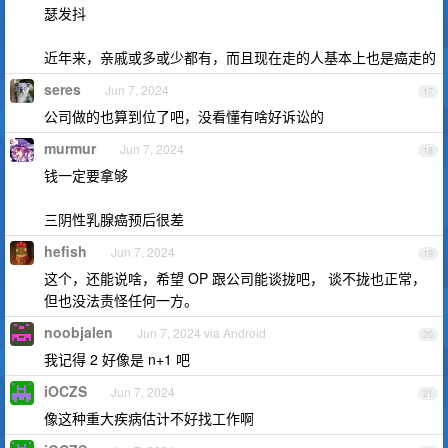
瑟发抖
近年来，亲戚或多或少都有，而且现在走的人基本上也是癌走的
seres
Jun 7, 2024
17
公司做的也算到位了吧，没看懂有啥好诉讼的
murmur
Jun 7, 2024
18
钱一定要拿够
三阴性乳腺癌预后很差
hefish
Jun 7, 2024
19
这个，还能说啥，希望 OP 跟公司能谈拢吧， 谈不拢也正常，
但也没法责怪任何一方。
noobjalen
Jun 7, 2024 via Android
20
我记得 2 好像是 n+1 吧
iOCZS
Jun 7, 2024
21
像这种重大疾病估计不好找工作啊