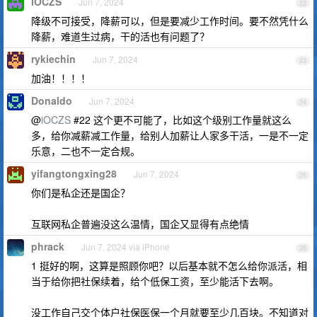
iOCZS
Jun 7, 2024
22
降级不可接受，降薪可以，但是要减少工作时间。要不然凭什么
降薪，难道生过病，干的活也有问题了？
rykiechin
Jun 7, 2024
23
加油！！！！
Donaldo
Jun 7, 2024
24
@
iOCZS
#22 这个更不可能了，比如这个级别工作量就这么
多，给你减薪减工作量，给别人加薪让人家多干活，一是不一定
乐意，二也不一定合规。
yifangtongxing28
Jun 7, 2024
25
你们是私企还是国企？
互联网私企普遍没这么温情，国企又显得有点绝情
phrack
Jun 7, 2024 via iPhone
26
1 挺好的啊，这算是照顾你吧？以后基本就不怎么给你派活，相
当于给你把社保续着，给个低保工资，至少能活下去啊。
没工作自己交个体户社保医保一个月就要至少几百块。不知道对