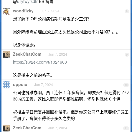
@
uiiytwyfsdtr
EB 病毒
woodfizky
Jun 7, 2024
8
想了解下 OP 公司病假期间是发多少工资？
另外降级降薪理由是生病太久还是公司业绩不好啥的？。。
祝身体健康。
ZeekChatCom
Jun 7, 2024
9
https://s.v2ex.com/t/1024660
这是楼主之前的帖子。
oppoic
Jun 7, 2024
10
公司也挺难办啊，员工连休 1 年多病假，即要交社保还得付至少
30%的工资，这比入职即怀孕都难搞啊，怀孕也就休 6 个月
祝楼主早日康复并赢回补偿吧。但是你这公司马上就要修订员工
手册了，病假不得长于多久之类的
ZeekChatCom
Jun 7, 2024
11