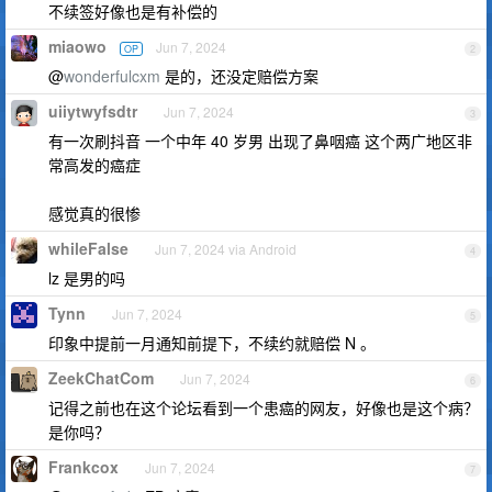
不续签好像也是有补偿的
miaowo
Jun 7, 2024
OP
2
@
wonderfulcxm
是的，还没定赔偿方案
uiiytwyfsdtr
Jun 7, 2024
3
有一次刷抖音 一个中年 40 岁男 出现了鼻咽癌 这个两广地区非
常高发的癌症
感觉真的很惨
whileFalse
Jun 7, 2024 via Android
4
lz 是男的吗
Tynn
Jun 7, 2024
5
印象中提前一月通知前提下，不续约就赔偿 N 。
ZeekChatCom
Jun 7, 2024
6
记得之前也在这个论坛看到一个患癌的网友，好像也是这个病？
是你吗？
Frankcox
Jun 7, 2024
7