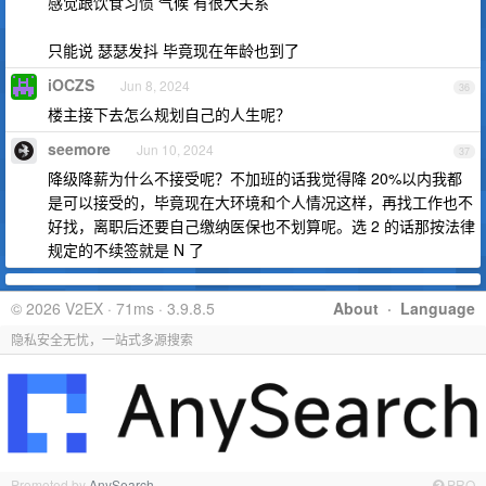
感觉跟饮食习惯 气候 有很大关系
只能说 瑟瑟发抖 毕竟现在年龄也到了
iOCZS
Jun 8, 2024
36
楼主接下去怎么规划自己的人生呢？
seemore
Jun 10, 2024
37
降级降薪为什么不接受呢？不加班的话我觉得降 20%以内我都
是可以接受的，毕竟现在大环境和个人情况这样，再找工作也不
好找，离职后还要自己缴纳医保也不划算呢。选 2 的话那按法律
规定的不续签就是 N 了
© 2026 V2EX · 71ms · 3.9.8.5
About
·
Language
隐私安全无忧，一站式多源搜索
Promoted by
AnySearch
PRO