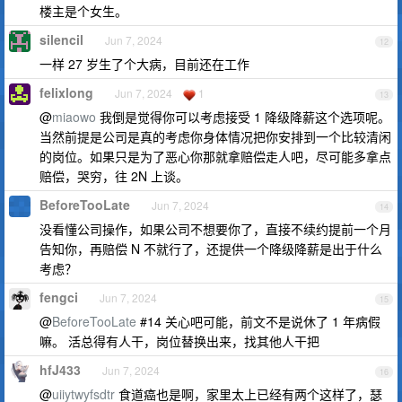
楼主是个女生。
silencil
Jun 7, 2024
12
一样 27 岁生了个大病，目前还在工作
felixlong
Jun 7, 2024
1
13
@
miaowo
我倒是觉得你可以考虑接受 1 降级降薪这个选项呢。
当然前提是公司是真的考虑你身体情况把你安排到一个比较清闲
的岗位。如果只是为了恶心你那就拿赔偿走人吧，尽可能多拿点
赔偿，哭穷，往 2N 上谈。
BeforeTooLate
Jun 7, 2024
14
没看懂公司操作，如果公司不想要你了，直接不续约提前一个月
告知你，再赔偿 N 不就行了，还提供一个降级降薪是出于什么
考虑？
fengci
Jun 7, 2024
15
@
BeforeTooLate
#14 关心吧可能，前文不是说休了 1 年病假
嘛。 活总得有人干，岗位替换出来，找其他人干把
hfJ433
Jun 7, 2024
16
@
uiiytwyfsdtr
食道癌也是啊，家里太上已经有两个这样了，瑟