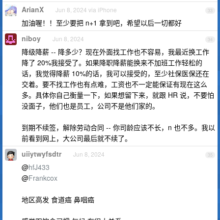
ArianX
Jun 8, 2024 via iPhone
33
加油喔！！至少要把 n+1 拿到吧，希望以后一切都好
niboy
Jun 8, 2024
34
降级降薪 -- 降多少？现在外面找工作也不容易，我最近换工作
降了 20%我接受了。如果降职降薪能换来不加班工作轻松的
话，我觉得降薪 10%的话，我可以接受的，至少社保医保还在
交着。要不找工作也有点难，工资也不一定能保证有现在这么
多。具体你自己衡量一下，如果想留下来，就跟 HR 说，不要怕
没面子，他们也是员工，公司不是他们家的。
到期不续签，解除劳动合同 -- 你司龄应该不长，n 也不多。我以
前看到网上，大公司最后就不续了。
uiiytwyfsdtr
Jun 8, 2024
35
@
hfJ433
@
Frankcox
地区高发 食道癌 鼻咽癌