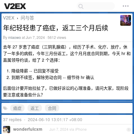
V2EX
问与答
›
年纪轻轻患了癌症，返工三个月后续
By
miaowo
at Jun 7, 2024 · 5612 views
去年 27 岁患了癌症（三阴乳腺癌），经历了手术、化疗、放疗，休
了一年多的病假，今年三月份返工，这个月月底合同到期，今天 hr 和
直属领导约谈，给了 2 个选择：
降级降薪 -- 已回复不接受
到期不续签，解除劳动合同 -- 细节待 hr 确认
后面估计要开始拉扯了，已做好诉讼的心理准备，请问大家，现阶段
要注意或准备些什么？
癌症
返工
合同
37 replies
•
2024-06-10 13:01:17 +08:00
wonderfulcxm
Jun 7, 2024 via iPhone
1