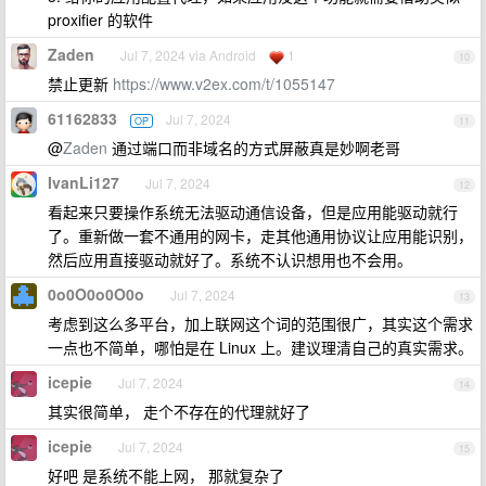
proxifier 的软件
Zaden
Jul 7, 2024 via Android
1
10
禁止更新
https://www.v2ex.com/t/1055147
61162833
Jul 7, 2024
OP
11
@
Zaden
通过端口而非域名的方式屏蔽真是妙啊老哥
IvanLi127
Jul 7, 2024
12
看起来只要操作系统无法驱动通信设备，但是应用能驱动就行
了。重新做一套不通用的网卡，走其他通用协议让应用能识别，
然后应用直接驱动就好了。系统不认识想用也不会用。
0o0O0o0O0o
Jul 7, 2024
13
考虑到这么多平台，加上联网这个词的范围很广，其实这个需求
一点也不简单，哪怕是在 Linux 上。建议理清自己的真实需求。
icepie
Jul 7, 2024
14
其实很简单， 走个不存在的代理就好了
icepie
Jul 7, 2024
15
好吧 是系统不能上网， 那就复杂了