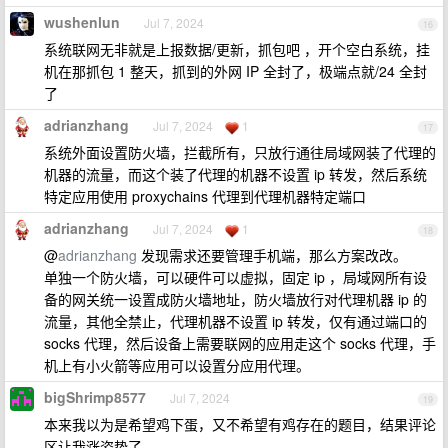
wushenlun
Jul 7, 2024
16
系统联网无非就是上报数据/更新，抓包吧 ，开个空白系统，挂
机在那抓包 1 整天，抓到的外网 IP 全封了，极端点就/24 全封
了
adrianzhang
Jul 7, 2024
1
17
系统外面设置防火墙，拦截所有，只放行通往局域网装了代理的
机器的流量，而这个装了代理的机器不设置 ip 转发，然后系统
特定应用使用 proxychains 代理到代理机器特定端口
adrianzhang
Jul 7, 2024
1
18
@
adrianzhang
发现需求还要管理手机端，那么方案改改。
单独一个防火墙，可以硬件可以虚拟，固定 ip ，局域网所有设
备的网关统一设置成防火墙地址，防火墙放行对代理机器 ip 的
流量，其他全禁止，代理机器不设置 ip 转发，仅有通过端口的
socks 代理，然后设备上需要联网的应用走这个 socks 代理，手
机上有小火箭等应用可以设置分应用代理。
bigShrimp8577
Jul 7, 2024
19
本来我以为是希望鸡下蛋，又不希望有鸡存在的题目，结果评论
区让我涨姿势了