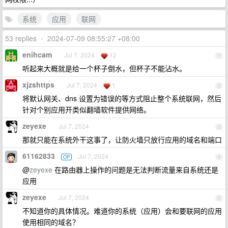
系统
应用
联网
53 replies
•
2024-07-09 08:55:27 +08:00
enihcam
Jul 7, 2024
12
1
听起来大概就是给一个杯子倒水，但杯子不能沾水。
xjzshttps
Jul 7, 2024
1
2
将默认网关、dns 设置为错误的等方式阻止整个系统联网，然后
针对个别应用开类似翻墙软件提供网络。
zeyexe
Jul 7, 2024
3
那就只能在系统外干这事了，让防火墙只放行应用的域名和端口
61162833
Jul 7, 2024
OP
4
@
zeyexe
在路由器上操作的问题是无法判断流量来自系统还是
应用
zeyexe
Jul 7, 2024
5
不知道你的具体情况。难道你的系统（应用）会和要联网的应用
使用相同的域名？