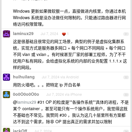
Windows 更新如果微软狠一点，直接做进内核里，你通过本机
Windows 系统是没办法做任何限制的。只能通过路由器进行网
络访问权限管理。
laminux29
Jul 7, 2024
1
31
这是很基础且很常见的网工场景，典型的例子是虚拟化集群系
统，实现方式是服务器多网口 + 每个网口不同网段 + 每个网口
不同 vlan 或 vxlan 。有时候甚至厂家的部署工程师，为了不干
扰用户私有网段，会给虚拟化系统的内部的业务配置 1.1.1.x 这
样的网段。
huihuilang
Jul 7, 2024 via Android
32
用防火墙吧。。。把特定 ip 开白名单
0o0O0o0O0o
Jul 7, 2024 via iPhone
33
@
laminux29
#31 OP 的粒度是**各操作系统**具体的进程，不是
某个 container ，甚至可能只有一个操作系统用户，我觉得这既
不基础也不常见。我赞同 #30 ，我认为这几十层里所有方案都
达不到这个需求，除非 OP 提出真正的需求并加以限制
jackOff
Jul 7, 2024
34