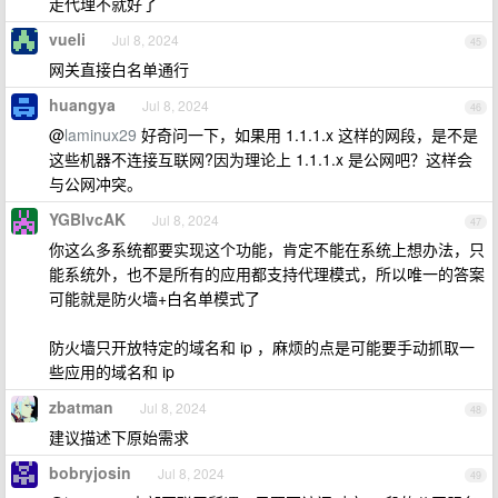
走代理不就好了
vueli
Jul 8, 2024
45
网关直接白名单通行
huangya
Jul 8, 2024
46
@
laminux29
好奇问一下，如果用 1.1.1.x 这样的网段，是不是
这些机器不连接互联网?因为理论上 1.1.1.x 是公网吧？这样会
与公网冲突。
YGBlvcAK
Jul 8, 2024
47
你这么多系统都要实现这个功能，肯定不能在系统上想办法，只
能系统外，也不是所有的应用都支持代理模式，所以唯一的答案
可能就是防火墙+白名单模式了
防火墙只开放特定的域名和 ip ，麻烦的点是可能要手动抓取一
些应用的域名和 ip
zbatman
Jul 8, 2024
48
建议描述下原始需求
bobryjosin
Jul 8, 2024
49