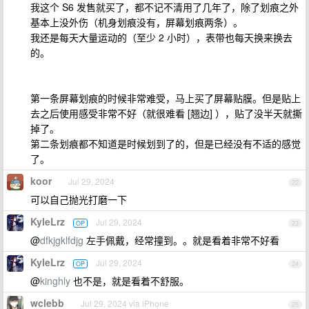
我这个 S6 发售就买了，都不记不清用了几年了，除了划痕之外
基本上没外伤（机身划痕没有，屏幕划痕两条）。
我还是每天大量运动的（至少 2 小时），表带也每天换来换去
的。
第一条屏幕划痕的时候非常难受，马上买了屏幕贴膜。但是贴上
去之后使用感受非常不好（就很难看 [翘边] ），贴了没半天就撕
掉了。
第二条划痕都不知道是时候划到了的，但是已经没有不适的感觉
了。
koor
Jul 29, 2024
22
可以自己抛光打磨一下
KyleLrz
Jul 29, 2024
OP
23
@
dfkjgklfdjg
左手佩戴，经常撞到。。就是看着非常不好看
KyleLrz
Jul 29, 2024
OP
24
@
kinghly
也不是，就是看着不舒服。
wclebb
Jul 29, 2024 via iPhone
25