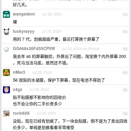
好几天。
wangedenr
Jul 29, 2024
11
裸
luckyrayyy
Jul 29, 2024
12
用的 7 代，划痕超级严重，最近打算换个屏幕了
GG668v26Fd55CP5W
Jul 29, 2024 via iPhone
13
我去年 s6 的屏幕触控，外屏出了问题，淘宝换个内外屏幕 200
，死马当活马医，居然还不错。
nMar3
Jul 29, 2024
14
S6 就贴的水凝膜，保护下屏幕，现在电池不得劲了
x4gz
Jul 29, 2024
15
贴不贴膜都不影响你的回收价
也不会让你的二手价贵多少
rockddd
Jul 29, 2024
16
没贴，现在已经有划痕了，下一块会贴膜，倒不是为了卖出回收
价多少，单纯是划痕看着非常难受