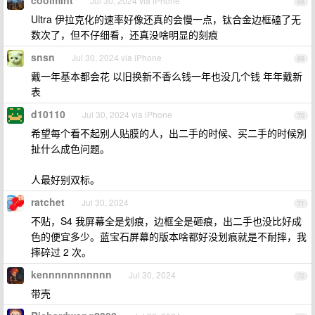
coolmint
Jul 30, 2024 via iPhone
68
Ultra 伊拉克化的速率好像还真的会慢一点，钛合金边框磕了无
数次了，但不仔细看，还真没啥明显的刻痕
snsn
Jul 30, 2024 via iPhone
69
戴一年基本都会花 以旧换新不香么钱一年也没几个钱 年年戴新
表
d10110
Jul 30, 2024 via iPhone
70
希望每个看不起别人贴膜的人，出二手的时候、买二手的时候別
扯什么成色问题。
人最好别双标。
ratchet
Jul 30, 2024
71
不贴，S4 我屏幕全是划痕，边框全是砸痕，出二手也没比好成
色的便宜多少。蓝宝石屏幕的版本啥都好没划痕就是不耐摔，我
摔碎过 2 次。
kennnnnnnnnnn
Jul 30, 2024
72
带壳