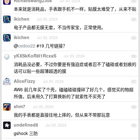
Richardwang2308
Jul 30, 2024
73
本来就是消耗品，手表跟手机不一样，贴膜太难受了，从来不贴
ikichen
Jul 30, 2024
74
电子产品都无膜无套，不当传家宝，正常使用。
ikichen
Jul 30, 2024
75
@
cedoo22
#19 几号链接？
yKXSkKoR8I1RcxaS
Jul 30, 2024
76
消耗品没必要，不过你要是有强迫症或者忍不了磕碰或者划痕的
话可以贴一些超薄超透的膜
AliceFizzy
Jul 30, 2024
77
AW6 前几年买了个壳，磕磕碰碰撞碎了好几个，感觉买的物超
所值，后来用久了打算换新的了就索性不买壳了
shm7
Jul 30, 2024
78
我的手表都是直接往地上摔的，但从来不带那玩意
undefined8
Jul 30, 2024
79
gshock 三防