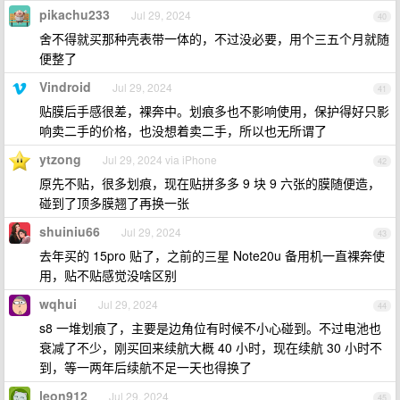
pikachu233
Jul 29, 2024
40
舍不得就买那种壳表带一体的，不过没必要，用个三五个月就随
便整了
Vindroid
Jul 29, 2024
41
贴膜后手感很差，裸奔中。划痕多也不影响使用，保护得好只影
响卖二手的价格，也没想着卖二手，所以也无所谓了
ytzong
Jul 29, 2024 via iPhone
42
原先不贴，很多划痕，现在贴拼多多 9 块 9 六张的膜随便造，
碰到了顶多膜翘了再换一张
shuiniu66
Jul 29, 2024
43
去年买的 15pro 贴了，之前的三星 Note20u 备用机一直裸奔使
用，贴不贴感觉没啥区别
wqhui
Jul 29, 2024
44
s8 一堆划痕了，主要是边角位有时候不小心碰到。不过电池也
衰减了不少，刚买回来续航大概 40 小时，现在续航 30 小时不
到，等一两年后续航不足一天也得换了
leon912
Jul 29, 2024
45