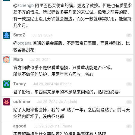
@
zchengb
阿里巴巴买便宜的膜，翘边了就换。但是也有质量参
差不齐的情况，所以建议多买几家的来试试。像我之前买的膜，
有一款是贴上没几分钟就会翘边，而另一款就非常好用，能坚持
几个月。
SatoZ
Jul 29, 2024
57
@
oceana
普通的铝金属版，不是蓝宝石表面，而且特别软，比
较容易刮花
Mar5
Jul 29, 2024
58
官方回收似乎不是很看重磨损，只看重功能是否正常。
所以不做任何防护，用两年官方回收，省心
Tunay
Jul 29, 2024 via iPhone
59
君子役物，东西买来是用的不是拿来伺候的，贴膜没必要。
uuhhme
Jul 29, 2024 via Android
60
贴了大概率也会掉，我的 s6 贴了一年，之后就没贴了。前两天
突然内屏坏了，没啥征兆都
agood
Jul 29, 2024 via iPhone
61
不理解手机为什么要贴膜？没想到手表还有人贴膜