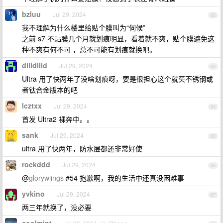
bzluu
Jul 29, 2024
62
我不理解为什么楼里给贴个膜叫为“伺候”
之前 s7 不贴膜几个月就划痕明显，看着就不爽，贴个膜避免这
种不爽有何不可 ，总不可能有划痕就换吧。
dilidilid
Jul 29, 2024
63
Ultra 用了快两年了没啥划痕呀，要是很担心这个就买不锈钢或
者钛合金版本的吧
lcztxx
Jul 29, 2024
64
首发 Ultra2 裸奔中。。
sank
Jul 29, 2024
65
ultra 用了快两年，防水层都还非常好使
rockddd
Jul 29, 2024
66
@
glorywiings
#54 抱歉啊，我的生活中还真没困难事
yvkino
Jul 29, 2024
67
两三年就换了，没必要