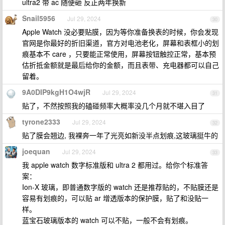
ultra2 带 ac 随便砸 反正两年换新
Snail5956
Jul 29, 2024
30
Apple Watch 没必要贴膜，因为等你准备换表的时候，你会发现
官网是你最好的折旧渠道，官方对电池老化，屏幕和表框小的划
痕基本不 care ，只要能正常使用，屏幕按钮触控正常，基本预
估折抵金额就是最后给你的金额，而且表带、充电器都可以自己
留着。
9A0DIP9kgH1O4wjR
Jul 29, 2024
31
贴了，不然按照我的磕碰频率大概率没几个月就不堪入目了
tyrone2333
Jul 29, 2024
32
贴了膜会翘边, 我裸奔一年了光亮如新没半点划痕,这玻璃挺牛的
joequan
Jul 29, 2024
33
我 apple watch 数字标准版和 ultra 2 都用过。给你个标准答
案：
Ion-X 玻璃，即普通数字版的 watch 还是推荐贴的，不贴膜还是
容易有划痕的，可以贴 ar 增透版本的保护膜，贴了和没贴一
样。
蓝宝石玻璃版本的 watch 可以不贴，一般不会有划痕。