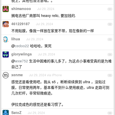
锐上，其他也没注意啥。。
shimanooo
Jul 29, 2024
51
搁电吉他厂商那叫 heavy relic, 要加钱的.
461229187
Jul 29, 2024
52
不用贴膜，像我一样放在家里不带，现在像新的一样
lihua
Jul 29, 2024
53
@
cedoo22
哈哈哈，笑死
glorywiings
Jul 29, 2024
54
@
wxw752
生活中困难的事儿多了，为这点小事难受真的是为难
自己了
xenme
Jul 29, 2024 via iPhone
55
感觉还是看使用吧，我从 s5 ，断断续续换到 ultra ，没贴过
膜，日常使用两年，基本看不到什么使用痕迹，ultra 走路可到
几次栏杆，非常轻微痕迹。
伊拉克成色的感觉还是看习惯了。
SatoZ
Jul 29, 2024
56