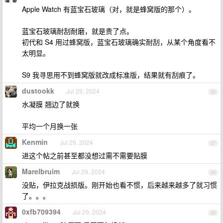
Apple Watch 有蓝宝石玻璃（对，就是蜂窝版的那个）。
蓝宝石玻璃耐刮耐磨，就是贵了点。
初代和 S4 用过蜂窝版，蓝宝石玻璃确实耐刮，从某个角度看不
太明显。
S9 我寻思用不到蜂窝版就改成标准版，结果就有刮痕了。
dustookk
Jul 29, 2024
26
水凝膜 翘边了就换
平均一个月换一张
Kenmin
Jul 29, 2024
27
进这个帖之前甚至都没想过需不需要贴膜
Marelbruim
Jul 29, 2024
28
没贴，伊拉克战损版。刚开始也看不惯，后来越来越多了就习惯
了。。。
0xfb709394
Jul 29, 2024
29