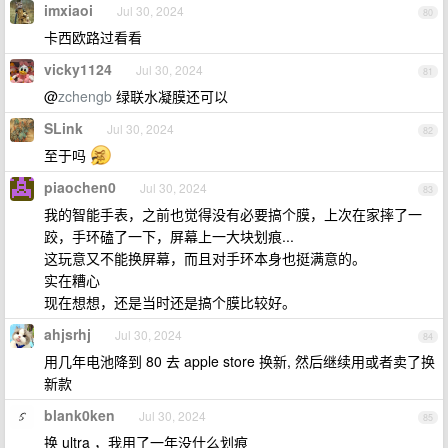
imxiaoi
Jul 30, 2024
80
卡西欧路过看看
vicky1124
Jul 30, 2024
81
@
zchengb
绿联水凝膜还可以
SLink
Jul 30, 2024
82
至于吗
piaochen0
Jul 30, 2024
83
我的智能手表，之前也觉得没有必要搞个膜，上次在家摔了一
跤，手环磕了一下，屏幕上一大块划痕...
这玩意又不能换屏幕，而且对手环本身也挺满意的。
实在糟心
现在想想，还是当时还是搞个膜比较好。
ahjsrhj
Jul 30, 2024
84
用几年电池降到 80 去 apple store 换新, 然后继续用或者卖了换
新款
blank0ken
Jul 30, 2024
85
换 ultra ，我用了一年没什么划痕