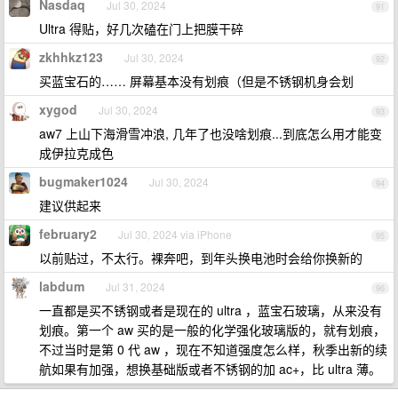
Nasdaq
Jul 30, 2024
91
Ultra 得贴，好几次磕在门上把膜干碎
zkhhkz123
Jul 30, 2024
92
买蓝宝石的…… 屏幕基本没有划痕（但是不锈钢机身会划
xygod
Jul 30, 2024
93
aw7 上山下海滑雪冲浪, 几年了也没啥划痕...到底怎么用才能变
成伊拉克成色
bugmaker1024
Jul 30, 2024
94
建议供起来
february2
Jul 30, 2024 via iPhone
95
以前贴过，不太行。裸奔吧，到年头换电池时会给你换新的
labdum
Jul 31, 2024
96
一直都是买不锈钢或者是现在的 ultra ，蓝宝石玻璃，从来没有
划痕。第一个 aw 买的是一般的化学强化玻璃版的，就有划痕，
不过当时是第 0 代 aw ，现在不知道强度怎么样，秋季出新的续
航如果有加强，想换基础版或者不锈钢的加 ac+，比 ultra 薄。