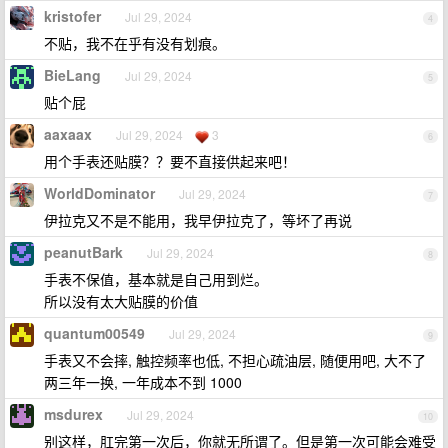
kristofer
Jul 29, 2024
4
不贴，我不在乎有没有划痕。
BieLang
Jul 29, 2024
5
贴个屁
aaxaax
Jul 29, 2024
3
6
用个手表还贴膜？？要不直接供起来吧！
WorldDominator
Jul 29, 2024
7
伊拉克又不是不能用，我早伊拉克了，等坏了再说
peanutBark
Jul 29, 2024
8
手表不保值，基本就是自己用到烂。
所以没有太大贴膜的价值
quantum00549
Jul 29, 2024
9
手表又不会摔, 触控频率也低, 不担心疏油层, 随便用吧, 大不了
两三年一换, 一年成本不到 1000
msdurex
Jul 29, 2024
10
别这样，肛完第一次后，你就无所谓了。但是第一次可能会难受