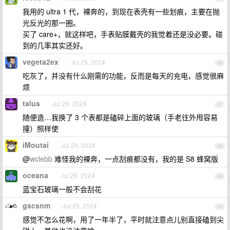
我用的 ultra 1 代，裸奔的，到现在表壳有一些划痕，主要在抛
光反光的那一圈。
买了 care+，就这样吧，手表贴膜戴壳的我觉着还是没必要。碰
到的几率其实还好。
vegeta2ex
Jul 29, 2024
46
吃灰了，并没有什么刚需的功能，反而是每天的充电，感觉很麻
烦
talus
Jul 29, 2024
47
随便造…我换了 3 个表都是磕碎上面的玻璃（手老往外甩容易
撞）照样使
iMoutai
Jul 29, 2024
48
@
wclebb
难怪我的裸奔，一点刮痕都没有，我的是 S8 蜂窝版
oceana
Jul 29, 2024
49
蓝宝石玻璃一般不会刮花
gscsnm
Jul 29, 2024
50
感觉不怎么花啊，用了一年半了，平时就注意点儿别直接磕到尖