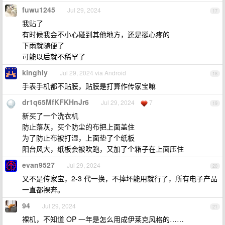
fuwu1245
Jul 29, 2024
17
我贴了
有时候我会不小心碰到其他地方，还是挺心疼的
下雨就随便了
可能以后就不稀罕了
kinghly
Jul 29, 2024 via Android
18
手表手机都不贴膜，贴膜是打算作传家宝嘛
dr1q65MfKFKHnJr6
Jul 29, 2024
7
19
新买了一个洗衣机
防止落灰，买个防尘的布把上面盖住
为了防止布被打湿，上面垫了个纸板
阳台风大，纸板会被吹跑，又加了个箱子在上面压住
evan9527
Jul 29, 2024
20
又不是传家宝，2-3 代一换，不摔坏能用就行了，所有电子产品
一直都裸奔。
94
Jul 29, 2024
21
裸机，不知道 OP 一年是怎么用成伊莱克风格的……