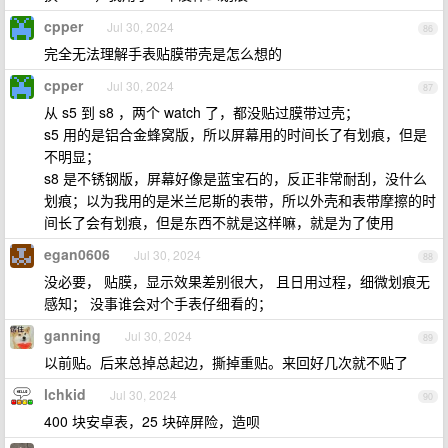
cpper
Jul 30, 2024
86
完全无法理解手表贴膜带壳是怎么想的
cpper
Jul 30, 2024
87
从 s5 到 s8 ，两个 watch 了，都没贴过膜带过壳；
s5 用的是铝合金蜂窝版，所以屏幕用的时间长了有划痕，但是
不明显；
s8 是不锈钢版，屏幕好像是蓝宝石的，反正非常耐刮，没什么
划痕；以为我用的是米兰尼斯的表带，所以外壳和表带摩擦的时
间长了会有划痕，但是东西不就是这样嘛，就是为了使用
egan0606
Jul 30, 2024
88
没必要， 贴膜，显示效果差别很大， 且日用过程，细微划痕无
感知； 没事谁会对个手表仔细看的；
ganning
Jul 30, 2024
89
以前贴。后来总掉总起边，撕掉重贴。来回好几次就不贴了
lchkid
Jul 30, 2024
90
400 块安卓表，25 块碎屏险，造呗