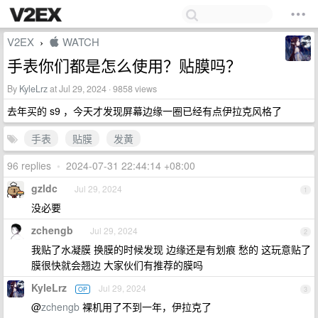
V2EX
 WATCH
›
手表你们都是怎么使用？贴膜吗？
By
KyleLrz
at Jul 29, 2024 · 9858 views
去年买的 s9 ，今天才发现屏幕边缘一圈已经有点伊拉克风格了
手表
贴膜
发黄
96 replies
•
2024-07-31 22:44:14 +08:00
gzldc
Jul 29, 2024
1
没必要
zchengb
Jul 29, 2024
2
我贴了水凝膜 换膜的时候发现 边缘还是有划痕 愁的 这玩意贴了
膜很快就会翘边 大家伙们有推荐的膜吗
KyleLrz
Jul 29, 2024
OP
3
@
zchengb
裸机用了不到一年，伊拉克了