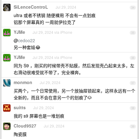
SiLenceControL
Jul 29, 2024
34
ultra 或者不锈钢 随便裸用 不会有一点划痕
铝那个屏幕真的 一周就伊拉克了
YJMe
Jul 29, 2024 via iPhone
35
@
cedoo22
另一种套娃😂
YJMe
Jul 29, 2024 via iPhone
36
同为 S9 ，刚买的时候带壳不贴膜，然后发现壳凸起来太多，左
右滑动很难受就不带了，完全裸奔。
monmon
Jul 29, 2024
37
买两个，一个日常使用，另一个放抽屉锁起来，这样永远有一个
全新的，而且不会在意另一个的划痕了🐶
suitts
Jul 29, 2024
38
我的 s9 屏幕也是一堆划痕
Cloud9527
Jul 29, 2024
39
陶瓷膜