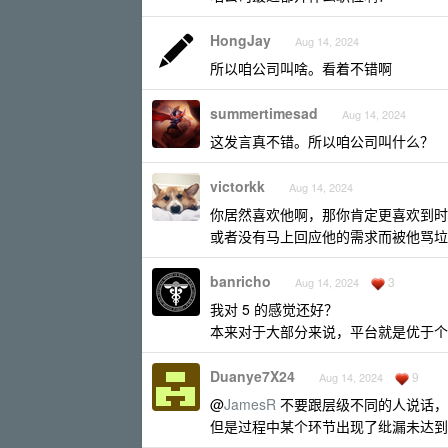
HongJay
Aug 14, 2024
所以咱公司叫啥。看着不错啊
summertimesad
Aug 14, 2024
这发言真不错。所以咱公司叫什么？
victorkk
Aug 14, 2024
你居然喜欢他啊，那你肯定更喜欢到时
或者没有马上回应他的需求而被他骂垃
banricho
3
Aug 14, 2024
我对 5 的感觉还好？
本来对于大部分来说，平台就是优于个
Duanye7X24
9
Aug 14, 2024
@
JamesR
不要跟层级不同的人说话，
但是过程中某个环节出现了纰漏未达到