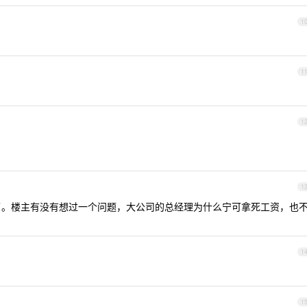
1
1
1
1
UA 罢了。楼主有没有想过一个问题，大公司的总经理为什么宁可拿死工资，也
1
1