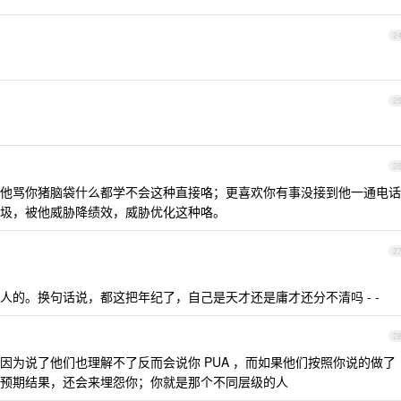
2
2
2
他骂你猪脑袋什么都学不会这种直接咯；更喜欢你有事没接到他一通电话
圾，被他威胁降绩效，威胁优化这种咯。
2
人的。换句话说，都这把年纪了，自己是天才还是庸才还分不清吗 - -
2
因为说了他们也理解不了反而会说你 PUA ，而如果他们按照你说的做了
预期结果，还会来埋怨你；你就是那个不同层级的人