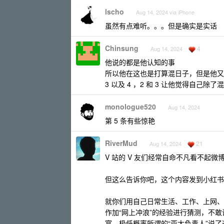
lscho
Aug 14, 2024 via iPhone
虽然有点难听。。。但是确实是实话
Chinsung
4
Aug 14, 2024
他说的都是他认知的事
所以他在这也是打算混日子，但是他又觉得
3 以及 4 ，2 和 3 让他觉得自
monologue520
Aug 14, 2024
第 5 条有些惊艳
RiverMud
21
Aug 14, 2024
V 站的 V 友们经常自命不凡看不起
但这么告诉你吧，这个内容发到小红书
就你们用自己日常生活、工作、上网、
作加“网上冲浪”的经验进行猜测，不敢说
宴，极低概率所谓的“亚太负责人”说了