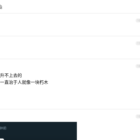

1
1
1
升不上去的
一直治于人就像一块朽木
1