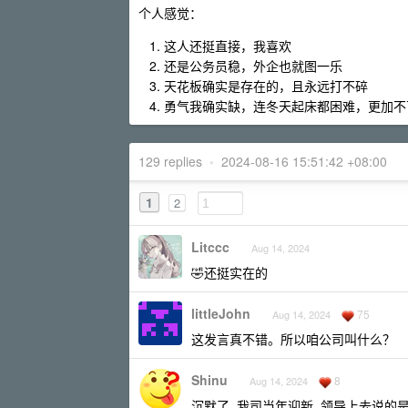
个人感觉：
这人还挺直接，我喜欢
还是公务员稳，外企也就图一乐
天花板确实是存在的，且永远打不碎
勇气我确实缺，连冬天起床都困难，更加不
129 replies
•
2024-08-16 15:51:42 +08:00
1
2
Litccc
Aug 14, 2024
🤣还挺实在的
littleJohn
75
Aug 14, 2024
这发言真不错。所以咱公司叫什么？
Shinu
8
Aug 14, 2024
沉默了, 我司当年迎新, 领导上去说的