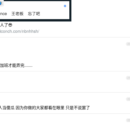
人了😎
agiconch.com/nbnhhsh/
2
能弄完.......
2
2
人当傻瓜 因为你做的大家都看在眼里 只是不说罢了
2