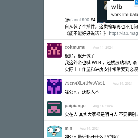
@
qianc1990
#4
自从装了个插件，这类缩写再也不用问
《能不能好好说话？》
https://lab.m
coltmumu
Aug 14, 2024
很好，很开诚了
我这外企也喊 WLB ，还楼层贴着标语
实际上工作量和进度安排常常要到必须加班才
73cn4XL4Ufv3V65L
Aug 14, 2024
啥公司，还缺人不
paipiange
Aug 14, 2024
实在人 其实大家都是明白人 不要把别
min
Aug 14, 2024
咱公司最近都开什么职位啊？