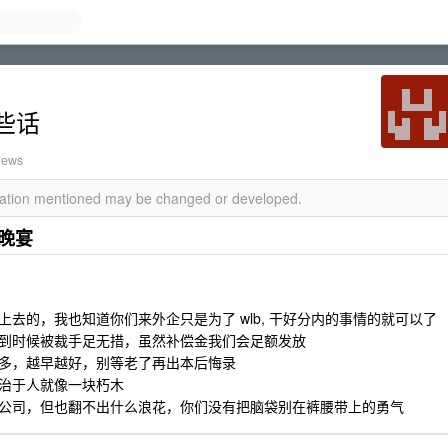
些话
iews
rmation mentioned may be changed or developed.
晚宴
去的，我也知道你们来外企只是为了 wlb, 干好分内的事情的就可以了
到时候被裁手足无措，虽然补偿金我们会足额发放
多，越早越好，别等老了再出本后悔录
治于人就像一块朽木
公司，但也翻不出什么浪花，你们没有把脑袋别在裤腰带上的勇气