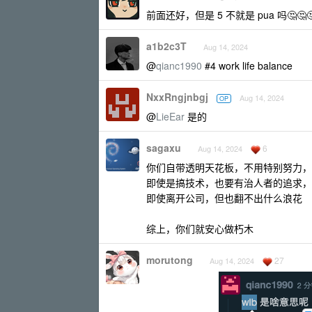
前面还好，但是 5 不就是 pua 吗🤔🤔
a1b2c3T
Aug 14, 2024
@
qianc1990
#4 work life balance
NxxRngjnbgj
Aug 14, 2024
OP
@
LieEar
是的
sagaxu
6
Aug 14, 2024
你们自带透明天花板，不用特别努力，
即使是搞技术，也要有治人者的追求，
即使离开公司，但也翻不出什么浪花
综上，你们就安心做朽木
morutong
27
Aug 14, 2024