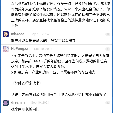
以后做啥的事情上你最好还是强硬一点；很多我们未涉及的领域
作为成年人都难以了解实际情况，何况一个未出社会的孩子，你
能祈望他能了解多什么程度；所以就他现在的认知完全不能做出
正确的选择，还是直接找个靠谱稳当的选择最少能保证下限能吃
上饭
mb4555
Sep 10, 2024
31
散养才能看出天赋 稍微引导就可以看出来
HeFengzz
Sep 10, 2024
32
> 如果是当选手，靠努力是无法得到结果的，这是完全由天赋觉
决定。如果在 14-18 岁的年龄段，且在当前所玩游戏的排位赛
达到顶尖水平，自然会有人联系你。
> 如果是赛事产业周边的事业，也需要不同的专业能力
〔总结还得多读书〕
话说，之前看到某俱乐部有个〔电竞劝退业务〕找不到链接了
dreamjn
Sep 10, 2024
33
找个网吧老板问问