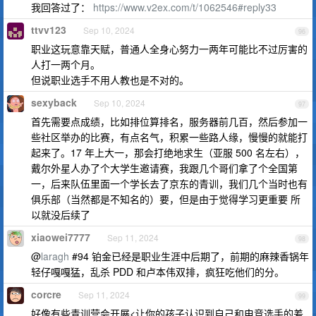
我回答过了：
https://www.v2ex.com/t/1062546#reply33
ttvv123
Sep 10, 2024
96
职业这玩意靠天赋，普通人全身心努力一两年可能比不过厉害的
人打一两个月。
但说职业选手不用人教也是不对的。
sexyback
Sep 10, 2024
97
首先需要点成绩，比如排位算排名，服务器前几百，然后参加一
些社区举办的比赛，有点名气，积累一些路人缘，慢慢的就能打
起来了。17 年上大一，那会打绝地求生（亚服 500 名左右），
戴尔外星人办了个大学生邀请赛，我跟几个哥们拿了个全国第
一，后来队伍里面一个学长去了京东的青训，我们几个当时也有
俱乐部（当然都是不知名的）要，但是由于觉得学习更重要 所
以就没后续了
xiaowei7777
Sep 11, 2024
98
@
laragh
#94 铂金已经是职业生涯中后期了，前期的麻辣香锅年
轻仔嘎嘎猛，乱杀 PDD 和卢本伟双排，疯狂吃他们的分。
corcre
Sep 11, 2024
99
好像有些青训营会开展<让你的孩子认识到自己和电竞选手的差