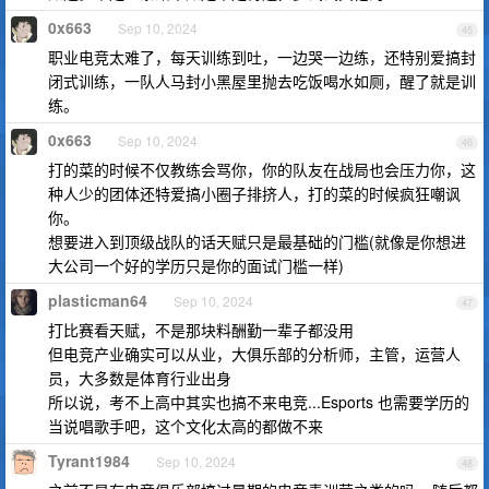
0x663
Sep 10, 2024
45
职业电竞太难了，每天训练到吐，一边哭一边练，还特别爱搞封
闭式训练，一队人马封小黑屋里抛去吃饭喝水如厕，醒了就是训
练。
0x663
Sep 10, 2024
46
打的菜的时候不仅教练会骂你，你的队友在战局也会压力你，这
种人少的团体还特爱搞小圈子排挤人，打的菜的时候疯狂嘲讽
你。
想要进入到顶级战队的话天赋只是最基础的门槛(就像是你想进
大公司一个好的学历只是你的面试门槛一样)
plasticman64
Sep 10, 2024
47
打比赛看天赋，不是那块料酬勤一辈子都没用
但电竞产业确实可以从业，大俱乐部的分析师，主管，运营人
员，大多数是体育行业出身
所以说，考不上高中其实也搞不来电竞...Esports 也需要学历的
当说唱歌手吧，这个文化太高的都做不来
Tyrant1984
Sep 10, 2024
48