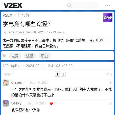
V2EX
问与答
›
学电竞有哪些途径？
By
TerraNova
at Sep 10, 2024 · 12713 views
未来方向如果孩子考不上高中，搞电竞（问他以后想干嘛？电竞）。
既然读书不是强项，做自己热爱的。
电竞
途径
职业
102 replies
•
2024-09-11 12:41:03 +08:00
Page 1
1
of 2
2
dispuri
Sep 10, 2024
1
一年之内能打到排位赛前一百吗，能的话自然有人找你了，不能
的话没什么天赋也打不出来
Sezxy
Sep 10, 2024
5
2
我觉得不如学汽修