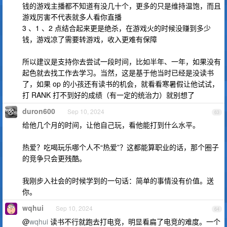
钱的游戏主播都不知道有没几十个，更多的只是维持温饱，而且
游戏厉害不代表就多人看你直播
3 、1 、2 点结合起来更是绝杀，在游戏火的时候没赚到多少
钱，游戏凉了需要转游戏，收入更难有保障
所以建议是支持你去尝试一段时间，比如半年、一年，如果没有
起色就去找工作去学习。当然，这是基于他当时已经是没读书
了，如果 op 的小孩还有读书的机会，就看看寒暑假让他试试，
打 RANK 打不到好的成绩（有一定的统治力）就别想了
duron600
Sep 10, 2024
63
给他几个月的时间，让他自己玩，看他能打到什么水平。
热爱？吃喝玩乐哪个人不“热爱”？这都能算职业的话，那个圈子
的竞争只会更残酷。
我刚步入社会的时候学到的一句话：简单的事情没有价值。送
你。
wqhui
Sep 10, 2024
64
@
wqhui
读书不行就跑去打电竞，明显看扁了电竞的难度。一个