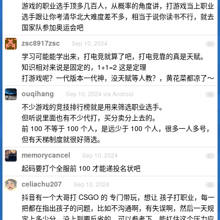
游戏的职业选手顶多几百人，从概率的角度讲，打游戏当上职业
选手跟让你考清华北大难度差不多，相当于说你读书不行，就去
国家队参加奥运会吧
zsc8917zsc
Sep 10, 2024
65
学习可能能学出来，打电竞就算了吧，打电竞靠的真是天赋。
知识相对来说是固定的，1+1=2 这是定理
打游戏呢？一代版本一代神，没天赋等人教？，黄花菜都凉了～
ouqihang
Sep 10, 2024 via Android
66
不少游戏的竞技排行榜就是用来筛选职业选手。
但听说里面也有不少代打，买分卖分上去的。
前 100 不等于 100 个人，是远少于 100 个人，很多一人多号，
但有天梯制度就很好筛选。
memorycancel
Sep 10, 2024
67
起码要打个全服前 100 才能递投名状吧
celiachu207
Sep 10, 2024
68
抖音有一个大哥打 CSGO 的 专门带玩，想让 孩子打职业，每一
把都在指出孩子的问题，比如不沟通啊，有失误啊，然后一天规
定上多少分，没上到要反省的。可以参考下，能扛住这个压力应