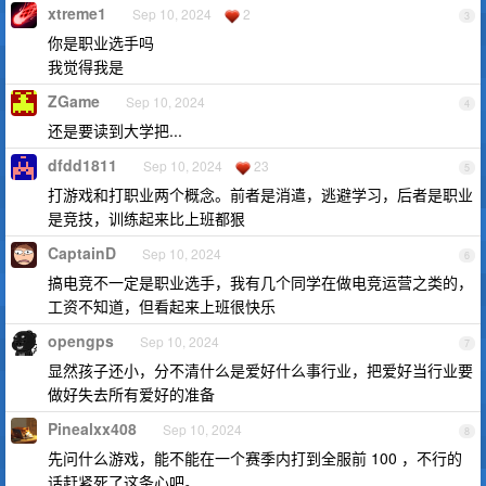
xtreme1
Sep 10, 2024
2
3
你是职业选手吗
我觉得我是
ZGame
Sep 10, 2024
4
还是要读到大学把...
dfdd1811
Sep 10, 2024
23
5
打游戏和打职业两个概念。前者是消遣，逃避学习，后者是职业
是竞技，训练起来比上班都狠
CaptainD
Sep 10, 2024
6
搞电竞不一定是职业选手，我有几个同学在做电竞运营之类的，
工资不知道，但看起来上班很快乐
opengps
Sep 10, 2024
7
显然孩子还小，分不清什么是爱好什么事行业，把爱好当行业要
做好失去所有爱好的准备
Pinealxx408
Sep 10, 2024
8
先问什么游戏，能不能在一个赛季内打到全服前 100 ，不行的
话赶紧死了这条心吧。