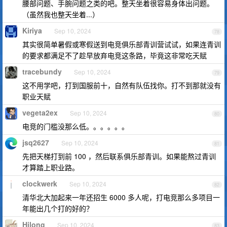
腰部问题、手腕问题之类的吧。整天坐着很容易身体出问题。
（虽然我也整天坐着...）
Kiriya
Sep 10, 2024
78
其实很简单暑假或寒假送到电竞俱乐部青训营试试，如果连青训
的要求都满足不了趁早放弃电竞这条路，毕竟这非常吃天赋
tracebundy
Sep 10, 2024
79
这不用学吧，打到国服前十，自然有队伍找你。打不到那就没有
职业天赋
vegeta2ex
Sep 10, 2024
80
电竞的门槛没那么低。。。。。。
jsq2627
Sep 10, 2024
81
先把天梯打到前 100 ，然后联系俱乐部青训。如果能熬过青训
才算踏上职业路。
clockwerk
Sep 10, 2024
82
清华北大加起来一年还招生 6000 多人呢，打电竞那么多项目一
年能出几个打的好的？
Hilong
Sep 10, 2024
83