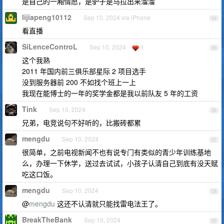
是自己的一厢情愿，是驴子是马拉出来溜溜
lijiapeng10112
Sep 10, 2024 via iPhone
54
看直播
SiLenceControL
Sep 10, 2024
1
55
这个我熟
2011 年国内前三俱乐部星际 2 项目选手
没到服务器前 200 不如找个班上一上
我现在能博士的一年的奖学金都是我以前队友 5 年的工资
Tink
Sep 10, 2024
56
兄弟，电竞说句不好听的，比搬砖都累
mengdu
Sep 10, 2024
57
很简单，之前电视新闻不也有说专门有类似的青少年训练基地
么，办理一下休学，送过去试试，小孩子认清自己到底有没天赋
吃这口饭。
mengdu
Sep 10, 2024
58
@
mengdu
这还不认清就只能找雷电法王了。
BreakTheBank
Sep 10, 2024
59