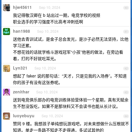
hjw45611
Sep 10, 2024
40
我记得敬汉卿在 b 站出过一期，电竞学校的视频
职业选手的学习强度不比高考冲刺低啊
han1988
Sep 10, 2024
41
送他去青训试试，是金子总会发光，是沙子必然无法坚持，比他
学习还累。
不想花钱的话就学格斗游戏冠军“小孩”他爸的做法，在旁边看
着，打的不好就吃耳光。
Lyn321
Sep 10, 2024
42
想起了 faker 说的那句话：“天才，只是见我的入场券”。不知道
你的孩子有没有这张券呢。
zenithar
Sep 10, 2024
43
送到电竞俱乐部办的电竞训练体验营体验一个星期，真有天赋余
生不愁没饭吃，如果不是那块料又不会读书也能从长计议。
luoyebuyu
Sep 10, 2024
44
赞同 9 楼。我想孩子单纯想玩游戏吧，对未来想做什么压根就不
知道。单走一条路不知走不走得通，多试试其他的