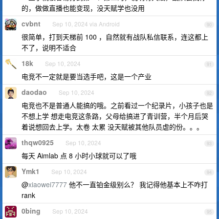
的，做做直播也能变现，没天赋学也没用
cvbnt
Sep 10, 2024 via Android
90
很简单，打到天梯前 100 ，自然就有战队私信联系，连这都上
不了，说明不适合
18k
Sep 10, 2024
91
电竞不一定就是要当选手吧，这是一个产业
daodao
Sep 10, 2024
92
电竞也不是普通人能搞的哦。之前看过一个纪录片，小孩子也是
不想上学 想走电竞这条路，父母给搞进了青训营，半个月后哭
着说想回去上学。太卷 太累 没天赋被其他队员虐的份。。。
thqw0925
Sep 10, 2024
93
每天 Aimlab 点 8 小时小球就可以了哦
Ymk1
Sep 10, 2024
94
@
xiaowei7777
他不一直铂金级别么？ 我记得他基本上不咋打
rank
0bing
Sep 10, 2024
95