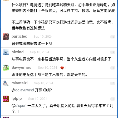
什么项目？电竞选手特别吃年龄和天赋，初中毕业正巅峰期，如
果短期内不能打上全服顶尖，可以往主持、教练、运营方向发展
不过得明确一下小孩是只喜欢打游戏还是热爱电竞，实不相瞒，
当年我也有这种想法
particlec
Sep 10, 2024
13
暑假或者寒假去试一下呗
hiwind
Sep 10, 2024
14
从事电竞也不一定非要当选手啊，当个从业者方向相对很多了
Sawyerhou
Sep 10, 2024
1
15
职业的电竞选手都不是学出来的，都是天生的。
miaotaizi
Sep 10, 2024
16
@
dejavuwind
开网吧呗?
lplplp
Sep 10, 2024
17
@
dispuri
一年太久了，真全职投入的话 职业天赋得半年甚至几
个月