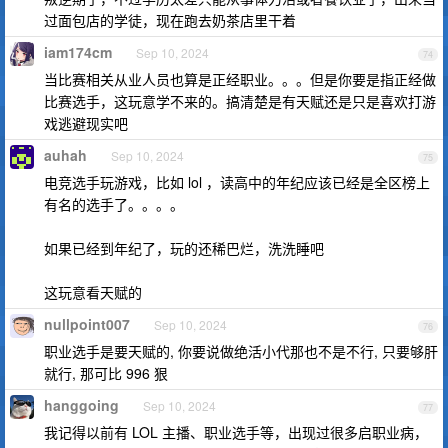
过面包店的学徒，现在跑去奶茶店里干着
iam174cm
Sep 10, 2024
74
当比赛相关从业人员也算是正经职业。。。但是你要是指正经做
比赛选手，这玩意学不来的。搞清楚是有天赋还是只是喜欢打游
戏逃避现实吧
auhah
Sep 10, 2024
75
电竞选手玩游戏，比如 lol ，读高中的年纪应该已经是全区榜上
有名的选手了。。。。
如果已经到年纪了，玩的还稀巴烂，洗洗睡吧
这玩意看天赋的
nullpoint007
Sep 10, 2024
76
职业选手是要天赋的, 你要说做绝活小代那也不是不行, 只要够肝
就行, 那可比 996 狠
hanggoing
Sep 10, 2024
77
我记得以前有 LOL 主播、职业选手等，出现过很多启职业病，