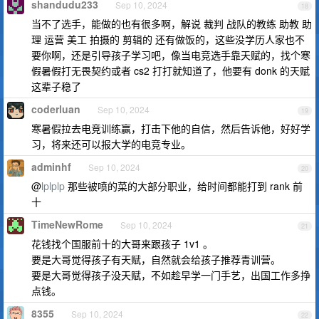
shandudu233
Sep 10, 2024
18
当不了选手，能做的也有很多啊，解说 裁判 战队的教练 助教 助
理 运营 美工 拍摄的 剪辑的 还有做饭的，这些没学历人家也不
要你啊，还是引导孩子学习吧，像当电竞选手靠天赋的，找个寒
假暑假打无畏契约或者 cs2 打打就知道了，他要有 donk 的天赋
这辈子稳了
coderluan
Sep 10, 2024
19
寒暑假拉去电竞训练赢，打击下他的自信，然后告诉他，好好学
习，将来还可以报大学的电竞专业。
adminhf
Sep 10, 2024
20
@
lplplp
那些被喷的菜的大部分职业，给时间都能打到 rank 前
十
TimeNewRome
Sep 10, 2024
21
花钱找个国服前十的大哥来跟孩子 1v1 。
要是大哥觉得孩子有天赋，自然就会给孩子推荐青训营。
要是大哥觉得孩子没天赋，不如趁早学一门手艺，出国工作多挣
点钱。
8355
Sep 10, 2024
22