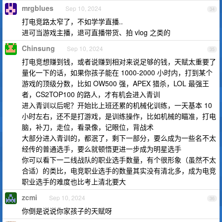
mrgblues
Sep 10, 2024
34
打电竞路太窄了，不如学学直播..
进可当游戏主播，退可直播带货、拍 vlog 之类的
Chinsung
Sep 10, 2024
35
打电竞想赚到钱，或者说赚到相对来说足够的钱，天赋太重要了
量化一下的话，如果你孩子能在 1000-2000 小时内，打到某个
游戏的顶级分数，比如 OW500 强，APEX 猎杀，LOL 最强王
者，CS2TOP100 的路人，才有机会进入青训
进入青训以后呢？开始比上班还累的机械化训练，一天基本 10
小时左右，还不是打游戏，是训练操作，比如机械的瞄准，打电
脑，补刀，走位，看录像，记眼位，背战术
大部分进入青训的，都泯了，剩下一部分，要么成为一些名不太
经传的普通选手，要么就顿悟更进一步成为明星选手
你可以看下一二线战队的职业选手数量，有个很形象（虽然不太
合适）的类比，电竞职业选手的数量其实没有清北多，成为电竞
职业选手的难度也比考上清北要大
zcmi
Sep 10, 2024
36
你倒是说说你家孩子的天赋呀