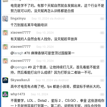
电竞是学不了的。有那个天赋自然就会发掘出来，这个行业不是
努力就可以的，没天赋再怎么训练都是白搭
lingxinyu
Sep 10, 2024 via Android
84
千万别报名某华电脑培训
xiaowei7777
Sep 10, 2024
85
有天赋的人自然会有人找你，没天赋趁早放弃
xiaowei7777
Sep 10, 2024
86
@
laragh
#70 麻辣香锅可是登顶过国服第一
xiaowei7777
Sep 10, 2024
87
@
opengps
#9 这个靠谱，让他持续打几天，首先看能不能坚
持，然后看能打出什么成绩？因为打职业二者缺一不可。
SkywalkerJi
Sep 10, 2024 via Android
88
高中才电竞有点晚了吧，fps 都是小孩哥，摸鼠标手柄长大的。
whp1473
Sep 10, 2024
89
不需要学，LOL 、Dota2 、星际 2 、CS:GO 、拳皇 这些游戏你
一上手就很容易打到第一、第二的，说明有天赋，战队会找你