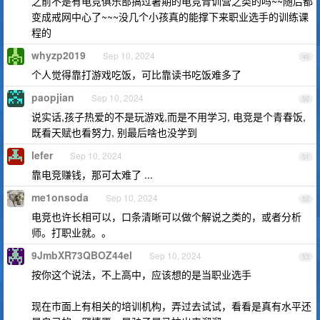
之前不是有电竞俱乐部搞过暑期的电竞青训营之类的吗~~随后都
变成戒网中心了~~~没几个小孩真的能撑下来职业选手的训练课
程的
whyzp2019
Sep 10, 2024
49
个人觉得靠打游戏吃饭，可比靠读书吃饭难多了
paopjian
Sep 10, 2024
50
说实话,孩子热爱的不是玩游戏,而是不用学习, 电竞是个青春饭,
既看天赋也看努力, 别最后啥也没学到
lefer
Sep 10, 2024
51
靠电竞赚钱，那可太难了 ...
me1onsoda
Sep 10, 2024
52
电竞也许长相可以，口条清晰可以做个解说之类的，或者分析
师。打职业就。。
9JmbXR73QBOZ44el
Sep 10, 2024
53
按你这个说法，不上高中，应该想的是当职业选手
现在市面上有相关的培训机构，弄过去试试，看看是真有水平还