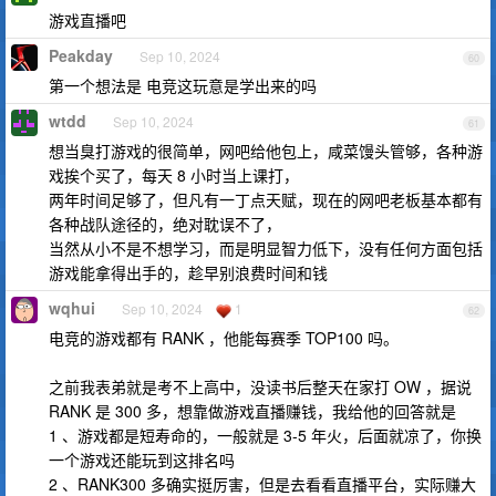
游戏直播吧
Peakday
Sep 10, 2024
60
第一个想法是 电竞这玩意是学出来的吗
wtdd
Sep 10, 2024
61
想当臭打游戏的很简单，网吧给他包上，咸菜馒头管够，各种游
戏挨个买了，每天 8 小时当上课打，
两年时间足够了，但凡有一丁点天赋，现在的网吧老板基本都有
各种战队途径的，绝对耽误不了，
当然从小不是不想学习，而是明显智力低下，没有任何方面包括
游戏能拿得出手的，趁早别浪费时间和钱
wqhui
Sep 10, 2024
1
62
电竞的游戏都有 RANK ，他能每赛季 TOP100 吗。
之前我表弟就是考不上高中，没读书后整天在家打 OW ，据说
RANK 是 300 多，想靠做游戏直播赚钱，我给他的回答就是
1 、游戏都是短寿命的，一般就是 3-5 年火，后面就凉了，你换
一个游戏还能玩到这排名吗
2 、RANK300 多确实挺厉害，但是去看看直播平台，实际赚大