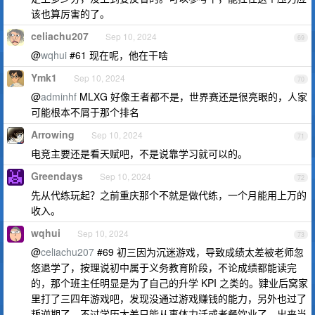
该也算厉害的了。
celiachu207
Sep 10, 2024
69
@
wqhui
#61 现在呢，他在干啥
Ymk1
Sep 10, 2024
70
@
adminhf
MLXG 好像王者都不是，世界赛还是很亮眼的，人家
可能根本不屑于那个排名
Arrowing
Sep 10, 2024
71
电竞主要还是看天赋吧，不是说靠学习就可以的。
Greendays
Sep 10, 2024
72
先从代练玩起？之前重庆那个不就是做代练，一个月能用上万的
收入。
wqhui
Sep 10, 2024
73
@
celiachu207
#69 初三因为沉迷游戏，导致成绩太差被老师忽
悠退学了，按理说初中属于义务教育阶段，不论成绩都能读完
的，那个班主任明显是为了自己的升学 KPI 之类的。肄业后窝家
里打了三四年游戏吧，发现没通过游戏赚钱的能力，另外也过了
叛逆期了，不过学历太差只能从事体力活或者餐饮业了，出来当