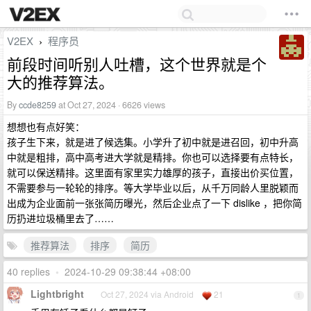
V2EX
程序员
›
前段时间听别人吐槽，这个世界就是个
大的推荐算法。
By
ccde8259
at Oct 27, 2024 · 6626 views
想想也有点好笑：
孩子生下来，就是进了候选集。小学升了初中就是进召回，初中升高
中就是粗排，高中高考进大学就是精排。你也可以选择要有点特长，
就可以保送精排。这里面有家里实力雄厚的孩子，直接出价买位置，
不需要参与一轮轮的排序。等大学毕业以后，从千万同龄人里脱颖而
出成为企业面前一张张简历曝光，然后企业点了一下 dislike ，把你简
历扔进垃圾桶里去了……
推荐算法
排序
简历
40 replies
•
2024-10-29 09:38:44 +08:00
Lightbright
Oct 27, 2024 via Android
21
1