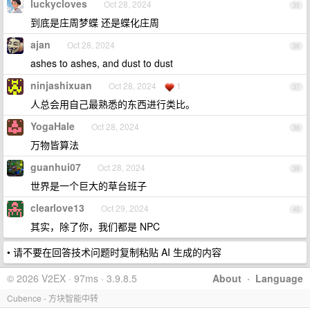
luckycloves
Oct 28, 2024
35
到底是庄周梦蝶 还是蝶化庄周
ajan
Oct 28, 2024
36
ashes to ashes, and dust to dust
ninjashixuan
Oct 28, 2024
1
37
人总会用自己最熟悉的东西进行类比。
YogaHale
Oct 28, 2024
38
万物皆算法
guanhui07
Oct 28, 2024
39
世界是一个巨大的草台班子
clearlove13
Oct 29, 2024
40
其实，除了你，我们都是 NPC
• 请不要在回答技术问题时复制粘贴 AI 生成的内容
© 2026 V2EX · 97ms · 3.9.8.5
About
·
Language
Cubence - 方块智能中转