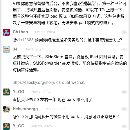
如果你愿意保留微信后台，不像我喜欢划掉后台，第一种已经可
用了，记得开启后台刷新，安装包的话，可以在 TG 上搜一下，
而且这种包还能实现 pad 模式（如果你用 B 方式，这种包也解
决了一些安卓机器比较老，无法安卓 pad 模式的缺陷）。
Ch1hao
Oct 31, 2024
40
@
zle12688
请问你的推送是如何实现的？证书自带推送认证？
34
Nov 1, 2024
41
之前记录了一下，SideStore 自签，微信改 iPad 同时登录，安
卓挂微信，SMSForwarder 转发通知，配合快捷指令前台微信的
时候暂停通知。
https://taosky.org/story/ios-dual-wechat/
YLGG
Nov 4, 2024
42
直接买证书 50 左右一年 现在 bark 都不用了
Heisenbergg
Jan 22, 2025
43
@
YLGG
那请问多开的微信不用 bark ，消息可以正常通知？
YLGG
Jan 23, 2025
44