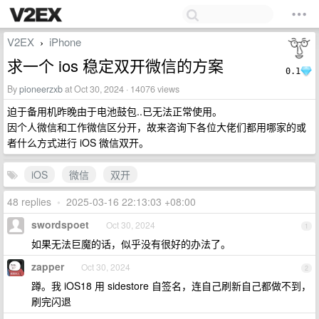
V2EX
iPhone
›
求一个 ios 稳定双开微信的方案
0.1
By
pioneerzxb
at Oct 30, 2024 · 14076 views
迫于备用机昨晚由于电池鼓包..已无法正常使用。
因个人微信和工作微信区分开，故来咨询下各位大佬们都用哪家的或
者什么方式进行 iOS 微信双开。
iOS
微信
双开
48 replies
•
2025-03-16 22:13:03 +08:00
swordspoet
Oct 30, 2024
1
如果无法巨魔的话，似乎没有很好的办法了。
zapper
Oct 30, 2024
2
蹲。我 iOS18 用 sidestore 自签名，连自己刷新自己都做不到，
刷完闪退