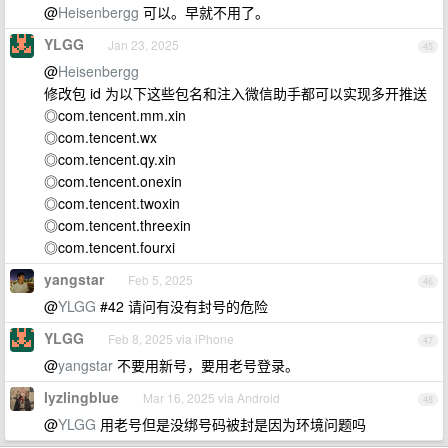
@
Heisenbergg
可以。早就不用了。
YLGG
Jan 23, 2025
45
@
Heisenbergg
修改包 id 为以下这些包名和注入微信助手都可以实现多开推送
◎com.tencent.mm.xin
◎com.tencent.wx
◎com.tencent.qy.xin
◎com.tencent.onexin
◎com.tencent.twoxin
◎com.tencent.threexin
◎com.tencent.fourxi
yangstar
Feb 5, 2025
46
@
YLGG
#42 请问有没有封号的危险
YLGG
Feb 8, 2025 via iPhone
47
@
yangstar
不要用新号，要用老号登录。
lyzlingblue
Mar 16, 2025 via Android
48
@
YLGG
用老号但是没绑号码被封是因为环境问题吗