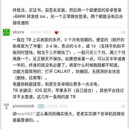
终极法，买证书，自签名安装，然后用一个超便宜的安卓登录
+BARK 转发给 ios ，另一个正常微信登录。两个都能没有后台
接收通知
skycs
Oct 30, 2024
1
28
一直在 TB 上买商家的多开，3 个月有效期的，便宜的（刚开的
新商家为了冲量） 2-4 块，贵点的 6-8 ，或 10 （支持手机和平
板同时登陆，相当于三开微信了），一般只买三个月，满三个月
再换一个，反正聊天不保存。如果想省事一点，可以买半年或者
一年的，终身的就没有必要了，商家什么时候跑路都不知道。
功能方面常用的：打开 CALLKIT ，防撤回，无感测好友状态
（删除，拉黑等）。
电量损耗能接受，和原生安卓相比费多一点点电，
TB 关键词：IOS 双开，苹果多开（自己组合），其他平台找过
并不太靠谱，这几年一直用的是 TB
pioneerzxb
Oct 30, 2024
OP
29
@
evan9527
这么看风险确实很大，老老实实搞个安卓机挂微信
是最靠谱的。。