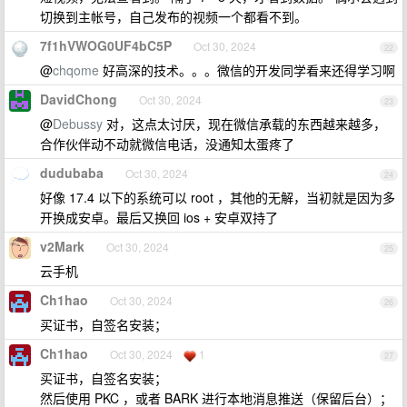
切换到主帐号，自己发布的视频一个都看不到。
7f1hVWOG0UF4bC5P
Oct 30, 2024
22
@
chqome
好高深的技术。。。微信的开发同学看来还得学习啊
DavidChong
Oct 30, 2024
23
@
Debussy
对，这点太讨厌，现在微信承载的东西越来越多，
合作伙伴动不动就微信电话，没通知太蛋疼了
dudubaba
Oct 30, 2024
24
好像 17.4 以下的系统可以 root ，其他的无解，当初就是因为多
开换成安卓。最后又换回 ios + 安卓双持了
v2Mark
Oct 30, 2024
25
云手机
Ch1hao
Oct 30, 2024
26
买证书，自签名安装；
Ch1hao
Oct 30, 2024
1
27
买证书，自签名安装；
然后使用 PKC ，或者 BARK 进行本地消息推送（保留后台）；