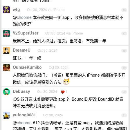
配个 se3 或者 13mini
wfg
Oct 30, 2024 via iPhone
16
@
chqome
本來就是同一個 app ，收多個帳號的消息根本就不
難實現吧？
V2SuperUser
Oct 30, 2024 via iPhone
17
我用不上，给别人搞过，砸壳，重签名，有效期一年
Dream4U
Oct 30, 2024
18
证书，一年一续
OumaeKumiko
Oct 30, 2024
19
入职腾讯微信部门，（听说）那里面的人 iPhone 都能随便多开
微信，应该是最稳妥的方法
Debussy
Oct 30, 2024
1
20
iOS 双开意味着需要更改 app 的 BoundID,更改 BoundID 就意
味着无法收到消息通知。
yufeng0681
Oct 30, 2024
21
@
chqome
#12 抖音切帐号，还是有些 bug 。我遇到的是收藏
短视频，无法查看到。 隔了 7 ~8 天，才看到数据。 偶尔会遇到