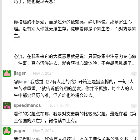
巧了，他也提过失恋：
'''
你描述的不是爱，而是过分的依赖感。确切地说，那是寄生心
理。没有别人你就无法生存，意味着你是个寄生者，而对方是寄
主。
'''
心流，在我看来它的大概意思就是说：只要你集中注意力专心做
一件事，真心沉浸进去，就会获得心流体验，不会胡思乱想了。
jiager
Nov 7, 2024
46
@
jiager
我感觉《少有人走的路》开篇还是挺震撼的，一句 “人
生苦难重重。”就告诉低谷期的朋友，你并不孤独，每个人的人
生中都会经历苦难，但苦难也终将会过去。
speedmancs
Nov 7, 2024
47
看你的兴趣点在哪，我是对文史类的比较感兴趣，最近在看《第
三帝国的兴亡》，微信读书上有。
jiager
Nov 7, 2024
48
我记得刷 v 站，好像有人推荐过一本关于两性关系的外文书，《