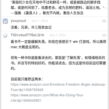
”美丽的少女在天地中不过和鲜花一样，或是被路边的脚步践
踏，或是时间到了，枯萎老去，成为丑陋的肥料，滋润土地。“ -
---强推 《蛊真人》，看完不内耗，重拾人生信念
youyouzi
Nov 7, 2024
69
活着，兄弟，许三观卖血记
TiQ1c0udTYSxLQ16
Nov 7, 2024
70
看书不一定能缓解失落，你现在很想买个 win 打游戏，所以推荐
mac 大概是没用的。
但有一种书你是能看进去的，那就是“了解失落”，和情绪相关的
书。并且写的特别好的，你能读进去。因为这是你目前迫切需要
的。
目前我只推荐这两本：
https://www.amazon.com/Emotions-Freedom-Anger-Jealousy-
Fear/dp/1938755928
https://www.amazon.com/What-Are-Doing-Your-
Life/dp/1846045851