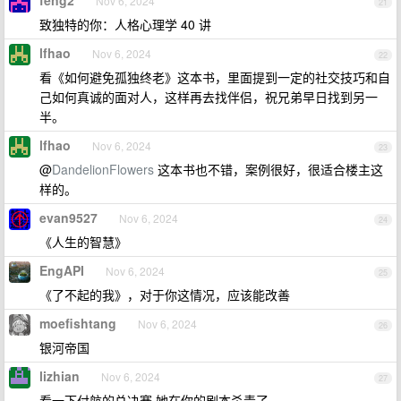
feng2
Nov 6, 2024
21
致独特的你：人格心理学 40 讲
lfhao
Nov 6, 2024
22
看《如何避免孤独终老》这本书，里面提到一定的社交技巧和自
己如何真诚的面对人，这样再去找伴侣，祝兄弟早日找到另一
半。
lfhao
Nov 6, 2024
23
@
DandelionFlowers
这本书也不错，案例很好，很适合楼主这
样的。
evan9527
Nov 6, 2024
24
《人生的智慧》
EngAPI
Nov 6, 2024
25
《了不起的我》，对于你这情况，应该能改善
moefishtang
Nov 6, 2024
26
银河帝国
lizhian
Nov 6, 2024
27
看一下付航的总决赛,她在你的剧本杀青了