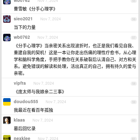
wb0762
Nov 7, 2024
55
曹雪敏《分手心理学》
sieo2021
Nov 7, 2024
56
当下的力量
wb0762
Nov 7, 2024
57
《分手心理学》当亲密关系出现波折时，也正是我们看见自我、
重建自我的契机！这是一本让你走出伤痛的理性疗愈书，从心理
学和脑科学角度，手把手教你在关系破裂后认清自己、对方和关
系。避免错误的解读和处理，活出真正的自己，拥有持久的爱与
亲密。
vipfts
Nov 7, 2024
58
《庞太师与我娘亲二三事》
doudou555
Nov 7, 2024
59
我最近在看百年孤独
klaas
Nov 7, 2024
60
墓后回忆录
nexklee
Nov 7, 2024
61