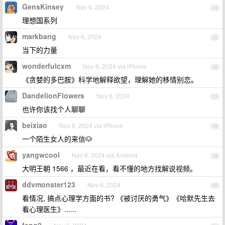
GensKinsey
Nov 6, 2024
14
理想国系列
markbang
Nov 6, 2024
15
当下的力量
wonderfulcxm
Nov 6, 2024 via iPhone
16
《贪婪的多巴胺》科学地解释欲望，理解她的移情别恋。
DandelionFlowers
Nov 6, 2024
17
也许你该找个人聊聊
beixiao
Nov 6, 2024 via iPhone
18
一个陌生女人的来信🐶
yangwcool
Nov 6, 2024 via Android
19
大明王朝 1566 ，最近在看，看不懂的地方找解说视频。
ddvmonster123
Nov 6, 2024
20
看情况, 搞点心理学方面的书? 《被讨厌的勇气》《哈默先生去
看心理医生》......