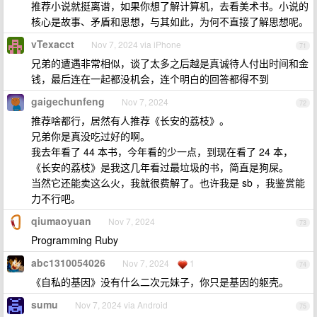
推荐小说就挺离谱，如果你想了解计算机，去看美术书。小说的
核心是故事、矛盾和思想，与其如此，为何不直接了解思想呢。
vTexacct
Nov 7, 2024 via iPhone
71
兄弟的遭遇非常相似，谈了太多之后越是真诚待人付出时间和金
钱，最后连在一起都没机会，连个明白的回答都得不到
gaigechunfeng
Nov 7, 2024
72
推荐啥都行，居然有人推荐《长安的荔枝》。
兄弟你是真没吃过好的啊。
我去年看了 44 本书，今年看的少一点，到现在看了 24 本，
《长安的荔枝》是我这几年看过最垃圾的书，简直是狗屎。
当然它还能卖这么火，我就很费解了。也许我是 sb ，我鉴赏能
力不行吧。
qiumaoyuan
Nov 7, 2024
73
Programming Ruby
abc1310054026
Nov 7, 2024
1
74
《自私的基因》没有什么二次元妹子，你只是基因的躯壳。
sumu
Nov 7, 2024 via Android
75