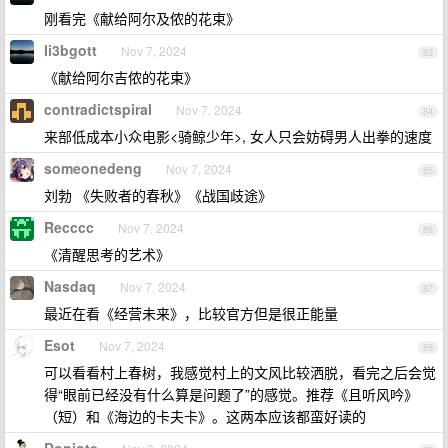
刚看完《献给阿尔及侬的花束》
li3bgott
Nov 7, 2024
83
《献给阿尔吉侬的花束》
contradictspiral
Nov 7, 2024
84
来部低成本小众电影<骑鲸少年>, 女人只会妨碍男人出拳的速度
someonedeng
Nov 7, 2024
85
刘勃 《失败者的春秋》《战国歧途》
Recccc
Nov 7, 2024
86
《清醒思考的艺术》
Nasdaq
Nov 7, 2024
87
最近在看《经营未来》，比较官方但是很正能量
Esot
Nov 7, 2024
88
可以看看村上春树，我感觉村上的文风比较洒脱，看完之后会觉
得“眼前已经没有什么算是问题了”的感觉。推荐《且听风吟》
（短）和《海边的卡夫卡》。这两本应该都蛮好读的