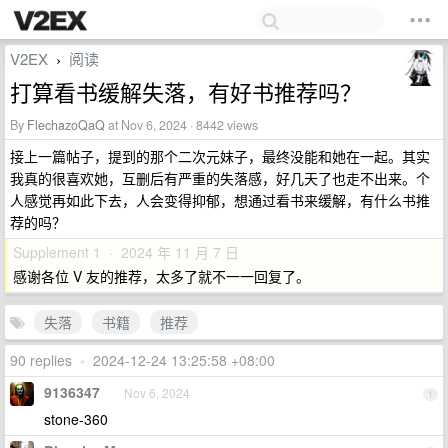
V2EX
阅读
›
打算看书缓解失落，有好书推荐吗？
By
FlechazoQaQ
at Nov 6, 2024 · 8442 views
接上一篇帖子，提到的那个二次元妹子，最终没能和她在一起。其实
我真的很喜欢她，互删后有严重的失落感，好几天了也走不出来。个
人感觉再如此下去，人会变得抑郁，想通过看书来缓解，有什么书推
荐的吗？
Supplement 1 · 2024 年 11 月 7 日
感谢各位 V 友的推荐，太多了就不一一回复了。
失落
书籍
推荐
90 replies
•
2024-12-24 13:25:58 +08:00
9136347
Nov 6, 2024
1
stone-360