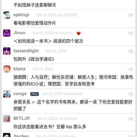
不如找妹子连麦聊聊天
spkingr
Nov 6, 2024 via Android
34
看电影哪怕爱情动作片
Jinun
Nov 6, 2024 via Android
1
35
＜如何阅读一本书＞ 阅读的四个层次
fastandlight
Nov 6, 2024
36
包刚升《政治学通论》
klamx
Nov 6, 2024
37
狼图腾：人与自然；解忧杂货铺：解惑人生；银河帝国：故事性
很强的科幻小说；理想国：哲学启发和思考
conge
Nov 6, 2024 via Android
PRO
38
亲密关系 <- 这个名字的书有两本，都读一读 下份恋爱就能更好
把握了
MrTLJH
Nov 6, 2024 via Android
39
你这状态能看进去书？豆瓣 top 那么多
YanSep
Nov 6, 2024 via iPhone
40