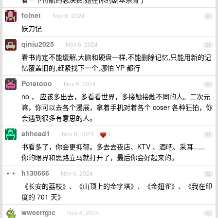
folnet
Nov 6, 2024
28
妖刀记
qiniu2025
Nov 6, 2024
29
看书肯定不能缓解,大脑和硬盘一样,不能删除记忆,只能用新的记
忆覆盖旧的,赶紧找下一个,哪怕 YP 都行
Potatooo
Nov 6, 2024
30
no ， 应该多出去，多看看世界，多接触接触不同的人。二次元
嘛，你可以去各个漫展，拿着手机对着各个 coser 各种狂拍，你
会遇到很多有意思的人。
ahhead1
Nov 6, 2024
1
31
书看多了，你会更抑郁。多去去夜店、KTV 、酒吧、采耳......
你的眼界和思路立马就打开了，最后你会好起来的。
h130666
Nov 6, 2024
32
《长安的荔枝》、《山顶上的金字塔》、《金翅雀》、《我在印
度的 701 天》
wweerrgtc
Nov 6, 2024
33