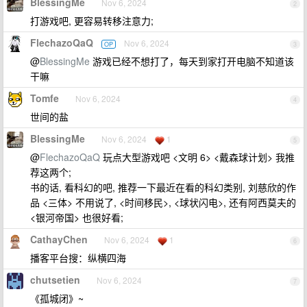
BlessingMe
Nov 6, 2024
2
打游戏吧, 更容易转移注意力;
FlechazoQaQ
Nov 6, 2024
OP
3
@
BlessingMe
游戏已经不想打了，每天到家打开电脑不知道该
干嘛
Tomfe
Nov 6, 2024
4
世间的盐
BlessingMe
Nov 6, 2024
1
5
@
FlechazoQaQ
玩点大型游戏吧 <文明 6> <戴森球计划> 我推
荐这两个;
书的话, 看科幻的吧, 推荐一下最近在看的科幻类别, 刘慈欣的作
品 <三体> 不用说了, <时间移民>, <球状闪电>, 还有阿西莫夫的
<银河帝国> 也很好看;
CathayChen
Nov 6, 2024
1
6
播客平台搜：纵横四海
chutsetien
Nov 6, 2024
7
《孤城闭》~