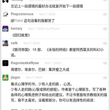
忘记上一段感情的最好办法就是开始下一段感情
Preposterous
Nov 7, 2024
41
@
Flobit
这句话看的我都哭了
hertzry
Nov 7, 2024 via iPhone
42
《回归故里》
valk
Nov 7, 2024
43
《银河帝国》 15 部、 《永恒的终结》都是阿西莫夫的科幻小
说。
KagurazakaNyaa
Nov 7, 2024
44
哥德尔、埃舍尔、巴赫：集异璧之大成
jiager
Nov 7, 2024
45
看点心理学的书，少有人走的路 、心流。
少有人走的路(心智成熟的旅程)，作者是个心理医生，写了各种
各样的心理焦虑例子和给出的建议，不过书里面有宗教相关的描
写，我不太喜欢，没看那部分，你可以有选择性的阅读：