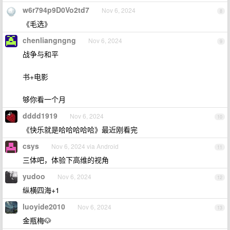
w6r794p9D0Vo2td7
Nov 6, 2024
8
《毛选》
chenliangngng
Nov 6, 2024
9
战争与和平
书+电影
够你看一个月
dddd1919
Nov 6, 2024
10
《快乐就是哈哈哈哈哈》最近刚看完
csys
Nov 6, 2024 via Android
11
三体吧，体验下高维的视角
yudoo
Nov 6, 2024
12
纵横四海+1
luoyide2010
Nov 6, 2024
13
金瓶梅🐶