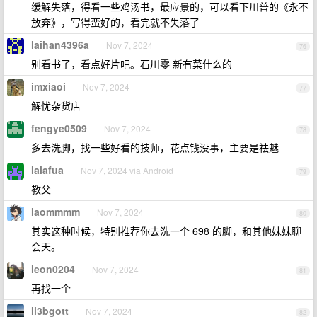
缓解失落，得看一些鸡汤书，最应景的，可以看下川普的《永不
放弃》，写得蛮好的，看完就不失落了
laihan4396a
Nov 7, 2024
76
别看书了，看点好片吧。石川零 新有菜什么的
imxiaoi
Nov 7, 2024
77
解忧杂货店
fengye0509
Nov 7, 2024
78
多去洗脚，找一些好看的技师，花点钱没事，主要是祛魅
lalafua
Nov 7, 2024 via Android
79
教父
laommmm
Nov 7, 2024
80
其实这种时候，特别推荐你去洗一个 698 的脚，和其他妹妹聊
会天。
leon0204
Nov 7, 2024
81
再找一个
li3bgott
Nov 7, 2024
82