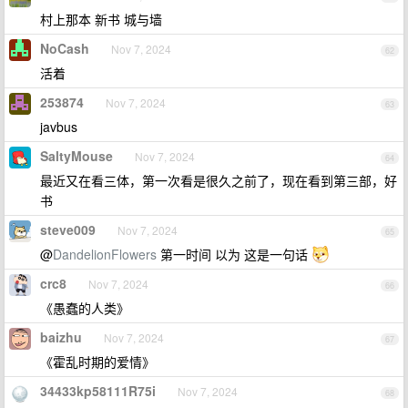
村上那本 新书 城与墙
NoCash
Nov 7, 2024
62
活着
253874
Nov 7, 2024
63
javbus
SaltyMouse
Nov 7, 2024
64
最近又在看三体，第一次看是很久之前了，现在看到第三部，好
书
steve009
Nov 7, 2024
65
@
DandelionFlowers
第一时间 以为 这是一句话
crc8
Nov 7, 2024
66
《愚蠢的人类》
baizhu
Nov 7, 2024
67
《霍乱时期的爱情》
34433kp58111R75i
Nov 7, 2024
68