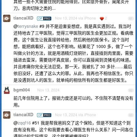
其他一些不大需要住院的能用得到，比如意外骨折，阑尾炎开
刀，息肉切除之类的...
tiancaiXD
Nov 13, 2024 via iPhone
2
OP
PRO
61
@
terrysnake
#9 并不是迫害妄想症，我是真实遇到过。我当时
还特地去了三甲医院，觉得三甲医院的医生会更加正规。看病缴
费，这个医生让我直接转给他，然后刷他的医保卡。这个当时
想，能把病看好，这个也不影响。结果花了 1000 多，做了一个
叫做火针的方法，就是用酒精灯烧铜针，直接插到肉里面，需要
插进去蛮深，需要烧坏真皮层，你可以直接闻到烫猪毛的味道。
并且疼痛你完全无法忍受。那一天，我被扎了 30 多针……最后
依旧没好，还遭了这么大的罪。从此，我再也不相信医生。你只
是没遇到坑人的医生，就单纯的相信所有的医生都是好医生。
bgm004
Nov 13, 2024
62
前几年住院用上了，报销力度还是可以的。不住院不清楚有没有
用。
tiancaiXD
Nov 13, 2024 via iPhone
OP
PRO
63
@
zqqf16
#51 我是帮我爸妈交了这个保险，但是不知道这个到
底有没有用。这个和我要去看心理医生有什么关系？问一问各位
遇到过的实际情况，这个就要被嘲讽吗？