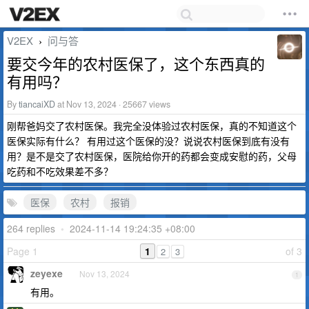
V2EX
问与答
›
要交今年的农村医保了，这个东西真的
有用吗？
By
tiancaiXD
at Nov 13, 2024 · 25667 views
刚帮爸妈交了农村医保。我完全没体验过农村医保，真的不知道这个
医保实际有什么？ 有用过这个医保的没？说说农村医保到底有没有
用？是不是交了农村医保，医院给你开的药都会变成安慰的药，父母
吃药和不吃效果差不多？
医保
农村
报销
264 replies
•
2024-11-14 19:24:35 +08:00
Page 1
1
of 3
2
3
zeyexe
Nov 13, 2024
1
有用。