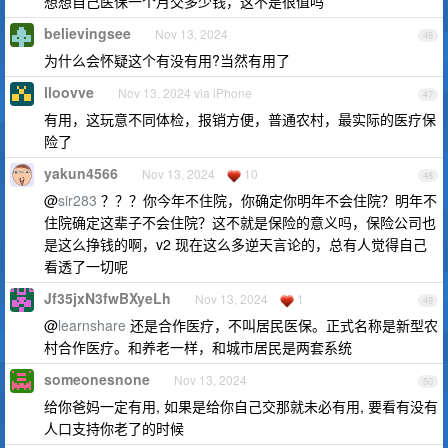
想想自己医保一个月交多少钱，这不是很值吗
believingsee
Nov 13, 2024
46
为什么会怀疑这个有没有用?当然有用了
lloovve
Nov 13, 2024 via iPhone
47
有用，这玩意不同体检，报销方便，普通农村，最实际的医疗保
险了
yakun4566
Nov 13, 2024
10
48
@
sir283
？？？你今年不住院，你确定你明年不会住院？明年不
住院确定这辈子不会住院？这不就是保险的意义吗，保险公司也
是这么挣钱的啊，v2 现在这么多逆天言论的，总有人觉得自己
看透了一切呢
Jf35jxN3fwBXyeLh
Nov 13, 2024
1
49
@
learnshare
还是合作医疗，不叫居民医保。正式名称是新型农
村合作医疗。和养老一样，和城市居民是两套系统
someonesnone
Nov 13, 2024
50
给你爸妈一定有用, 如果是给你自己交那就未必有用, 要看有没有
人口支持你老了的时候