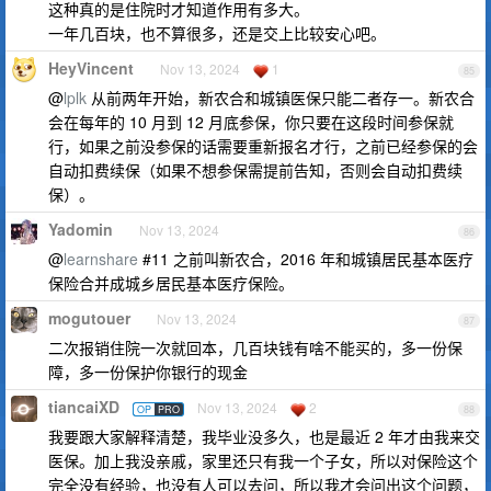
这种真的是住院时才知道作用有多大。
一年几百块，也不算很多，还是交上比较安心吧。
HeyVincent
Nov 13, 2024
1
85
@
lplk
从前两年开始，新农合和城镇医保只能二者存一。新农合
会在每年的 10 月到 12 月底参保，你只要在这段时间参保就
行，如果之前没参保的话需要重新报名才行，之前已经参保的会
自动扣费续保（如果不想参保需提前告知，否则会自动扣费续
保）。
Yadomin
Nov 13, 2024
86
@
learnshare
#11 之前叫新农合，2016 年和城镇居民基本医疗
保险合并成城乡居民基本医疗保险。
mogutouer
Nov 13, 2024
87
二次报销住院一次就回本，几百块钱有啥不能买的，多一份保
障，多一份保护你银行的现金
tiancaiXD
Nov 13, 2024
2
OP
PRO
88
我要跟大家解释清楚，我毕业没多久，也是最近 2 年才由我来交
医保。加上我没亲戚，家里还只有我一个子女，所以对保险这个
完全没有经验，也没有人可以去问，所以我才会问出这个问题，