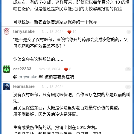
成左右，有的 7-8 成，这样算来，即使它以每年百分之 10 的增
幅在涨价，但是他还是算民众能买到的比较容易报销的保险
可以说是，新农合是普通家庭保命的一个保障
terrysnake
Nov 13, 2024
19
9
"是不是交了农村医保，医院给你开的药都会变成安慰的药，父
母吃药和不吃效果差不多？"
你怎么会有这种想法的……
zzz22333
Nov 13, 2024
2
10
@
terrysnake
#9 被迫害妄想症吧
learnshare
Nov 13, 2024
11
没有农村医保，只有居民医保吧。合作医疗之类的都是以前的叫
法。
居民医保这东西，大概是保险里对老百姓最有价值的类型。
用不到最好，因为没病没灾是好事。
生病或受伤住院的话，报销比例在 50% 左右。
报销几千块，和每年几百块保费，自己算一下吧。