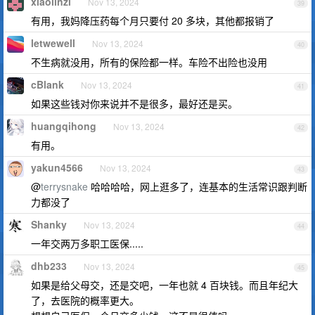
xiaolinzi
Nov 13, 2024
39
有用，我妈降压药每个月只要付 20 多块，其他都报销了
letwewell
Nov 13, 2024
40
不生病就没用，所有的保险都一样。车险不出险也没用
cBlank
Nov 13, 2024
41
如果这些钱对你来说并不是很多，最好还是买。
huangqihong
Nov 13, 2024
42
有用。
yakun4566
Nov 13, 2024
43
@
terrysnake
哈哈哈哈，网上逛多了，连基本的生活常识跟判断
力都没了
Shanky
Nov 13, 2024
44
一年交两万多职工医保.....
dhb233
Nov 13, 2024
45
如果是给父母交，还是交吧，一年也就 4 百块钱。而且年纪大
了，去医院的概率更大。