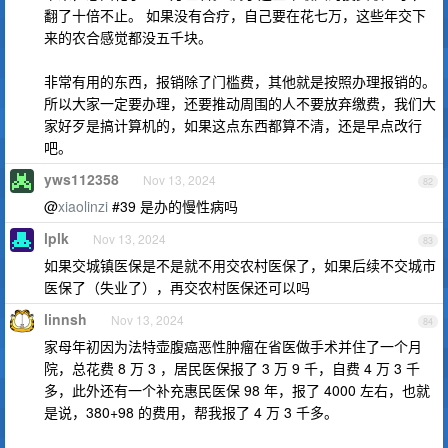
翻了十倍不止。 如果没有合疗，自己要在花七万，这些年交下
来的农合感觉都没五千块。
非常有用的东西，报销除了门槛费，其他就是按照办理报销的。
所以大家一定要办理，还要推动周围的人不要放弃缴费，我们大
家好歹是搞计算机的，如果这点东西都算不清，还是早点改行
吧。
yws112358
Nov 13, 2024
82
@
xiaolinzi
#39 是办的慢性病吗
lplk
Nov 13, 2024
83
如果交城镇医保是不是就不用交农村医保了，如果后续不交城市
医保了（失业了），再交农村医保还可以吗
linnsh
Nov 13, 2024
84
家母年初因为法特壶腹癌恶性肿瘤在省医做手术并住了一个月
院，总花费 8 万 3 ，居民医保报了 3 万 9 千，自费 4 万 3 千
多，此外还有一个补充惠民医保 98 年，报了 4000 左右，也就
是说，380+98 的费用，帮我报了 4 万 3 千多。