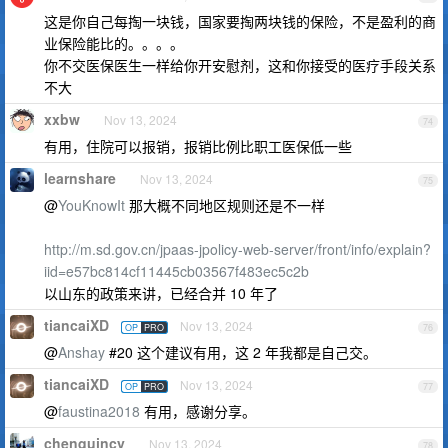
这是你自己每掏一块钱，国家要掏两块钱的保险，不是盈利的商
业保险能比的。。。。
你不交医保医生一样给你开安慰剂，这和你接受的医疗手段关系
不大
xxbw
Nov 13, 2024
74
有用，住院可以报销，报销比例比职工医保低一些
learnshare
Nov 13, 2024
75
@
YouKnowIt
那大概不同地区规则还是不一样
http://m.sd.gov.cn/jpaas-jpolicy-web-server/front/info/explain?
iid=e57bc814cf11445cb03567f483ec5c2b
以山东的政策来讲，已经合并 10 年了
tiancaiXD
Nov 13, 2024
OP
PRO
76
@
Anshay
#20 这个建议有用，这 2 年我都是自己交。
tiancaiXD
Nov 13, 2024
OP
PRO
77
@
faustina2018
有用，感谢分享。
chenquincy
Nov 13, 2024
78