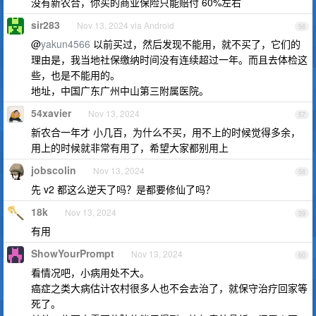
没有新农合，你买的商业保险只能赔付 60%左右
sir283
Nov 13, 2024 via Android
56
@
yakun4566
以前买过，然后发现不能用，就不买了，它们的
理由是，我当地社保缴纳时间没有连续超过一年。而且去体检这
些，也是不能用的。
地址，中国广东广州中山第三附属医院。
54xavier
Nov 13, 2024
57
新农合一年才 小几百，为什么不买，用不上的时候觉得多余，
用上的时候就非常有用了，希望大家都别用上
jobscolin
Nov 13, 2024
58
先 v2 都这么逆天了吗？是都要修仙了吗？
18k
Nov 13, 2024
59
有用
ShowYourPrompt
Nov 13, 2024
60
看情况吧，小病用处不大。
癌症之类大病估计农村很多人也不会去治了，就保守治疗回家等
死了。