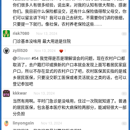
你们很多人有很多经验，说出来，对我的认知有很大帮助，感谢
你们。我目前什么保险都没交，还有什么保险值得帮父母交，你
们可以留言讲下吗？我可以自己去研究，不需要你们讲的很细，
只要提一下就行。像社保，农村养老保险这些……
risk7080
Nov 13, 2024
89
门诊基本没啥用 最大用途是住院
zylll520
Nov 13, 2024
1
90
@
iSteven
#54 我觉得是否是理解误会的问题，现在农村户口都
取消了，去户籍打印或换新的户口本就会发现上面写着居民家庭
户口，所以不存在显式的农村户口了吧，农村医保其实指的是城
乡居民医保，只要没交职工医保或者灵活就业之类的话，也可以
登记参加吧
kkkwar
Nov 13, 2024
91
当然有用啊。平时门急诊是没啥用，住过一次院就知道了。普通
的居民医保，包含基本医疗和大病保险两部分，能减轻很大一部
分负担
linyongxin
Nov 13, 2024
92