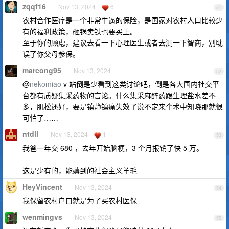
zqqf16
Nov 13, 2024
6
51
农村合作医疗是一个非常牛逼的保险，是国家对农村人口比较少
有的福利政策，砸锅卖铁也要买上。
至于你的顾虑，建议去看一下心理医生或者去测一下智商，别耽
误了你父母参保。
marcong95
Nov 13, 2024
52
@
nekomiao
v 站倒是少看到这类讨论吧，倒是各大国内社交平
台都有质疑集采药物的言论。什么集采麻醉药跟生理盐水差不
多，肌松还好，要是镇静镇痛失效了说不定来个术中知晓那就很
可怕了……
ntdll
Nov 13, 2024
1
53
我爸一年交 680 ，去年开始脑梗，3 个月报销了快 5 万。
这是少有的，能薅到的社会主义羊毛
HeyVincent
Nov 13, 2024
54
我保留农村户口就是为了买农村医保
wenmingvs
Nov 13, 2024
55