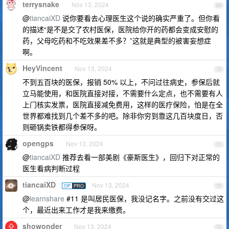
terrysnake
Nov 13, 2024
69
@
tiancaiXD
说你要看去心理医生这个说的确实严重了。但你看
的描述“是不是交了农村医保，医院给你开的药都会变成安慰的
药，父母吃药和不吃效果差不多？”这就是典型的被害妄想症
啊。
HeyVincent
Nov 13, 2024
70
不到五百块的医保，报销 50% 以上，不问过往病史，参保后就
立马能使用，和医院直接对接，不需要什么定点，也不需要有人
上门核实发票，医院直接减免费用，这样的医疗保险，怕是在全
世界都难找到几个差不多的吧。除非你穷到靠这几百块度日，否
则砸锅卖铁都得参保呀。
opengps
Nov 13, 2024
71
@
tiancaiXD
推荐去看一部美剧《豪斯医生》，回归下对正常的
医生看病判断过程
tiancaiXD
Nov 13, 2024
OP
PRO
72
@
learnshare
#11 是叫居民医保，我没记名字。之前没有交过这
个，最近出来工作才是我来缴费。
showonder
Nov 13, 2024
73