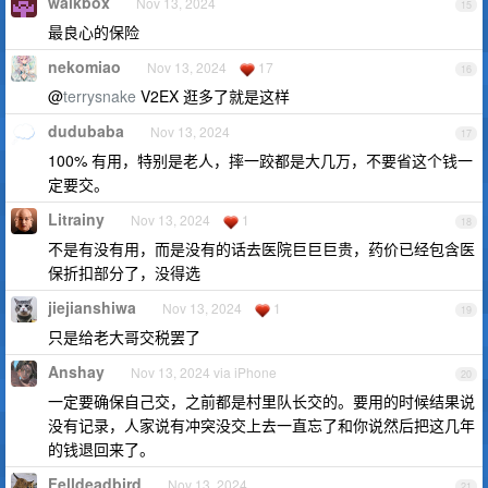
walkbox
Nov 13, 2024
15
最良心的保险
nekomiao
Nov 13, 2024
17
16
@
terrysnake
V2EX 逛多了就是这样
dudubaba
Nov 13, 2024
17
100% 有用，特别是老人，摔一跤都是大几万，不要省这个钱一
定要交。
Litrainy
Nov 13, 2024
1
18
不是有没有用，而是没有的话去医院巨巨巨贵，药价已经包含医
保折扣部分了，没得选
jiejianshiwa
Nov 13, 2024
1
19
只是给老大哥交税罢了
Anshay
Nov 13, 2024 via iPhone
20
一定要确保自己交，之前都是村里队长交的。要用的时候结果说
没有记录，人家说有冲突没交上去一直忘了和你说然后把这几年
的钱退回来了。
Felldeadbird
Nov 13, 2024
21