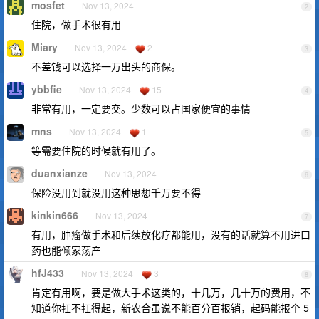
mosfet
Nov 13, 2024
2
住院，做手术很有用
Miary
Nov 13, 2024
2
3
不差钱可以选择一万出头的商保。
ybbfie
Nov 13, 2024
15
4
非常有用，一定要交。少数可以占国家便宜的事情
mns
Nov 13, 2024
1
5
等需要住院的时候就有用了。
duanxianze
Nov 13, 2024
6
保险没用到就没用这种思想千万要不得
kinkin666
Nov 13, 2024
7
有用，肿瘤做手术和后续放化疗都能用，没有的话就算不用进口
药也能倾家荡产
hfJ433
Nov 13, 2024
3
8
肯定有用啊，要是做大手术这类的，十几万，几十万的费用，不
知道你扛不扛得起，新农合虽说不能百分百报销，起码能报个 5