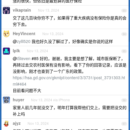
涨的很快，但依旧是最划算的医疗保险
vikaptain
Nov 13, 2024
93
交了这几百块你穷不了，如果得了重大疾病没有保险你是真的会
穷下去。
HeyVincent
Nov 13, 2024
94
@
zylll520
我也好久没了解过了，好像确实是你说的这样
lplk
Nov 13, 2024
95
@
iSteven
#85 好的，谢谢，我主要是想了解，城市医保断了，
再转过去交农村医保有没有影响，看下了你的回答记录，应该是
没影响，刚才也查到了一个广东的政策。
https://hsa.gd.gov.cn/gkmlpt/content/3/3731/post_3731303.ht
ml#464
目前看问题不大
huyer
Nov 13, 2024 via iPhone
96
家里人前几年就没交了，明年打算我帮他们交上，需要把没交的
补上吗
ajyz
Nov 13, 2024
97