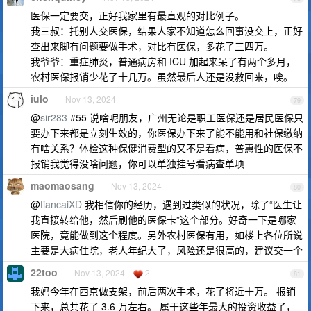
医保一定要交，正好我家里有最直观的对比例子。
我三叔：托别人交医保，结果人家不知道怎么回事没交上，正好
查出来脚有问题要做手术，对比有医保，多花了三四万。
我爷爷：重症肺炎，普通病房和 ICU 加起来呆了有两个多月，
农村医保报销少花了十几万。虽然最后人还是没救回来，唉。
iulo
Nov 13, 2024
79
@
sir283
#55 说啥呢朋友，广州无论是职工医保还是居民医保只
要办下来都是立刻生效的，你医保办下来了能不能用和社保缴纳
有啥关系？体检这种保健消费型的又不是看病，普惠性的医保不
报销我觉得没啥问题，你可以单独挂号看病查单项
maomaosang
Nov 13, 2024
80
@
tiancaiXD
我相信你的经历，遇到过类似的状况，除了“医生让
我直接转给他，然后刷他的医保卡”这个部分。好奇一下是哪家
医院，竟能做到这个程度。另外农村医保有用，如楼上各位所说
主要是大病住院，老人年纪大了，风险还是很高的，建议交一个
22too
Nov 13, 2024
2
81
我妈今年在西京做支架，前后两次手术，花了将近十万。 报销
下来，总共花了 3.6 万左右。 属于这些年最大的投资收益了，