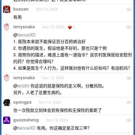
kuxuan
Nov 13, 2024
64
有用
terrysnake
Nov 13, 2024
2
65
@
tiancaiXD
1. 医院本来就不能保证百分百把病治好
2. 你遇到的医生，假设他是不好的，那也只是个例
3. 按照你的描述，难道上面有一道指令？说农村医保就给安慰剂
的药？你觉得合理吗？
4. 如果是医生个人行为，这样做对他有什么好处吗？有动机吗？
terrysnake
Nov 13, 2024
66
@
sir283
你这说的就是保险的定义啊，分散风险。
另外，人老了总要生病的。
opengps
Nov 13, 2024
67
住一次院就立刻体会到有保险和无保险的差距了
guozesheng
Nov 13, 2024
68
@
tiancaiXD
有用。你这确定是正规三甲？