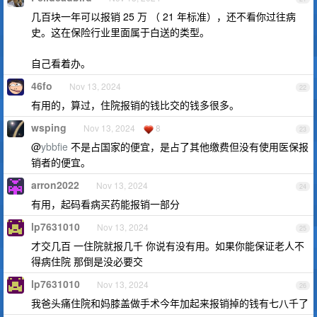
几百块一年可以报销 25 万 （ 21 年标准），还不看你过往病
史。这在保险行业里面属于白送的类型。
自己看着办。
46fo
Nov 13, 2024
22
有用的，算过，住院报销的钱比交的钱多很多。
wsping
Nov 13, 2024
8
23
@
ybbfie
不是占国家的便宜，是占了其他缴费但没有使用医保报
销者的便宜。
arron2022
Nov 13, 2024
24
有用，起码看病买药能报销一部分
lp7631010
Nov 13, 2024
25
才交几百 一住院就报几千 你说有没有用。如果你能保证老人不
得病住院 那倒是没必要交
lp7631010
Nov 13, 2024
26
我爸头痛住院和妈膝盖做手术今年加起来报销掉的钱有七八千了