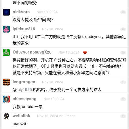
理不同的服务
nicksors
Nov 18, 2024
48
没有人提及 极空间 吗？
lyfeixue316
Nov 18, 2024
49
阻止我不用飞牛当主力的就是飞牛没有 cloudsync ，其他都满足
我的需求
Od37v61n5s89gXx8
Nov 18, 2024
1
50
黑裙挺好的啊，开机在 2 分钟左右，不要装影响休眠的套件就可
以正常休眠了，CPU 频率也可以动态调节。唯一不完美的地方
就是不支持睿频，只能在最大和最小频率之间动态调节
lengrongec
Nov 18, 2024
51
@
july1995
哈哈哈，终于找到一个同样方案的达人
cheeseyang
Nov 18, 2024
52
我投 unraid 一票
wellblink
Nov 18, 2024 via iPhone
53
macOS