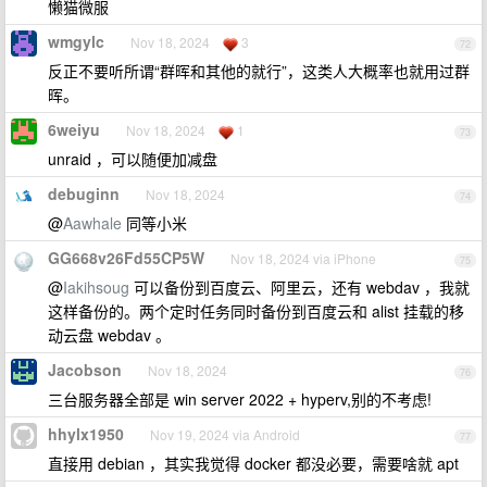
懒猫微服
wmgylc
Nov 18, 2024
3
72
反正不要听所谓“群晖和其他的就行”，这类人大概率也就用过群
晖。
6weiyu
Nov 18, 2024
1
73
unraid ，可以随便加减盘
debuginn
Nov 18, 2024
74
@
Aawhale
同等小米
GG668v26Fd55CP5W
Nov 18, 2024 via iPhone
75
@
Iakihsoug
可以备份到百度云、阿里云，还有 webdav ，我就
这样备份的。两个定时任务同时备份到百度云和 alist 挂载的移
动云盘 webdav 。
Jacobson
Nov 18, 2024
76
三台服务器全部是 win server 2022 + hyperv,别的不考虑!
hhylx1950
Nov 19, 2024 via Android
77
直接用 debian ，其实我觉得 docker 都没必要，需要啥就 apt