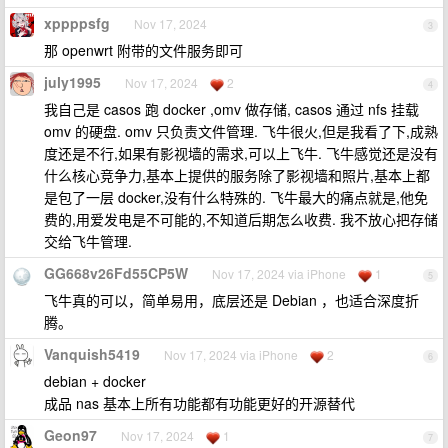
xppppsfg
Nov 17, 2024
3
那 openwrt 附带的文件服务即可
july1995
Nov 17, 2024
2
4
我自己是 casos 跑 docker ,omv 做存储, casos 通过 nfs 挂载
omv 的硬盘. omv 只负责文件管理. 飞牛很火,但是我看了下,成熟
度还是不行,如果有影视墙的需求,可以上飞牛. 飞牛感觉还是没有
什么核心竞争力,基本上提供的服务除了影视墙和照片,基本上都
是包了一层 docker,没有什么特殊的. 飞牛最大的痛点就是,他免
费的,用爱发电是不可能的,不知道后期怎么收费. 我不放心把存储
交给飞牛管理.
GG668v26Fd55CP5W
Nov 17, 2024 via iPhone
1
5
飞牛真的可以，简单易用，底层还是 Debian ，也适合深度折
腾。
Vanquish5419
Nov 17, 2024 via iPhone
2
6
debian + docker
成品 nas 基本上所有功能都有功能更好的开源替代
Geon97
Nov 17, 2024
1
7