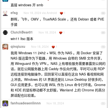
直接 windows 开 smb
efsg
Nov 18, 2024 via Android
1
68
群晖，飞牛，OMV ，TrueNAS Scale ，还有 Debian 或者 PVE
手搓
ClutchBear01
Nov 18, 2024
1
69
win11 ltsc 版本
qinqiuxu
Nov 18, 2024
1
70
我用 Windows 11 24h2 + WSL 作为 NAS 。用 Docker 安装了
NAS 版迅雷作为下载器，用 Windows 自带的 SMB 文件共享，
用 Wireguard 作为 VPN 。NAS 上有哪些服务需要暴露到公网的
话，就在公网服务器上用 Caddy 作反向代理。平时可以用 RDP
远程连接到电脑操作，回到家可以直接在这台 NAS 看视频和网
上冲浪。Windows 的 UI 界面还是比 Linux Desktop 好很多的，
GUI 应用更多，也可以用 WSL 作为 Linux 命令行环境。Gnome
和 KDE 的鼠标移动都不太舒服，Wanland 上的 Chrome 的高分
屏适配也比较差。
fanhuadesenlinnn
Nov 18, 2024
71