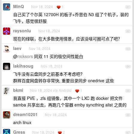
MinQ
Nov 18, 2024
1
61
自己买了个尔英 12700H 的板子+乔思伯 N3 组了个机子，装的
飞牛，感觉很舒服
raysonlu
Nov 18, 2024
62
现在的绿联，在大多数使用情景，应该没啥可圈可点了吧？
laev
Nov 18, 2024
63
@
nicksors
同双 11 买的极空间性能白
Iakihsoug
Nov 18, 2024
64
飞牛没有云盘同步之前基本不考虑吧?
群辉百度网盘转存非常快, 重要目录同步 onedrive 这些
bkmi
Nov 18, 2024 via Android
1
65
我直接 PVE ，zfs 组镜像，其中一个 LXC 跑 docker 把文件
samba 共享出去，再跑几个容器 emby syncthing alist 之类的
dream10201
Nov 18, 2024
66
arch linux
Gress
Nov 18, 2024
2
67