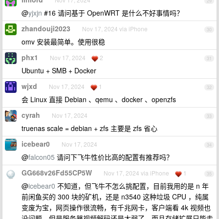
29
@
yjxjn
#16 请问基于 OpenWRT 是什么不好事情吗？
zhandouji2023
Nov 17, 2024 via iPhone
30
omv 安装最简单。使用很稳
phx1
Nov 17, 2024
2
31
Ubuntu + SMB + Docker
wjxd
Nov 17, 2024
1
32
会 Linux 直接 Debian 、qemu 、docker 、openzfs
cyrah
Nov 17, 2024
33
truenas scale = debian + zfs 主要是 zfs 省心
icebear0
Nov 17, 2024
34
@
falcon05
请问下飞牛性价比高的配置有推荐吗？
GG668v26Fd55CP5W
Nov 17, 2024 via iPhone
1
35
@
icebear0
不知道，但飞牛不怎么挑配置，目前我用的是 n 年
前闲鱼买的 300 块的矿机，还是 n3540 这种垃圾 CPU ，纯属
变废为宝，网页操作很流畅，有千兆网卡，客户端看 4k 视频也
没问题，但是服务器视频解码还是太弱了，而且存储扩展只能走