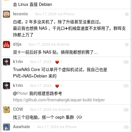
会 Linux 直接 Debian
leconio
Nov 17, 2024 via iPhone
8
白裙，2 年多没关机了，除了升级甚至没重启过。
最近我也想换 NAS ，千兆口➕机械盘速度不太够用了。群晖支
持都上万了
d3js
Nov 17, 2024 via Android
9
双十一前后好多 NAS 贴，搞得我都想折腾了…
k1rin
Nov 17, 2024
1
10
TrueNAS Core 可以单开个虚拟机试试，我自己也是
PVE+NAS+Debian 来的
k1rin
Nov 17, 2024
1
11
@
Ploter
我的搭建思路参考
https://github.com/firemakergk/aquar-build-helper
COW
Nov 17, 2024 via Android
12
找三个旧电脑，搭一个 ceph 集群（🐶
Aawhale
Nov 17, 2024 via iPhone
13