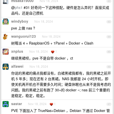
misaka19000
Nov 18, 2024
42
@
phx1
#31 好奇问一下这种搭配，硬件是怎么弄的？直接买成
品吗，还是自己攒机
windyboy
Nov 18, 2024
43
pve 上做 nas ?
wanguorui123
Nov 18, 2024
44
树莓派 4 + RaspbianOS + 1Panel + Docker + Clash
xnplus
Nov 18, 2024
1
45
继续黑裙呗，pve 不是自带 docker ，ct
alfawei
Nov 18, 2024
46
你说的黑裙的痛点我都没有，白裙黑裙我都有，我的黑裙之前开
机 5 年多；现在还有 2 台黑裙。NAS 我都是 24 小时开机，即
使关机再开机也不需要多久时间；硬盘休眠也从来不是我考虑的
问题。我的黑裙之前有跑了 30+的 docker ~; nas 前三个重要的
是稳定，稳定，稳定。
sastar
Nov 18, 2024
1
47
PVE 下面加入了 TrueNas+Debian ，Debian 下通过 Docker 管