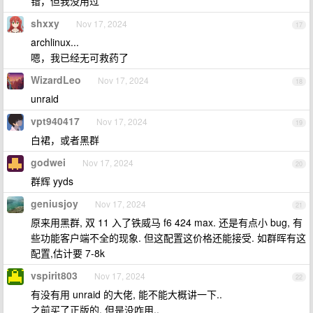
错，但我没用过
shxxy
Nov 17, 2024
17
archlinux...
嗯，我已经无可救药了
WizardLeo
Nov 17, 2024
18
unraid
vpt940417
Nov 17, 2024
19
白裙，或者黑群
godwei
Nov 17, 2024
20
群辉 yyds
geniusjoy
Nov 17, 2024
21
原来用黑群, 双 11 入了铁威马 f6 424 max. 还是有点小 bug, 有
些功能客户端不全的现象. 但这配置这价格还能接受. 如群晖有这
配置,估计要 7-8k
vspirit803
Nov 17, 2024
22
有没有用 unraid 的大佬, 能不能大概讲一下..
之前买了正版的, 但是没咋用..