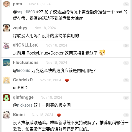
pota
Nov 18, 2024
54
@
vspirit803
#27 加了校验盘的情况下需要额外准备一个 ssd 的
缓存盘，裸写的话达不到单盘最大速度
zephyy
Nov 18, 2024
55
绿联没人用吗？设计的蛮简单实用的
0NGNLLLer0
Nov 18, 2024
56
之前用 RockyLinux+Docker 这两天换到绿联了
Fluctuations
Nov 18, 2024
57
@
leconio
万兆这么快的速度应该是内网用吧？
GabrielxD
Nov 18, 2024
1
58
unRAID
qinfengge
Nov 18, 2024
59
@
nicksors
双十一刚买的极空间
Binini
Nov 18, 2024
1
60
没人推荐威联通嘛。群晖新系统不支持硬解了，推荐度稍微低一
丢丢，如果没有需要的话群晖还是可以的。