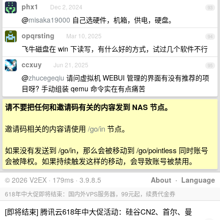
phx1
Dec 2, 2024
93
@
misaka19000
自己选硬件，机箱，供电，硬盘。
opqrsting
Mar 10, 2025
94
飞牛磁盘在 win 下读写，有什么好的方式，试过几个软件不行
ccxuy
Jun 21, 2025
95
@
zhucegeqiu
请问虚拟机 WEBUI 管理的界面有没有推荐的项
目呀? 手动组装 qemu 命令实在有点痛苦
请不要把任何和邀请码有关的内容发到 NAS 节点。
邀请码相关的内容请使用
/go/in
节点。
如果没有发送到 /go/in，那么会被移动到 /go/pointless 同时账号
会被降权。如果持续触发这样的移动，会导致账号被禁用。
© 2026 V2EX · 179ms · 3.9.8.5
About
·
Language
618年中大促即将结束：国内外VPS服务器，99元起，续费代金券
[即将结束] 腾讯云618年中大促活动：硅谷CN2、首尔、曼