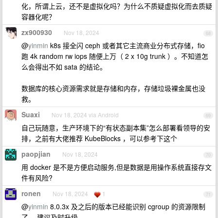
化，所谓上云，还不是虚拟化吗？为什么不质疑虚拟化而去质疑
容器化呢？
zx900930
Nov 18, 2024
68
@
yinmin
k8s 接全闪 ceph 或者其它主流商业分布式存储，fio
跑 4k random rw iops 随便上万（ 2 x 10g trunk ）。不知道怎
么会得出不如 sata 的结论。
数据库的核心资源需求就是存储和内存，存储垃圾裸金属也没
救。
Suaxi
Nov 18, 2024 via Android
69
自己玩随意，生产环境下的“有状态副本集”怎么部署看领导的安
排，之前有大佬推荐 KubeBlocks ，可以参考下这个
paopjian
Nov 18, 2024
70
用 docker 是不是方便启动服务,但是数据是用操作系统直接存文
件有风险?
ronen
Nov 18, 2024
1
71
@
yinmin
8.0.3x 及之后的版本已经能识别 cgroup 的资源限制
了。 建议及时升级。