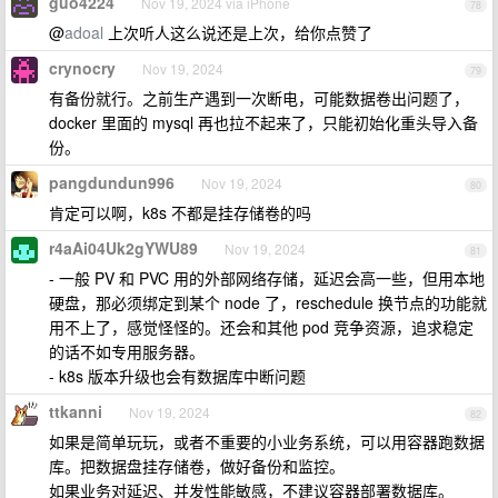
guo4224
Nov 19, 2024 via iPhone
78
@
adoal
上次听人这么说还是上次，给你点赞了
crynocry
Nov 19, 2024
79
有备份就行。之前生产遇到一次断电，可能数据卷出问题了，
docker 里面的 mysql 再也拉不起来了，只能初始化重头导入备
份。
pangdundun996
Nov 19, 2024
80
肯定可以啊，k8s 不都是挂存储卷的吗
r4aAi04Uk2gYWU89
Nov 19, 2024
81
- 一般 PV 和 PVC 用的外部网络存储，延迟会高一些，但用本地
硬盘，那必须绑定到某个 node 了，reschedule 换节点的功能就
用不上了，感觉怪怪的。还会和其他 pod 竞争资源，追求稳定
的话不如专用服务器。
- k8s 版本升级也会有数据库中断问题
ttkanni
Nov 19, 2024
82
如果是简单玩玩，或者不重要的小业务系统，可以用容器跑数据
库。把数据盘挂存储卷，做好备份和监控。
如果业务对延迟、并发性能敏感，不建议容器部署数据库。