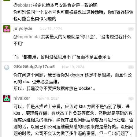
@
abolast
指定包版本号安装肯定是一致的啊
你可别说同一个版本号也可能被篡改过这种话哦，你们容器镜像
也可能会出类似问题的
julyclyde
Nov 19, 2024
88
@
importmeta
其实最大的问题就是“你只会”、“没考虑过我什么
不用”
而，“都能用，暂时没碰见用不了”反而不是主要矛盾
GBdG6clg2Jy17ua5
Nov 19, 2024
89
你在问这个问题，我觉得你对 docker 还是不是很熟，而且你公
司的 dba 也未必会运维。
所以，我建议你不要把数据库放在 docker 。
nivalxer
Nov 19, 2024
90
可以，但是从描述上来看，应该对 k8s 方面不是特别了解，进
k8s ，要理解存储、有状态工作负载等概念，然后就是基础的数
据库运维相关的操作，确保在出现问题后能够及时进行处理，否
则的话，以自己和公司运维最熟悉的经验来做是最好的。没出问
题的时候，公司不会认为做了多牛逼的事情，但一旦出问题了，