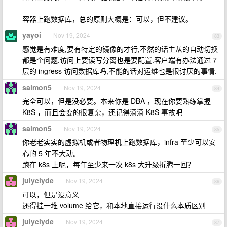
容器上跑数据库，总的原则大概是：可以，但不建议。
yayoi
Nov 19, 2024
83
感觉是有难度,要有特定的镜像的才行,不然的话主从的自动切换
都是个问题.访问上要读写分离也是要配置.客户端有办法通过 7
层的 ingress 访问数据库吗,不能的话对运维也是很讨厌的事情.
salmon5
Nov 19, 2024
84
完全可以，但是没必要。本来你是 DBA ，现在你要熟练掌握
K8S ，而且会变的很复杂，还记得滴滴 K8S 事故吧
salmon5
Nov 19, 2024
85
你老老实实的虚拟机或者物理机上跑数据库，infra 至少可以安
心的 5 年不大动。
跑在 k8s 上呢，每年至少来一次 k8s 大升级折腾一回？
julyclyde
Nov 19, 2024
86
可以，但是没意义
还得挂一堆 volume 给它，和本地直接运行没什么本质区别
julyclyde
Nov 19, 2024
87