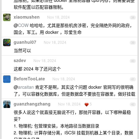
加限制；如果必须在 docker 里限制容器 cpu/内存，则需要调整
软件配置以匹配容器限制。
xiaomushen
Nov 18, 2024
38
@
COW
哈哈哈，尤其是那些机房涉密，完全隔绝外网的政府，
国企，军工。用 docker ，珍爱生命
guanhui07
Nov 18, 2024
39
当然可以
szdev
Nov 18, 2024
40
这都 2024 年了还问这个
BeforeTooLate
Nov 18, 2024
41
@
arcaitan
肯定不是啊，其实这个问题 docker 官网写的很明确
了，可以容器化数据库，但是数据盘不要放在容器里，做好挂载
guanzhangzhang
Nov 18, 2024
5
42
很多人说这个就直接无脑说不行，那抛开容器，以下哪种最稳
妥?
1. 物理机: 包管理安装，本地路径当数据目录
2. 物理机: 计算存储分离，iSCSI 挂载到机器上某个目录，数据