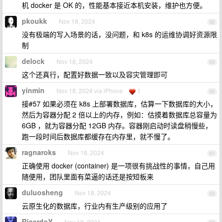
机 docker 是 OK 的，性能基本接近本机安装，维护也方便。
pkoukk
Nov 18, 2024
58
没有极端的写入场景的话，没问题，和 k8s 的运维协调好资源限
制
delock
Nov 18, 2024
59
这个还真行，配置好数据一致以及容灾管理即可
yinmin
Nov 18, 2024 via iPhone
1
60
接#57 如果必须在 k8s 上部署数据库，估算一下数据库的大小，
然后为容器分配 2 倍以上的内存，例如：估摸着数据库总容量为
6GB ，就为容器分配 12GB 内存。容器刚启动时读盘稍慢些，
跑一段时间后数据库都缓存在内存里，就不慢了。
ragnaroks
Nov 18, 2024
61
正确使用 docker (container) 是一项很有挑战性的事情，自己用
随便用，团队里面有菜逼的话还是按短板来
duluosheng
Nov 18, 2024
62
云原生化的数据库，行业内有生产级别的应用了
RicardoY
Nov 18, 2024