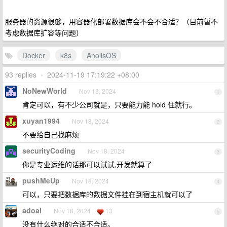
服务器的资源很够，用容器化部署数据库会不会不合适？（目前暂不
考虑数据库扩容等问题）
Docker
k8s
AnolisOS
93 replies
•
2024-11-19 17:19:22 +08:00
NoNewWorld
Nov 18, 2024
1
肯定可以，有不少公司就是，只要能力能 hold 住就行。
xuyan1994
Nov 18, 2024
2
不要给自己找麻烦
securityCoding
Nov 18, 2024
3
你是专业运维的话那可以试试,开发就算了
pushMeUp
Nov 18, 2024
4
可以，只要把数据库的数据文件挂在到宿主机就可以了
adoal
Nov 18, 2024
13
5
没有什么绝对的合适不合适。