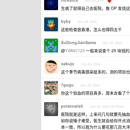
nicksors
1
Nov 26, 2024
生病了就得自己去医院，像 OP 发烧
byby
Nov 26, 2024
这些检查放香港，怎么也得四五千
XuDongJianSama
Nov 26, 2024
@
YVAN7123
一般来说查个 25 块
sakujo
Nov 26, 2024
这个季节病毒感染挺多的，测的项目也
7gugu
Nov 26, 2024
你这个验血的项目真多，周末去看了个急
potatowish
Nov 26, 2024 via iPhone
医院就是这样，上来问几句就要先抽血
如你说嗓子难受，医生就会给你开点消
本一致，所以我为什么要花那几百大洋