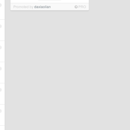
2
Promoted by
daxiaolian
PRO
3
4
5
6
7