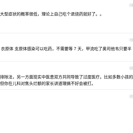
1
大型症状的概率很低，理论上自己吃个退烧药就好了。。
1
 衣原体 支原体感染可以吃药，不需要等 7 天，甲流吃了奥司他韦只要半
2
排除法，另一方面现实中医患双方共同导致了过度医疗。比如多数小孩的
但你在儿科对焦头烂额的家长讲道理搞不好会被打。
2