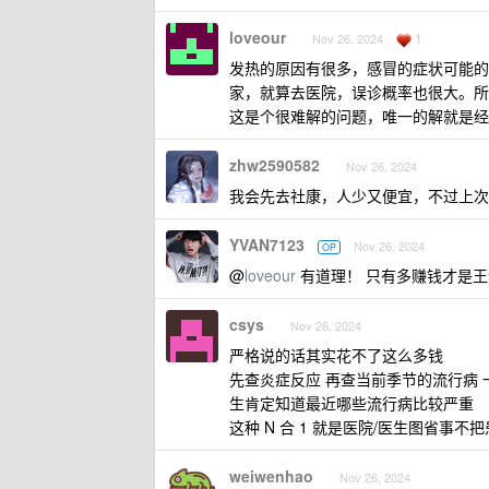
loveour
1
Nov 26, 2024
发热的原因有很多，感冒的症状可能的
家，就算去医院，误诊概率也很大。所
这是个很难解的问题，唯一的解就是经
zhw2590582
Nov 26, 2024
我会先去社康，人少又便宜，不过上次
YVAN7123
Nov 26, 2024
OP
@
loveour
有道理！ 只有多赚钱才是王
csys
Nov 26, 2024
严格说的话其实花不了这么多钱
先查炎症反应 再查当前季节的流行病 
生肯定知道最近哪些流行病比较严重
这种 N 合 1 就是医院/医生图省事不
weiwenhao
Nov 26, 2024