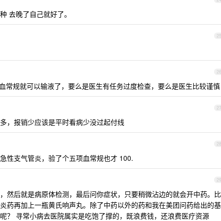
这种 去晚了自己就好了。
2
2
钱的血常规就可以输液了，要么是医生有任务过度检查，要么是医生比较谨慎
2
多，报销少应该是平时看病少没过起付线
2
性支气管炎，验了个五项血常规也才 100.
2
，然后就是病原体检测，最后问你症状，只要稍微沾边的就会开中药。比
炎药再加上一瓶黄氏响声丸。除了中药以外的药和我在美团问药给出的基
呢？ 寻常小病去医院属实是吃饱了撑的，既浪费钱，还浪费医疗资源