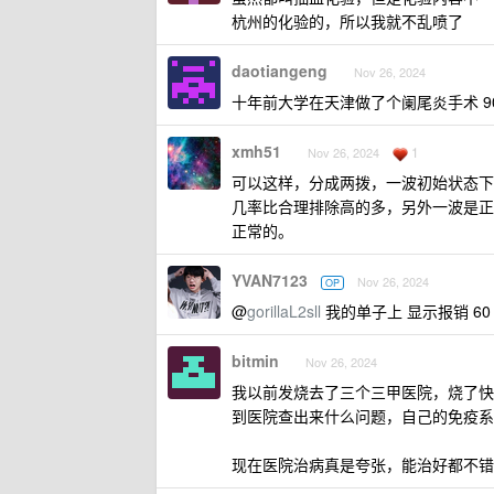
杭州的化验的，所以我就不乱喷了
daotiangeng
Nov 26, 2024
十年前大学在天津做了个阑尾炎手术 90
xmh51
1
Nov 26, 2024
可以这样，分成两拨，一波初始状态下
几率比合理排除高的多，另外一波是正
正常的。
YVAN7123
Nov 26, 2024
OP
@
gorillaL2sll
我的单子上 显示报销 60
bitmin
Nov 26, 2024
我以前发烧去了三个三甲医院，烧了快
到医院查出来什么问题，自己的免疫系
现在医院治病真是夸张，能治好都不错