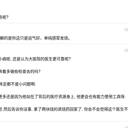
店呢?
2
解的是你这只是运气好，单纯感冒发烧。
2
小病呢, 还是认为大医院的医生更可靠呢?
奔着多做些检查去的吗?
那肯定都不是小问题啊.
更多还是因为他站在了背后的医疗资源身上, 他更会也有能力使用工具呀.
号,然后告诉你没事, 拿了两块钱的退烧药回家了, 你会不会觉得这个医生不
2