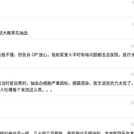
院大概率先抽血
1
哪些我不懂，但告诉 OP 放心，我和家里人平时有啥问题都去总医院，医疗
1
不过我当时是自费的，抽血白细胞严重超标，细菌感染，医生说抵抗力太低了
家人吐槽看个发烧这么贵。。。
1
1
样价格也不一样，几十到几百都有，我就用过千把块的，本地医院采血发