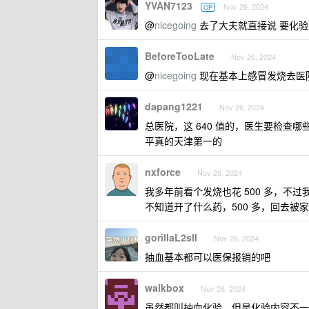
YVAN7123
Nov 26, 2024
OP
@
nicegoing
去了大夫就直接说 要化验
BeforeTooLate
Nov 26, 2024
@
nicegoing
现在基本上感冒发烧去医
dapang1221
Nov 26, 2024
总医院，这 640 值的，医生要检查
平真的天津第一的
nxforce
Nov 26, 2024
我多年前看个发烧也花 500 多，
不知道开了什么药，500 多，回去被
gorillaL2sll
Nov 26, 2024
抽血基本都可以医保报销的吧
walkbox
Nov 26, 2024
虽然都叫抽血化验，但是化验内容不一