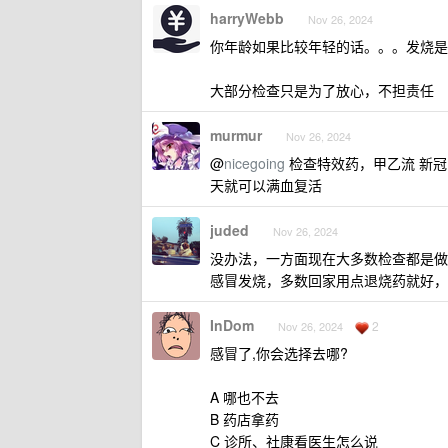
harryWebb
Nov 26, 2024
你年龄如果比较年轻的话。。。发烧是
大部分检查只是为了放心，不担责任
murmur
Nov 26, 2024
@
nicegoing
检查特效药，甲乙流 新冠
天就可以满血复活
juded
Nov 26, 2024
没办法，一方面现在大多数检查都是做
感冒发烧，多数回家用点退烧药就好，
InDom
2
Nov 26, 2024
感冒了,你会选择去哪?
A 哪也不去
B 药店拿药
C 诊所、社康看医生怎么说