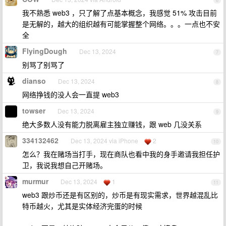
6
我不熟悉 web3 ，只了解了点基本概念，我感觉 51% 攻击目前
是无解的，越大的组织越有可能掌握整个网络。。。一点也不安
全
FlyingDough
Dec 13, 2024
7
别骂了别骂了
dianso
Dec 13, 2024
8
网络挣钱的没人会一直提 web3
towser
Dec 13, 2024
9
绝大多数人没有能力脱离雇主独立赚钱，跟 web 几没关系
334132462
Dec 13, 2024 via iPhone
2
10
怎么？我在赌场当打手，现在商队也看中我的身手邀请我担任护
卫，我说我想自己开赌场。
murmur
Dec 13, 2024
1
11
web3 跟炒币还是有区别的，炒币是有现实需求，世界越混乱比
特币越火，尤其是实体经济完蛋的时候