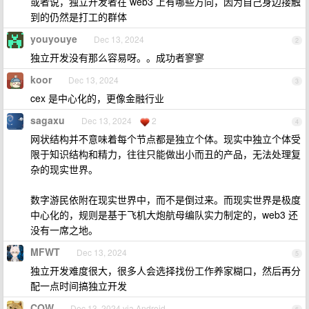
或者说，独立开发者在 web3 上有哪些方向，因为自己身边接触
到的仍然是打工的群体
youyouye
Dec 13, 2024
2
独立开发没有那么容易呀。。成功者寥寥
koor
Dec 13, 2024
3
cex 是中心化的，更像金融行业
sagaxu
Dec 13, 2024
2
4
网状结构并不意味着每个节点都是独立个体。现实中独立个体受
限于知识结构和精力，往往只能做出小而丑的产品，无法处理复
杂的现实世界。
数字游民依附在现实世界中，而不是倒过来。而现实世界是极度
中心化的，规则是基于飞机大炮航母编队实力制定的，web3 还
没有一席之地。
MFWT
Dec 13, 2024
5
独立开发难度很大，很多人会选择找份工作养家糊口，然后再分
配一点时间搞独立开发
COW
Dec 13, 2024 via Android