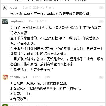
dog
Dec 13, 2024 via iPhone
18
web3 和 web 3 不一样，web3 在我眼里就是赛博传销。
zephyru
Dec 13, 2024
19
说白了..虽然叫 web3 但是从业者大都依旧是以“打工”作为稳定
的收入来源..
至于币的增值啥的，不过是“股权”换了一种形式，你说差很多
吧，也差不太多。
至于那些主打数据自己控制去中心的应用，好是好，自己搞一个
能赚钱的，难度会比所谓的 web2 低么
一旦关联上赚钱，独立，无论是个体户，还是小手工业者，都有
各自的门槛和局限，放到赛博空间也差不多
门槛是低了，但并不是没有了
thoo61871
Dec 13, 2024
20
1.自媒体，永赚人设，开收费群割韭菜。
2.女家家人可以晒晒扔子晒晒腿，推广土狗项目。
3.专职冲土狗。
4.专职炒币。