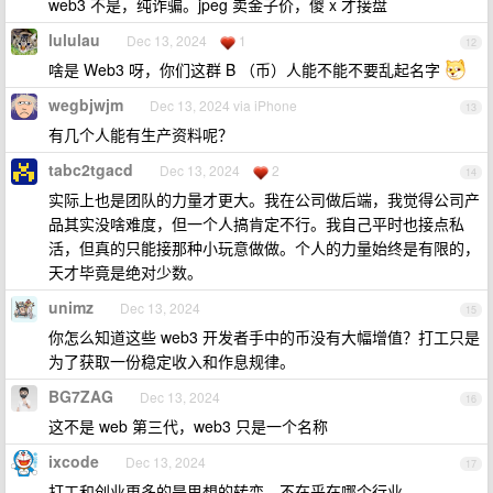
web3 不是，纯诈骗。jpeg 卖金子价，傻 x 才接盘
lululau
Dec 13, 2024
1
12
啥是 Web3 呀，你们这群 B （币）人能不能不要乱起名字
wegbjwjm
Dec 13, 2024 via iPhone
13
有几个人能有生产资料呢？
tabc2tgacd
Dec 13, 2024
2
14
实际上也是团队的力量才更大。我在公司做后端，我觉得公司产
品其实没啥难度，但一个人搞肯定不行。我自己平时也接点私
活，但真的只能接那种小玩意做做。个人的力量始终是有限的，
天才毕竟是绝对少数。
unimz
Dec 13, 2024
15
你怎么知道这些 web3 开发者手中的币没有大幅增值？打工只是
为了获取一份稳定收入和作息规律。
BG7ZAG
Dec 13, 2024
16
这不是 web 第三代，web3 只是一个名称
ixcode
Dec 13, 2024
17
打工和创业更多的是思想的转变，不在乎在哪个行业