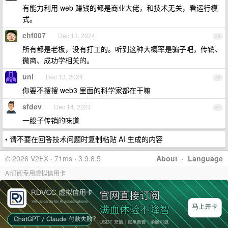
有能力利用 web 赚钱的都是商业大佬，和技术无关，看运行模
式。
chf007
Dec 13, 2024
29
所有都是老板，没有打工的。听到这种大概率是骗子吧，传销、
微商、成功学相关的。
uni
Dec 13, 2024
30
你要不搜搜 web3 里面的科学家都在干嘛
sfdev
Dec 14, 2024
31
一股子传销的味道
• 请不要在回答技术问题时复制粘贴 AI 生成的内容
© 2026 V2EX · 71ms · 3.9.8.5
About
·
Language
AI订阅专用虚拟信用卡