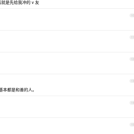
就是先给我冲的 v 友
10
11
12
13
基本都是和善的人。
14
15
了。