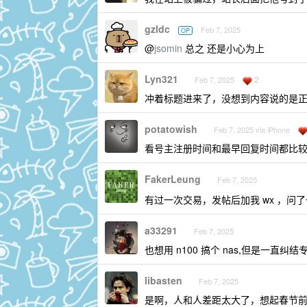
gzldc
Feb 7, 2025
OP
@
jsomin
总之 还是小心为上
Lyn321
2
Feb 7, 2025
冲着标题进来了，没想到内容说的是
potatowish
Feb 7, 2025 via iPhone
看号主注册时间和最早回复时间都比
FakerLeung
Feb 7, 2025
有过一次交易，发帖后加我 wx ，
a33291
Feb 7, 2025
也想用 n100 搞个 nas,但是一直纠结
libasten
Feb 7, 2025
是啊，人和人差距太大了，想起春节