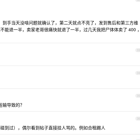
 3070 ，到手当天没啥问题就确认了，第二天就点不亮了，发到售后和第三方维
不能退一半，卖家老哥很痛快就退了一半，过几天我把尸体体卖了 400 
33
34
了
35
运输导致的？
36
没碰到过），偶尔看到帖子直接挂人骂的。例如合租踢人