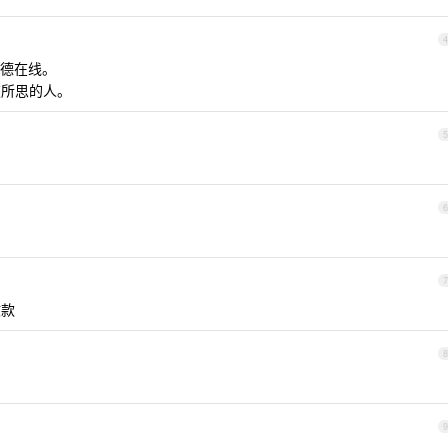
4
道德在线。
夷所思的人。
5
6
。
7
收款
8
9