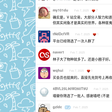
my101du
7
Feb 7, 2025
确实是，V 站交易，大部分人智力和
但其实闲鱼才是真实的世界，各种匪
tNdDcfVR
1
Feb 7, 2025
平台已经筛选了一次人群了
naver1
Feb 7, 2025
林子大了物种就多了。还是小圈子好
wqhui
1
Feb 7, 2025
买会员也挺爽的，直接先充到号上再
4BVL25L90W260T9U
Feb 7, 2025
墙替你筛选了一批人, 感谢墙吧 (不是
gzldc
Feb 7, 2025
OP