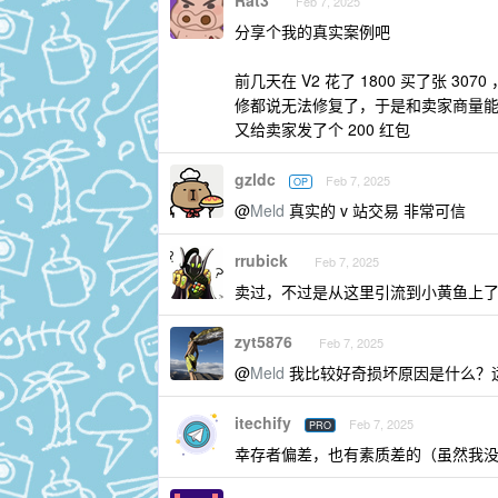
Rat3
Feb 7, 2025
分享个我的真实案例吧
前几天在 V2 花了 1800 买了张
修都说无法修复了，于是和卖家商量能
又给卖家发了个 200 红包
gzldc
Feb 7, 2025
OP
@
Meld
真实的 v 站交易 非常可信
rrubick
Feb 7, 2025
卖过，不过是从这里引流到小黄鱼上
zyt5876
Feb 7, 2025
@
Meld
我比较好奇损坏原因是什么？
itechify
Feb 7, 2025
PRO
幸存者偏差，也有素质差的（虽然我