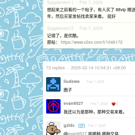
Supplement 1 ·
Feb 7, 2025
想起来之前看的一个帖子，有人买了 88vip 赠
年，然后买家发帖找卖家来着。 挺好
Supplement 2 ·
Feb 7, 2025
记错了，是优酷。
原帖：
https://www.v2ex.com/t/1046172
72 replies
•
2025-02-14 10:54:31 +08:00
liudewa
Feb 7, 2025
圈子
evan9527
2
Feb 7, 2025
我还以为是那种，那种交易来着。
gzldc
Feb 7, 2025
OP
@
evan9527
是哪种 哪种交易