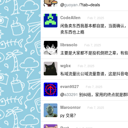
@
guoyan
/?tab=deals
CodeAllen
Feb 7, 2025
闲鱼卖东西我基本都自提，当面确认
卖东西也上瘾
librasolo
Feb 7, 2025
主要是大家都不是投机倒把之辈，有
wgbx
Feb 7, 2025
私域流量比公域流量靠谱，这是抖音
evan9527
Feb 7, 2025
@
a33291
别纠结，家用的终点就是群
Maroontor
Feb 7, 2025
py 交易？