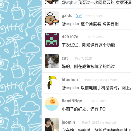
@
wqhui
我买过一次网易云的 卖家还真
gzldc
Feb 7, 2025
OP
@
ospider
这个角度看 确实要谢
d29107d
Feb 7, 2025
下次试试，刚知道有这个功能
cat
Feb 7, 2025
妈的，刚在咸鱼被坑了的路过
littiefish
Feb 7, 2025 via iPhone
@
ospider
以前电脑手机昂贵时，网上
flamiNNgo
Feb 7, 2025
小圈子的好处，还有 FQ
jsomin
Feb 7, 2025 via Android
我在站上被骗过，站长后面把他号封