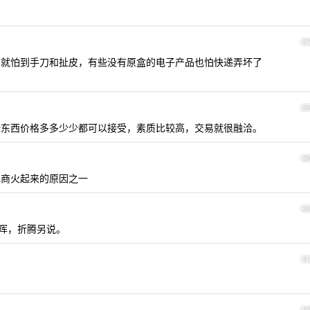
27
，就怕到手刀和扯皮，有些没有原盒的电子产品也怕快递弄坏了
28
些东西价格多多少少都可以接受，素质比较高，交易就很融洽。
29
电商火起来的原因之一
30
晖，折腾另说。
31
32