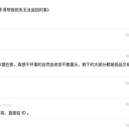
手滑导致损失无法追回的事》
22
23
成本摆在那，真想干坏事的自然会收敛不敢露头，剩下的大部分都是极品交
24
ia iPhone
25
，直接挂 ID 。
26