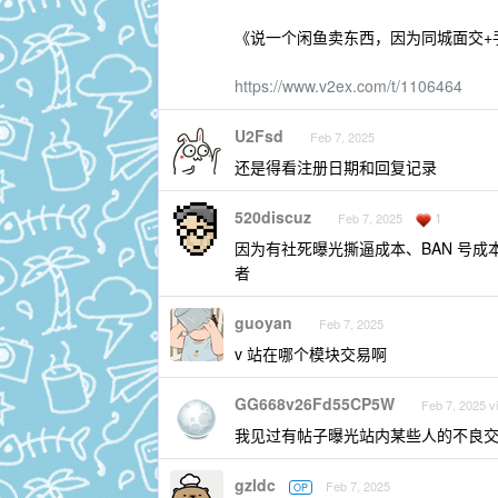
《说一个闲鱼卖东西，因为同城面交+
https://www.v2ex.com/t/1106464
U2Fsd
Feb 7, 2025
还是得看注册日期和回复记录
520discuz
1
Feb 7, 2025
因为有社死曝光撕逼成本、BAN 号
者
guoyan
Feb 7, 2025
v 站在哪个模块交易啊
GG668v26Fd55CP5W
Feb 7, 2025 v
我见过有帖子曝光站内某些人的不良交易
gzldc
Feb 7, 2025
OP