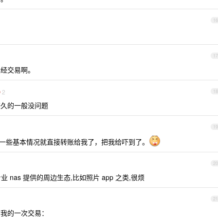
16
17
正经交易啊。
2
18
较久的一般没问题
19
问了一些基本情况就直接转账给我了，把我给吓到了。
20
专业 nas 提供的周边生态,比如照片 app 之类,很烦
21
前我的一次交易：