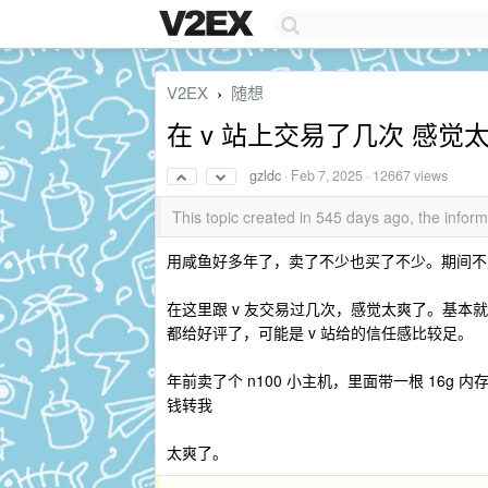
V2EX
随想
›
在 v 站上交易了几次 感觉
gzldc
·
Feb 7, 2025
· 12667 views
This topic created in 545 days ago, the info
用咸鱼好多年了，卖了不少也买了不少。期间不
在这里跟 v 友交易过几次，感觉太爽了。基
都给好评了，可能是 v 站给的信任感比较足。
年前卖了个 n100 小主机，里面带一根 16g
钱转我
太爽了。