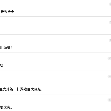
存还是爽歪歪
用场景！
1
的吗
1
代码是巨大升级，打游戏巨大降级。
1
要太爽。