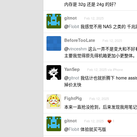
内存是 32g 还是 24g 的好？
gitnot
Feb 12, 2025
@
Flobit
我感觉不用 NAS 之类的 
BeforeTooLate
Feb 12, 2025
@
vinceshm
这么一弄不是变大和不好
主要我觉得原先得机箱更加小更整体。
YanSep
Feb 12, 2025 via iPhone
@
gitnot
我估计也就折腾下 home as
掉价太快
FightPig
Feb 12, 2025
本来一直抢没抢到，后来发现我用笔记
gitnot
1
Feb 12, 2025
@
Flobit
体验就买丐版