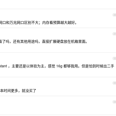
3
千兆网口和万兆网口区别不大；内存看预算越大越好。
3
看了吗，还有其他用途吗，直接扩展硬盘放在机箱里面。
3
sistant ，主要还是以体验为主，感觉 16g 都够我用。但是怕到时候出二手
3
本时间更多，就没买了
3