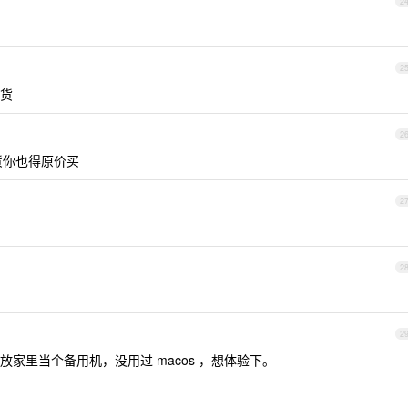
2
2
货
2
货你也得原价买
2
2
2
家里当个备用机，没用过 macos ，想体验下。