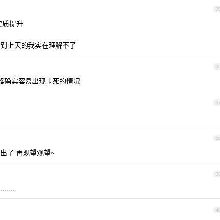
3
实质提升
，说爽到上天的我实在理解不了
3
管理器确实容易出现卡死的情况
3
3
io 出了 再观望观望~
3
....
4