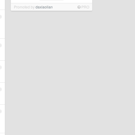
Promoted by
daxiaolian
PRO
2
3
4
5
6