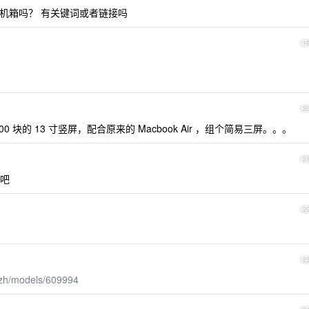
i 机箱吗？ 有关键词或者链接吗
1
2
块的 13 寸竖屏，配合原来的 Macbook Air ，组个简易三屏。。。
2
卖吧
2
2
/zh/models/609994