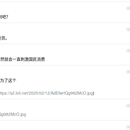
1
到吧？
1
没货。
1
然就会一直刺激国民消费
1
为了这个
ttps://s2.loli.net/2025/02/12/AdEfwrtQg982McO.jpg
)
1
rtQg982McO.jpg
1